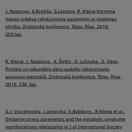
J. Nazarovs, A.Breikša, S.Lejniece,
R. Kleina
Ķermeņa
masas indeksa raksturojums pacientiem ar mielomas
slimību. Zinātniskā konference. Tēzes, Rīga, 2016,
205.lpp.
R. Kleina,
J. Nazarovs , A. Šmits , D. Lutinska , S. Vāne.
Primāro un sekundāro aknu audzēju raksturojums
autopsiju materiālā. Zinātniskā konference. Tēzes, Rīga,
2016, 236. lpp.
​G.J. Voicehovska, J.Janovska, S.Babikovs...
R.Kleina
et al..
Oxidative stress parameters and the metabolic syndrome
manifestations relatiopship in J of International Society