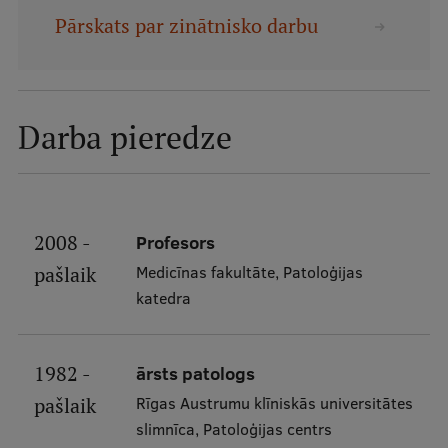
Mobile
Pārskats par zinātnisko darbu
galvenā
Studiju iespējas
izvēlne
Darba pieredze
Pamatstudiju programmas
Maģistra studiju programmas
Doktorantūra
2008 -
Profesors
Rezidentūra
Medicīnas fakultāte, Patoloģijas
pašlaik
Uzņemšana
katedra
Praktiska informācija
1982 -
ārsts patologs
Rīgas Austrumu klīniskās universitātes
pašlaik
Par RSU
slimnīca, Patoloģijas centrs