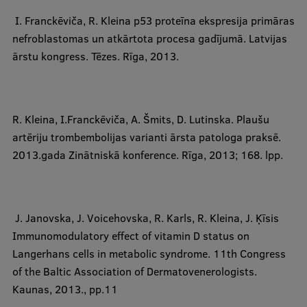
​ I. Franckēviča,
R. Kleina
p53 proteīna ekspresija primāras
nefroblastomas un atkārtota procesa gadījumā. Latvijas
ārstu kongress. Tēzes. Rīga, 2013.
R. Kleina
, I.Franckēviča, A. Šmits, D. Lutinska. Plaušu
artēriju trombembolijas varianti ārsta patologa praksē
.
2013.gada Zinātniskā konference. Rīga, 2013; 168. lpp.
​ J. Janovska, J. Voicehovska, R. Karls,
R. Kleina
, J. Ķīsis
Immunomodulatory effect of vitamin D status on
Langerhans cells in metabolic syndrome. 11th Congress
of the Baltic Association of Dermatovenerologists.
Kaunas, 2013., pp.11