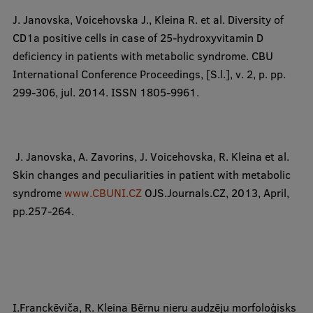
J. Janovska, Voicehovska J.,
Kleina R.
et al.
Diversity of
CD1a positive cells in case of 25-hydroxyvitamin D
deficiency in patients with metabolic syndrome.
CBU
International Conference Proceedings
,
[S.l.], v. 2, p. pp.
299-306, jul. 2014. ISSN 1805-9961.
​ J. Janovska, A. Zavorins, J. Voicehovska,
R. Kleina
et al.
Skin changes and peculiarities in patient with metabolic
syndrome
www.CBUNI.CZ
OJS.Journals.CZ, 2013, April,
pp.257-264.
​I.Franckēviča,
R. Kleina
Bērnu nieru audzēju morfoloģisks