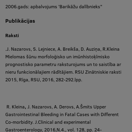
2006.gads: apbalvojums 'Barikāžu dalībnieks"
Publikācijas
Raksti
.J. Nazarovs, S. Lejniece, A. Breikša, D. Auziņa, R.Kleina
Mielomas šūnu morfoloģisko un imūnhistoķīmisko
prognostisko parametru raksturojums un to saistība ar
nieru funkcionālajiem rādītājiem. RSU Zinātniskie raksti
2015, Rīga, RSU, 2016, 282-292.lpp.
​
R. Kleina
,
J. Nazarovs, A. Derovs, A.Šmits Upper
Gastrointestinal Bleeding in Fatal Cases with Different
Co-morbidity. J.Clinical and experimental
Gastroenterology, 2016,N.4., vol. 128, pp. 24-