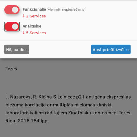
removed paediatric renal tumours in Latvia (1997-2010).
Funkcionālie
(vienmēr nepieciešams)
Acta Chirurgica Latviensis. 2011, (11), pp.44-49.
↓
2
Services
Analītiskie
↓
5
Services
​I. Franckēviča,
R. Kleina
, I. Melderis CD44s glikoproteīna
ekspresija nefroblastomas gadījumā. RSU Zinātniskie
Nē, paldies
Apstiprināt izvēles
raksti 2011., Rīga RSU, 2012., 2.sēj.236-248.
Tēzes
J. Nazarovs,
R. Kleina
S.Lejniece p21 antigēna ekspresijas
biežuma korelācija ar multiplās mielomas klīniski
laboratoriskaliem rādītājiem Zinātniskā konference. Tēzes,
Rīga, 2016 184.lpp.