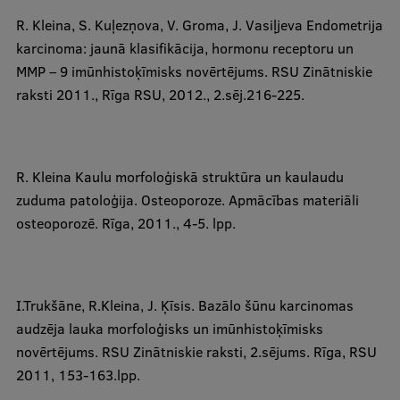
R. Kleina
, S. Kuļezņova, V. Groma,
J. Vasiļjeva Endometrija
karcinoma: jaunā klasifikācija, hormonu receptoru un
MMP – 9 imūnhistoķīmisks novērtējums. RSU Zinātniskie
raksti 2011., Rīga RSU, 2012., 2.sēj.216-225.
R. Kleina
Kaulu morfoloģiskā struktūra un kaulaudu
zuduma patoloģija. Osteoporoze. Apmācības materiāli
osteoporozē. Rīga, 2011., 4-5. lpp.
​I.Trukšāne,
R.Kleina,
J. Ķīsis. Bazālo šūnu karcinomas
audzēja lauka morfoloģisks un imūnhistoķīmisks
novērtējums. RSU Zinātniskie raksti, 2.sējums. Rīga, RSU
2011, 153-163.lpp.