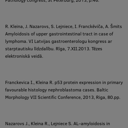
Pathology congress, St Peterburg, 2013, p.46.
R. Kleina
, J. Nazarovs, S. Lejniece, I. Franckēviča, A. Šmits
Amyloidosis of upper gastrointestinal tract in case of
lymphoma. VI Latvijas gastroenterologu kongress ar
starptautisku līdzdalību. Rīga, 7.XII.2013. Tēzes
elektroniskā veidā.
Franckevica I.,
Kleina R
. p53 protein expression in primary
favourable histology nephroblastoma cases. Baltic
Morphology VII Scientific Conference, 2013, Riga, 80.pp.
​Nazarovs J.,
Kleina R
., Lejniece S. AL–amyloidosis in