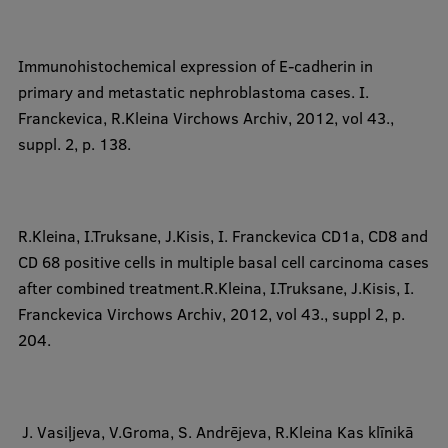
​Immunohistochemical expression of E-cadherin in
primary and metastatic nephroblastoma cases. I.
Franckevica,
R.Kleina
Virchows Archiv, 2012, vol 43.,
suppl. 2, p. 138.
R.Kleina
, I.Truksane, J.Kisis,
I. Franckevica CD1a, CD8 and
CD 68 positive cells in multiple basal cell carcinoma cases
after combined treatment
.R.Kleina
, I.Truksane, J.Kisis,
I.
Franckevica
Virchows Archiv, 2012, vol 43., suppl 2, p.
204.
​ J. Vasiļjeva, V.Groma, S. Andrējeva,
R.Kleina
Kas klīnikā