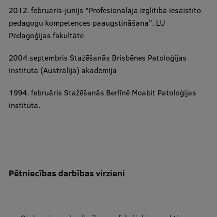
Ētikas un līdztiesības mācības
2012. februāris-jūnijs "Profesionālajā izglītībā iesaistīto
pedagogu kompetences paaugstināšana". LU
Atvērtā universitāte
Pedagoģijas fakultāte
Sagatavošanas kursi
​2004.septembris Stažēšanās Brisbēnes Patoloģijas
Profesionālās pilnveides kursi
institūtā (Austrālija) akadēmija​
ESF kvalifikācijas celšanas kursi
1994. februāris Stažēšanās Berlīnē Moabit Patoloģijas
Pedagoģiskās izaugsmes centrs
institūtā.
Kvalifikācijas atbilstības pārbaude
Pētniecība
Pētniecības darbības virzieni
Zinātniskie institūti un laboratorijas