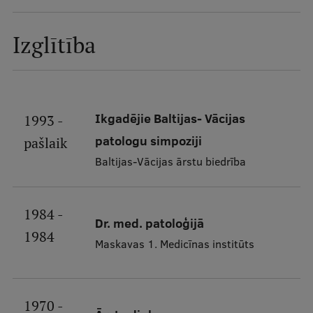
Studentu dzīve
Izglītība
Studiju norises vietas
Fakultātes
Mūsu cilvēki
Ikgadējie Baltijas- Vācijas
1993 -
patologu simpoziji
pašlaik
Stratēģija
Baltijas-Vācijas ārstu biedrība
Struktūra
Vēsture un tradīcijas
1984 -
Dr. med. patoloģijā
Identitāte
1984
Maskavas 1. Medicīnas institūts
RSU fonds
Aula
1970 -
Muzeji un ekspozīcijas