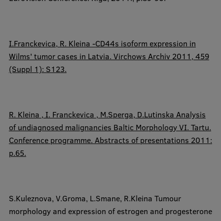
I.Franckevica,
R. Kleina -
CD44s isoform expression in
Wilms' tumor cases in Latvia. Virchows Archiv 2011, 459
(Suppl 1): S123.
R. Kleina ,
I. Franckevica , M.Sperga, D.Lutinska Analysis
of undiagnosed malignancies Baltic Morphology VI. Tartu.
Conference programme. Abstracts of presentations 2011:
p.65.
S.Kuleznova, V.Groma, L.Smane,
R.Kleina
Tumour
morphology and expression of estrogen and progesterone