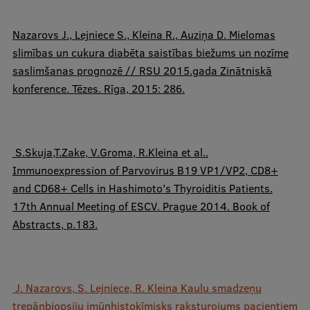
​Nazarovs J., Lejniece S.,
Kleina R
., Auziņa D. Mielomas
slimības un cukura diabēta saistības biežums un nozīme
saslimšanas prognozē // RSU 2015.gada Zinātniskā
konference. Tēzes. Rīga, 2015: 286.
​ S.Skuja,T.Zake, V.Groma,
R.Kleina
et al..
Immunoexpression of Parvovirus B19 VP1/VP2, CD8+
and CD68+ Cells in Hashimoto's Thyroiditis Patients.
17th Annual Meeting of ESCV. Prague 2014. Book of
Abstracts, p.183.
J. Nazarovs, S. Lejniece,
R. Kleina
Kaulu smadzeņu
trepānbiopsiju imūnhistoķīmisks raksturojums
pacientiem