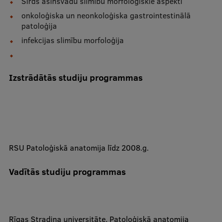
Sirds asinsvadu slimību morfoloģiskie aspekti
Pētniecības datu pārvaldība
onkoloģiska un neonkoloģiska gastrointestinālā
RSU zinātnes portāls
patoloģija
infekcijas slimību morfoloģija
Zinātnes ietekme
Pētniecības platformas
Izstrādātās studiju programmas
Doktorantūras skola
Pētniecības pakalpojumi
Pētniecības projekti
Zinātnieku brokastis
RSU Patoloģiskā anatomija līdz 2008.g.
Vertikāli integrētie projekti
Vadītās studiju programmas
Zinātniskās konferences
Inovāciju centrs
Rīgas Stradiņa universitāte, Patoloģiskā anatomija