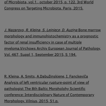
of Microbiota, vol.1., october 2015, p. 122. 3rd World
Congress on Targeting Microbiota. Paris, 2015.
J. Nazarovs,
R. Kleina
, S. Lejniece, D. Auziņa
Bone marrow
morphology and immunohistochemistry as a prognostic
factor of renal insufficiency in case of multiple
myeloma.Virchows Archiv European Journal of Pathology,
Vol. 467, Suppl 1, September 2015, S 194.
R. Kleina
, A. Smits, A.Dabužinskiene, I. Fanckeviča
Analysis of left ventricular rupture-point of view of
pathologist The 8th Baltic Morpholohy Scientific
conference: Interdisciplinary Nature of Contemporary
Morphology. Vilnius, 2015, 51.p.