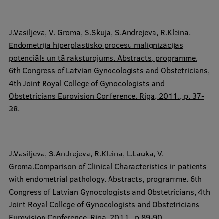
​J.Vasiljeva, V. Groma, S.Skuja, S.Andrejeva,
R.Kleina
.
Endometrija hiperplastisko procesu malignizācijas
potenciāls un tā raksturojums. Abstracts, programme.
6th Congress of Latvian Gynocologists and Obstetricians,
4th Joint Royal College of Gynocologists and
Obstetricians Eurovision Conference. Riga, 2011., p. 37-
38.
J.Vasiljeva, S.Andrejeva,
R.Kleina,
L.Lauka, V.
Groma.Comparison of Clinical Characteristics in patients
with endometrial pathology. Abstracts, programme. 6th
Congress of Latvian Gynocologists and Obstetricians, 4th
Joint Royal College of Gynocologists and Obstetricians
Eurovision Conference. Riga, 2011., p.89-90.