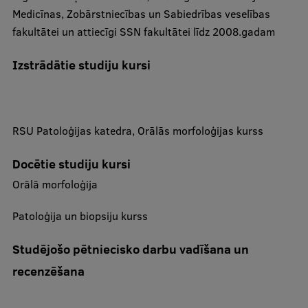
Medicīnas, Zobārstniecības un Sabiedrības veselības
Starptautiskā sadarbība
fakultātei un attiecīgi SSN fakultātei līdz 2008.gadam
Izstrādātie studiju kursi
Mobilitātes programmas
Starptautiskie projekti
RSU Patoloģijas katedra, Orālās morfoloģijas kurss
Starptautiskie sadarbības partneri
EURAXESS RSU kontaktpunkts
Docētie studiju kursi
Orālā morfoloģija
EATRIS koordinators Latvijā
Patoloģija un biopsiju kurss
Studējošo pētniecisko darbu ​vadīšana un
recenzēšana