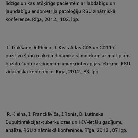
līdzīgs un kas atšķirīgs pacientēm ar labdabīgu un
ļaundabīgu endometrija patoloģiju RSU zinātniskā
konference. Rīga, 2012., 102. lpp.
​ I. Trukšāne,
R.Kleina
, J. Ķīsis Ādas CD8 un CD117
pozitīvo šūnu reakcija dinamikā slimniekam ar multiplām
bazālo šūnu karcinomām imūnkrioterapijas ietekmē. RSU
zinātniskā konference. Rīga, 2012., 83. lpp
​
R. Kleina
, I. Franckēviča, I.Ronis, D. Lutinska
Dubultinfekcijas-tuberkulozes un HIV-letālu gadījumu
analīze.
RSU zinātniskā konference. Rīga, 2012., 87 lpp.