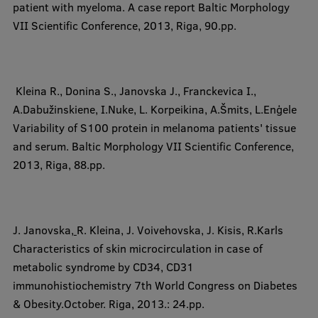
patient with myeloma. A case report Baltic Morphology
VII Scientific Conference, 2013, Riga, 90.pp.
Kleina R.,
Donina S., Janovska J., Franckevica I.,
A.Dabužinskiene, I.Nuke, L. Korpeikina, A.Šmits, L.Enģele
Variability of S100 protein in melanoma patients' tissue
and serum. Baltic Morphology VII Scientific Conference,
2013, Riga, 88.pp.
​J. Janovska,
R. Kleina
, J. Voivehovska, J. Kisis, R.Karls
Characteristics of skin microcirculation in case of
metabolic syndrome by CD34, CD31
immunohistiochemistry 7th World Congress on Diabetes
& Obesity.October. Riga, 2013.: 24.pp.