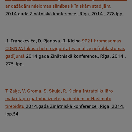
ar dažādām mielomas slimības klīniskām stadijām
.
2014.gada Zinātniskā konference., Rīga, 2014., 278.lpp.
​ I. Franckeviča, D. Pjanova,
R. Kleina
9P21 hromosomas
CDKN2A lokusa heterozigotitātes analīze nefroblastomas
gadījumā
2014.gada Zinātniskā konference., Rīga, 2014.,
275. lpp.
T. Zaķe, V. Groma, S. Skuja,
R. Kleina
Intrafolikulāro
makrofāgu īpatnību izpēte pacientiem ar Hašimoto
tireoidītu
2014.gada Zinātniskā konference., Rīga, 2014.,
lpp.54