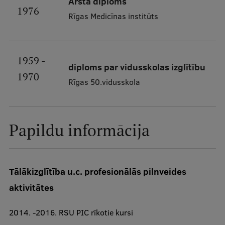
Ārsta diploms
1976
Ģerbonis
Rīgas Medicīnas institūts
Projekti
Reitingi
1959 -
diploms par vidusskolas izglītību
Virtuālā tūre
1970
Rīgas 50.vidusskola
Ilgtspējīga attīstība
Studiju un vides pieejamība
Papildu informācija
Dati par 2025. gadu
Suvenīri un grāmatas
Tālākizglītība​ u.c. profesionālās pilnveides
aktivitātes
Mūžizglītība
2014. -2016. RSU PIC rīkotie kursi