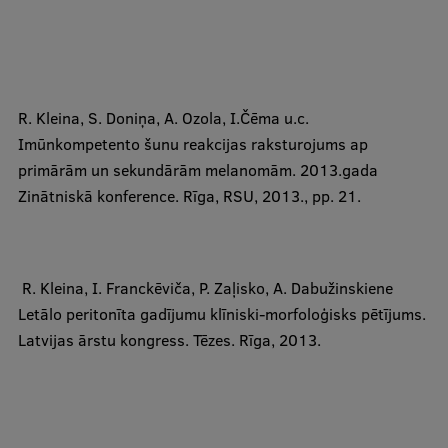
R. Kleina
, S. Doniņa, A. Ozola, I.Čēma u.c.
Imūnkompetento šunu reakcijas raksturojums ap
primārām un sekundārām melanomām. 2013.gada
Zinātniskā konference. Rīga, RSU, 2013., pp. 21.
​
R. Kleina
, I. Franckēviča, P. Zaļisko, A. Dabužinskiene
Letālo peritonīta gadījumu klīniski-morfoloģisks pētījums.
Latvijas ārstu kongress. Tēzes. Rīga, 2013.