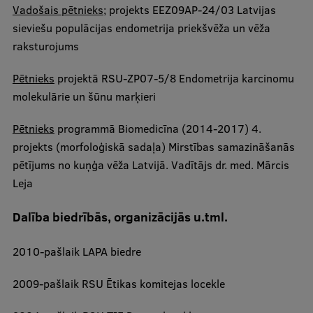
Vadošais pētnieks
; projekts EEZ09AP-24/03 Latvijas
sieviešu populācijas endometrija priekšvēža un vēža
raksturojums
Pētnieks
​projektā RSU-ZP07-5/8 Endometrija karcinomu
molekulārie un šūnu marķieri
Pētnieks
​ programmā Biomedicīna (2014-2017) 4.
projekts (morfoloģiskā sadaļa) Mirstības samazināšanās
pētījums no kuņģa vēža Latvijā. Vadītājs dr. med. Mārcis
Leja
Dalība biedrībās, organizācijās u.tml.
2010-pašlaik LAPA biedre
​2009-pašlaik RSU Ētikas komitejas locekle