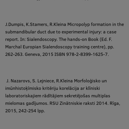
J.Dumpis, K.Stamers,
R.Kleina
Micropolyp formation in the
submandibular duct due to experimental injury: a case
report. In: Sialendoscopy. The hands-on Book (Ed. F.
Marchal Europian Sialendoscopy training centre), pp.
262-263. Geneva, 2015 ISBN 978-2-8399-1625-7.
​ J. Nazarovs, S. Lejniece,
R.Kleina
Morfoloģisko un
imūnhistoķīmisko kritēriju korelācija ar klīniski
laboratoriskajiem rādītājiem sekretējošas multiplas
mielomas gadījumos. RSU Zinātniskie raksti 2014. Rīga,
2015, 242-254 lpp.