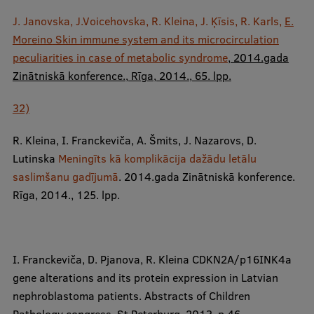
J. Janovska, J.Voicehovska,
R. Kleina,
J. Ķīsis, R. Karls,
E.
Moreino
Skin immune system and its microcirculation
peculiarities in case of metabolic syndrome
,
2014.gada
Zinātniskā konference., Rīga, 2014., 65. lpp.
32)
R. Kleina,
I. Franckeviča, A. Šmits, J. Nazarovs, D.
Lutinska
Meningīts kā komplikācija dažādu letālu
saslimšanu gadījumā
.
2014.gada
Zinātniskā konference.
Rīga, 2014., 125. lpp.
​I. Franckeviča, D. Pjanova,
R. Kleina
CDKN2A/p16INK4a
gene alterations and its protein expression in Latvian
nephroblastoma patients. Abstracts of Children