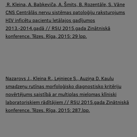
R. Kleina,
A. Babkeviča, A. Šmits, B. Rozentāle, S. Vāne
CNS Centrālās nervu sistēmas patoloģiju raksturojums
HIV inficētu pacientu letālajos gadījumos
2013.-2014.gadā // RSU 2015.gada Zinātniskā
konference. Tēzes. Rīga, 2015: 29 lpp.
​Nazarovs J.,
Kleina R.,
Lejniece S., Auziņa D. Kaulu
smadzeņu rutīnas morfoloģisko diagnostisko kritēriju
novērtējums saistībā ar multiplas mielomas klīniski
laboratoriskiem rādītājiem // RSU 2015.gada Zinātniskā
konference. Tēzes. Rīga, 2015: 287.lpp.