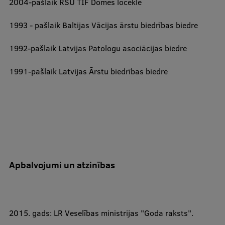
​2004-pašlaik RSU TIF Domes locekle​
1993 - pašlaik Baltijas Vācijas ārstu biedrības biedre
1992-pašlaik Latvijas Patologu asociācijas biedre
1991-pašlaik Latvijas Ārstu biedrības biedre
Apbalvojumi un atzinības
2015. gads: LR Veselības ministrijas "Goda raksts".