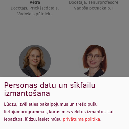
Vētra
Docētāja, Tenūrprofesore,
Docētājs, Priekšsēdētājs,
Ģerbonis
Vadošā pētnieka p. i.
Vadošais pētnieks
Projekti
Reitingi
Virtuālā tūre
Ilgtspējīga attīstība
Studiju un vides pieejamība
Dati par 2025. gadu
Personas datu un sīkfailu
Asoc. prof. Baiba Mauriņa
Doc. Agnese Brangule
Suvenīri un grāmatas
Prodekāne, Studiju
Stundu pasniedzēja, Projekta
izmantošana
programmas direktore,
zinātniskā vadītāja
Studiju programmas
Lūdzu, izvēlieties pakalpojumus un trešo pušu
direktore, Katedras vadītāja,
Mūžizglītība
lietojumprogrammas, kuras mēs vēlētos izmantot.
Lai
Docētāja
iepazītos, lūdzu, lasiet mūsu
privātuma politika
.