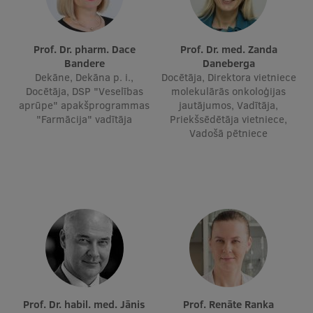
Studentu dzīve
Prof. Dr. pharm. Dace
Prof. Dr. med. Zanda
Studiju norises vietas
Bandere
Daneberga
Dekāne, Dekāna p. i.,
Docētāja, Direktora vietniece
Fakultātes
Docētāja, DSP "Veselības
molekulārās onkoloģijas
aprūpe" apakšprogrammas
jautājumos, Vadītāja,
Mūsu cilvēki
"Farmācija" vadītāja
Priekšsēdētāja vietniece,
Vadošā pētniece
Stratēģija
Struktūra
Vēsture un tradīcijas
Identitāte
RSU fonds
Aula
Prof. Dr. habil. med. Jānis
Prof. Renāte Ranka
Muzeji un ekspozīcijas