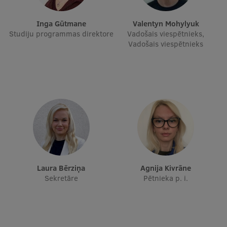
Pētniecības datu pārvaldība
RSU zinātnes portāls
Inga Gūtmane
Valentyn Mohylyuk
Studiju programmas direktore
Vadošais viespētnieks,
Zinātnes ietekme
Vadošais viespētnieks
Pētniecības platformas
Doktorantūras skola
Pētniecības pakalpojumi
Pētniecības projekti
Zinātnieku brokastis
Vertikāli integrētie projekti
Laura Bērziņa
Agnija Kivrāne
Sekretāre
Pētnieka p. i.
Zinātniskās konferences
Inovāciju centrs