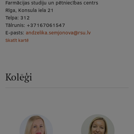
Farmācijas studiju un pētniecības centrs
Mobile
Rīga, Konsula iela 21
galvenā
Studiju iespējas
Telpa:
312
izvēlne
Tālrunis:
+37167061547
E-pasts:
andzelika.semjonova@rsu.lv
Skatīt kartē
Pamatstudiju programmas
Maģistra studiju programmas
Doktorantūra
Kolēģi
Rezidentūra
Uzņemšana
Praktiska informācija
Par RSU