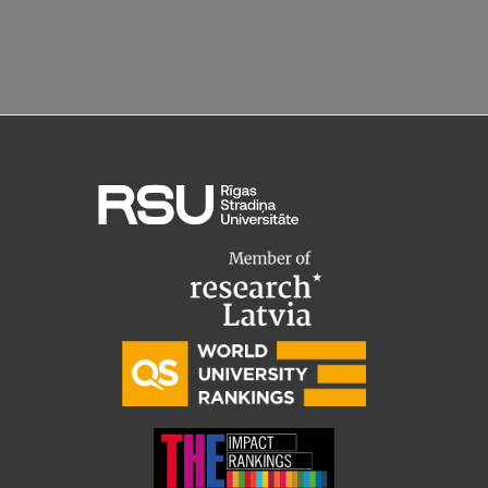
Starptautiskā sadarbība
Mobilitātes programmas
Starptautiskie projekti
Starptautiskie sadarbības partneri
EURAXESS RSU kontaktpunkts
EATRIS koordinators Latvijā