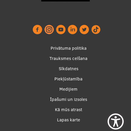
Footer
Privātuma politika
menu
Trauksmes celšana
Sīkdatnes
Piekļūstamība
Apakšējā
Medijiem
izvēlne2
Īpašumi un izsoles
Kā mūs atrast
Lapas karte