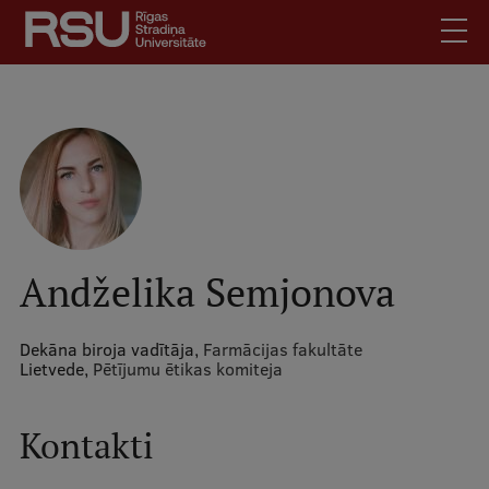
Pārlekt
uz
galveno
saturu
English
.
Latviski
Mobile
Meklēt
Skolēniem
augšējā
Studentiem
izvēlne
Absolventiem
Andželika Semjonova
Darbiniekiem
Darba devējiem
Dekāna biroja vadītāja,
Farmācijas fakultāte
Lietvede,
Pētījumu ētikas komiteja
Bibliotēka
Kontakti
Kontakti
Vakances