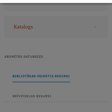
PRIMO
Starptautiskā sadarbība
Katalogs
Mobilitātes programmas
Starptautiskie projekti
Starptautiskie sadarbības partneri
ABONĒTĀS DATUBĀZES
EURAXESS RSU kontaktpunkts
EATRIS koordinators Latvijā
BIBLIOTĒKAS VEIDOTIE RESURSI
BRĪVPIEEJAS RESURSI