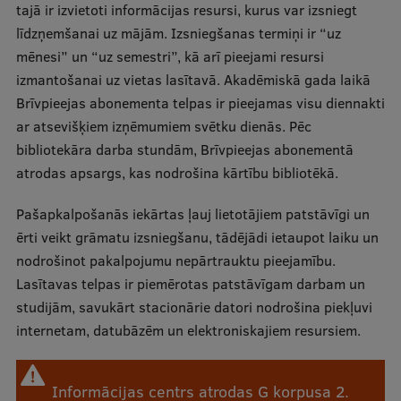
tajā ir izvietoti informācijas resursi, kurus var izsniegt
līdzņemšanai uz mājām. Izsniegšanas termiņi ir “uz
Studentu dzīve
mēnesi” un “uz semestri”, kā arī pieejami resursi
Studiju norises vietas
izmantošanai uz vietas lasītavā. Akadēmiskā gada laikā
Brīvpieejas abonementa telpas ir pieejamas visu diennakti
Fakultātes
ar atsevišķiem izņēmumiem svētku dienās. Pēc
Mūsu cilvēki
bibliotekāra darba stundām, Brīvpieejas abonementā
atrodas apsargs, kas nodrošina kārtību bibliotēkā.
Stratēģija
Pašapkalpošanās iekārtas ļauj lietotājiem patstāvīgi un
Struktūra
ērti veikt grāmatu izsniegšanu, tādējādi ietaupot laiku un
Vēsture un tradīcijas
nodrošinot pakalpojumu nepārtrauktu pieejamību.
Lasītavas telpas ir piemērotas patstāvīgam darbam un
Identitāte
studijām, savukārt stacionārie datori nodrošina piekļuvi
RSU fonds
internetam, datubāzēm un elektroniskajiem resursiem.
Aula
Informācijas centrs atrodas G korpusa 2.
Muzeji un ekspozīcijas