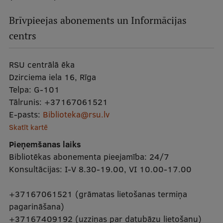
Brīvpieejas abonements un Informācijas
centrs
RSU centrālā ēka
Dzirciema iela 16, Rīga
Telpa:
G-101
Tālrunis:
+37167061521
E-pasts:
Biblioteka@rsu.lv
Skatīt kartē
Pieņemšanas laiks
Bibliotēkas abonementa pieejamība: 24/7
Konsultācijas: I-V 8.30-19.00, VI 10.00-17.00
+37167061521 (grāmatas lietošanas termiņa
pagarināšana)
+37167409192 (uzziņas par datubāzu lietošanu)