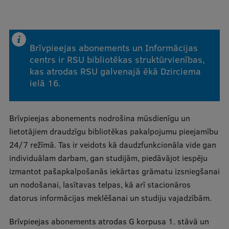
Mobile
galvenā
Studiju iespējas
izvēlne
Brīvpieejas abonements un Informācijas
centrs ir RSU bibliotēkas struktūrvienības,
Pamatstudiju programmas
kas atrodas RSU galvenajā ēkā Dzirciema
ielā 16.
Maģistra studiju programmas
Doktorantūra
Brīvpieejas abonements nodrošina mūsdienīgu un
Rezidentūra
lietotājiem draudzīgu bibliotēkas pakalpojumu pieejamību
24/7 režīmā. Tas ir veidots kā daudzfunkcionāla vide gan
Uzņemšana
individuālam darbam, gan studijām, piedāvājot iespēju
Praktiska informācija
izmantot pašapkalpošanās iekārtas grāmatu izsniegšanai
un nodošanai, lasītavas telpas, kā arī stacionāros
datorus informācijas meklēšanai un studiju vajadzībām.
Par RSU
Brīvpieejas abonements atrodas G korpusa 1. stāvā un