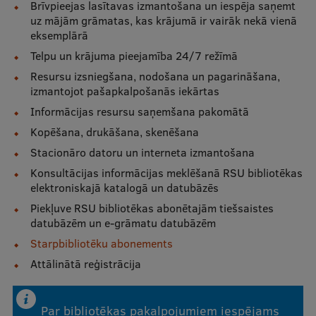
Brīvpieejas lasītavas izmantošana un iespēja saņemt
Ētikas un līdztiesības mācības
uz mājām grāmatas, kas krājumā ir vairāk nekā vienā
eksemplārā
Atvērtā universitāte
Telpu un krājuma pieejamība 24/7 režīmā
Sagatavošanas kursi
Resursu izsniegšana, nodošana un pagarināšana,
izmantojot pašapkalpošanās iekārtas
Profesionālās pilnveides kursi
Informācijas resursu saņemšana pakomātā
ESF kvalifikācijas celšanas kursi
Kopēšana, drukāšana, skenēšana
Pedagoģiskās izaugsmes centrs
Stacionāro datoru un interneta izmantošana
Konsultācijas informācijas meklēšanā RSU bibliotēkas
Kvalifikācijas atbilstības pārbaude
elektroniskajā katalogā un datubāzēs
Piekļuve RSU bibliotēkas abonētajām tiešsaistes
datubāzēm un e-grāmatu datubāzēm
Pētniecība
Starpbibliotēku abonements
Attālinātā reģistrācija
Zinātniskie institūti un laboratorijas
Par bibliotēkas pakalpojumiem iespējams