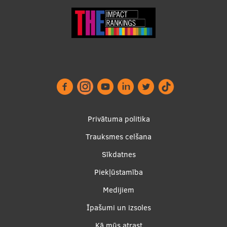
Footer
Privātuma politika
menu
Trauksmes celšana
Sīkdatnes
Piekļūstamība
Apakšējā
Medijiem
izvēlne2
Īpašumi un izsoles
Kā mūs atrast