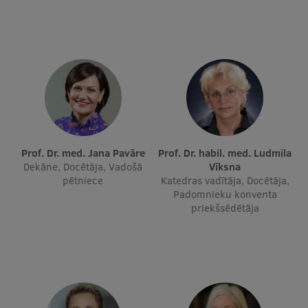
Studentu dzīve
Studiju norises vietas
Fakultātes
Mūsu cilvēki
Stratēģija
Prof. Dr. med. Jana Pavāre
Prof. Dr. habil. med. Ludmila
Dekāne, Docētāja, Vadošā
Struktūra
Vīksna
pētniece
Katedras vadītāja, Docētāja,
Vēsture un tradīcijas
Padomnieku konventa
priekšsēdētāja
Identitāte
RSU fonds
Aula
Muzeji un ekspozīcijas