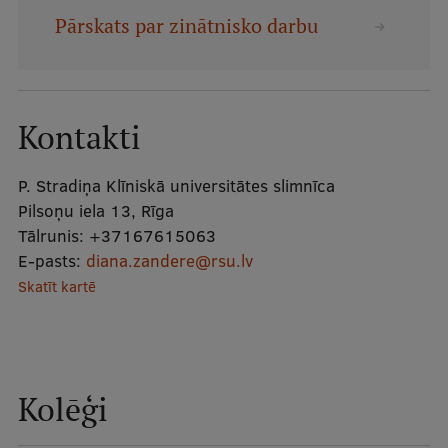
Mobile
Pārskats par zinātnisko darbu
galvenā
Studiju iespējas
izvēlne
Kontakti
Pamatstudiju programmas
Maģistra studiju programmas
P. Stradiņa Klīniskā universitātes slimnīca
Pilsoņu iela 13, Rīga
Doktorantūra
Tālrunis:
+37167615063
Rezidentūra
E-pasts:
diana.zandere@rsu.lv
Skatīt kartē
Uzņemšana
Praktiska informācija
Kolēģi
Par RSU