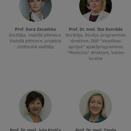
Ģerbonis
Projekti
Prof. Dace Zavadska
Prof. Dr. med. Ilze Konrāde
Reitingi
Docētāja, Vadošā pētniece,
Docētāja, Studiju programmas
Vadošā pētniece, projekta
direktore, DSP "Veselības
Virtuālā tūre
zinātniskā vadītāja
aprūpe" apakšprogrammas
"Medicīna" direktore, Valdes
Ilgtspējīga attīstība
locekle
Studiju un vides pieejamība
Dati par 2025. gadu
Suvenīri un grāmatas
Mūžizglītība
Prof. Dr. med. Juta Kroiča
Prof. Dr. med. Zanda