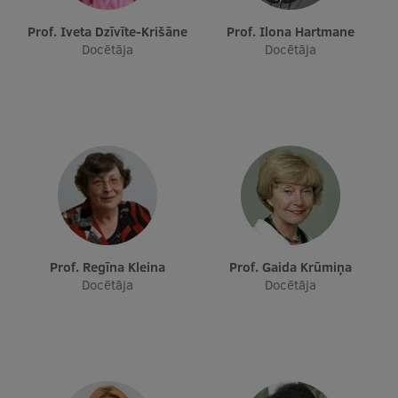
Starptautiskā sadarbība
Prof. Iveta Dzīvīte-Krišāne
Prof. Ilona Hartmane
Docētāja
Docētāja
Mobilitātes programmas
Starptautiskie projekti
Starptautiskie sadarbības partneri
EURAXESS RSU kontaktpunkts
EATRIS koordinators Latvijā
Prof. Regīna Kleina
Prof. Gaida Krūmiņa
Docētāja
Docētāja