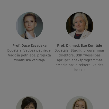
Studentu dzīve
Studiju norises vietas
Fakultātes
Mūsu cilvēki
Prof. Dace Zavadska
Prof. Dr. med. Ilze Konrāde
Stratēģija
Docētāja, Vadošā pētniece,
Docētāja, Studiju programmas
Vadošā pētniece, projekta
direktore, DSP "Veselības
Struktūra
zinātniskā vadītāja
aprūpe" apakšprogrammas
"Medicīna" direktore, Valdes
Vēsture un tradīcijas
locekle
Identitāte
RSU fonds
Aula
Muzeji un ekspozīcijas