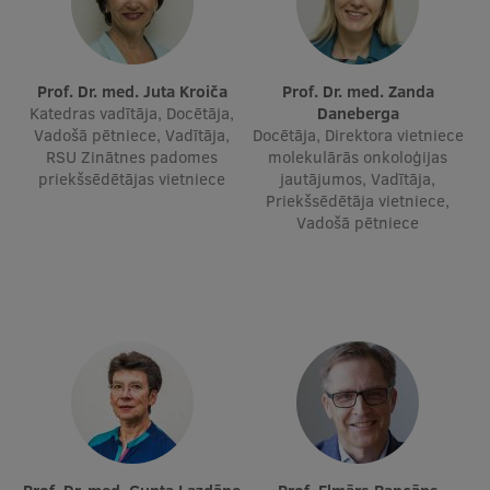
Ģerbonis
Projekti
Prof. Dr. med. Juta Kroiča
Prof. Dr. med. Zanda
Katedras vadītāja, Docētāja,
Daneberga
Reitingi
Vadošā pētniece, Vadītāja,
Docētāja, Direktora vietniece
RSU Zinātnes padomes
molekulārās onkoloģijas
Virtuālā tūre
priekšsēdētājas vietniece
jautājumos, Vadītāja,
Priekšsēdētāja vietniece,
Ilgtspējīga attīstība
Vadošā pētniece
Studiju un vides pieejamība
Dati par 2025. gadu
Suvenīri un grāmatas
Mūžizglītība