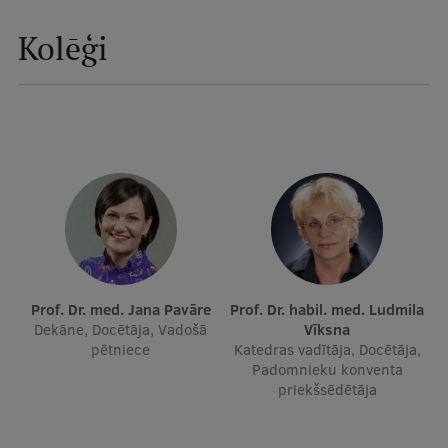
Mobile
Kolēģi
galvenā
Studiju iespējas
izvēlne
Pamatstudiju programmas
Maģistra studiju programmas
Doktorantūra
Rezidentūra
Uzņemšana
Prof. Dr. med. Jana Pavāre
Prof. Dr. habil. med. Ludmila
Dekāne, Docētāja, Vadošā
Vīksna
Praktiska informācija
pētniece
Katedras vadītāja, Docētāja,
Padomnieku konventa
priekšsēdētāja
Par RSU