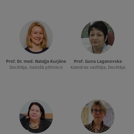
Starptautiskā sadarbība
Mobilitātes programmas
Starptautiskie projekti
Starptautiskie sadarbības partneri
Prof. Dr. med. Nataļja Kurjāne
Prof. Guna Laganovska
Docētāja, Vadošā pētniece
Katedras vadītāja, Docētāja
EURAXESS RSU kontaktpunkts
EATRIS koordinators Latvijā