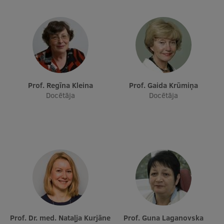
Starptautiskā sadarbība
Mobilitātes programmas
Starptautiskie projekti
Prof. Regīna Kleina
Prof. Gaida Krūmiņa
Docētāja
Docētāja
Starptautiskie sadarbības partneri
EURAXESS RSU kontaktpunkts
EATRIS koordinators Latvijā
Prof. Dr. med. Nataļja Kurjāne
Prof. Guna Laganovska