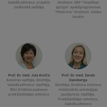
Vadošā pētniece, projekta
direktore, DSP "Veselības
Ģerbonis
zinātniskā vadītāja
aprūpe" apakšprogrammas
"Medicīna" direktore, Valdes
Projekti
locekle
Reitingi
Virtuālā tūre
Ilgtspējīga attīstība
Studiju un vides pieejamība
Dati par 2025. gadu
Suvenīri un grāmatas
Prof. Dr. med. Juta Kroiča
Prof. Dr. med. Zanda
Katedras vadītāja, Docētāja,
Daneberga
Vadošā pētniece, Vadītāja,
Docētāja, Direktora vietniece
RSU Zinātnes padomes
molekulārās onkoloģijas
Mūžizglītība
priekšsēdētājas vietniece
jautājumos, Vadītāja,
Priekšsēdētāja vietniece,
Vadošā pētniece