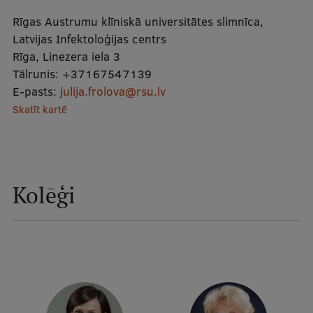
Mobile
Rīgas Austrumu klīniskā universitātes slimnīca,
galvenā
Studiju iespējas
Latvijas Infektoloģijas centrs
Rīga, Linezera iela 3
izvēlne
Tālrunis:
+37167547139
E-pasts:
julija.frolova@rsu.lv
Pamatstudiju programmas
Skatīt kartē
Maģistra studiju programmas
Doktorantūra
Rezidentūra
Kolēģi
Uzņemšana
Praktiska informācija
Par RSU