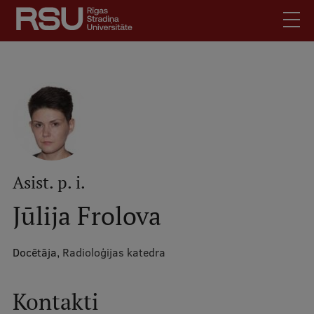
Pārlekt
uz
galveno
saturu
English
.
Latviski
Mobile
Meklēt
Skolēniem
augšējā
Studentiem
izvēlne
Absolventiem
Asist. p. i.
Darbiniekiem
Jūlija Frolova
Darba devējiem
Bibliotēka
Docētāja,
Radioloģijas katedra
Kontakti
Vakances
Kontakti