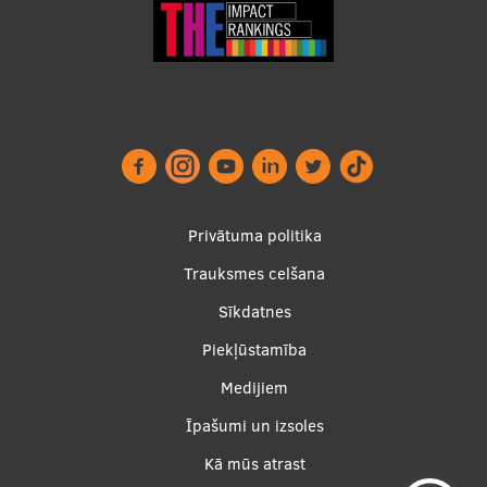
Footer
Privātuma politika
menu
Trauksmes celšana
Sīkdatnes
Piekļūstamība
Apakšējā
Medijiem
izvēlne2
Īpašumi un izsoles
Kā mūs atrast