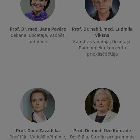
Studentu dzīve
Studiju norises vietas
Prof. Dr. med. Jana Pavāre
Prof. Dr. habil. med. Ludmila
Dekāne, Docētāja, Vadošā
Vīksna
Fakultātes
pētniece
Katedras vadītāja, Docētāja,
Padomnieku konventa
Mūsu cilvēki
priekšsēdētāja
Stratēģija
Struktūra
Vēsture un tradīcijas
Identitāte
RSU fonds
Aula
Prof. Dace Zavadska
Prof. Dr. med. Ilze Konrāde
Muzeji un ekspozīcijas
Docētāja, Vadošā pētniece,
Docētāja, Studiju programmas