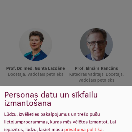
Ētikas un līdztiesības mācības
Atvērtā universitāte
Sagatavošanas kursi
Profesionālās pilnveides kursi
ESF kvalifikācijas celšanas kursi
Pedagoģiskās izaugsmes centrs
Prof. Dr. med. Gunta Lazdāne
Prof. Elmārs Rancāns
Docētāja, Vadošais pētnieks
Kvalifikācijas atbilstības pārbaude
Katedras vadītājs, Docētājs,
Vadošais pētnieks
Personas datu un sīkfailu
Pētniecība
izmantošana
Lūdzu, izvēlieties pakalpojumus un trešo pušu
lietojumprogrammas, kuras mēs vēlētos izmantot.
Lai
Zinātniskie institūti un laboratorijas
iepazītos, lūdzu, lasiet mūsu
privātuma politika
.