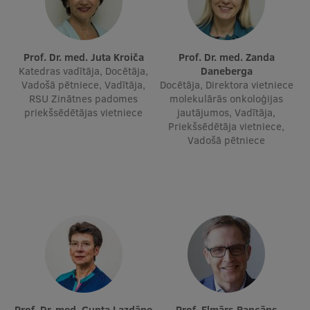
Ģerbonis
Projekti
Prof. Dr. med. Juta Kroiča
Prof. Dr. med. Zanda
Katedras vadītāja, Docētāja,
Daneberga
Reitingi
Vadošā pētniece, Vadītāja,
Docētāja, Direktora vietniece
RSU Zinātnes padomes
molekulārās onkoloģijas
Virtuālā tūre
priekšsēdētājas vietniece
jautājumos, Vadītāja,
Priekšsēdētāja vietniece,
Ilgtspējīga attīstība
Vadošā pētniece
Studiju un vides pieejamība
Dati par 2025. gadu
Suvenīri un grāmatas
Mūžizglītība
Prof. Dr. med. Gunta Lazdāne
Prof. Elmārs Rancāns