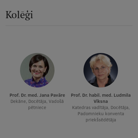
Mobile
Kolēģi
galvenā
Studiju iespējas
izvēlne
Pamatstudiju programmas
Maģistra studiju programmas
Doktorantūra
Rezidentūra
Uzņemšana
Prof. Dr. med. Jana Pavāre
Prof. Dr. habil. med. Ludmila
Dekāne, Docētāja, Vadošā
Vīksna
Praktiska informācija
pētniece
Katedras vadītāja, Docētāja,
Padomnieku konventa
priekšsēdētāja
Par RSU