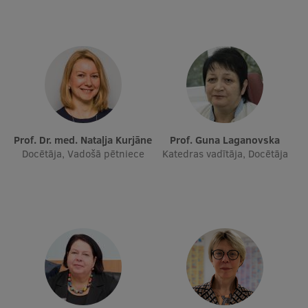
Starptautiskā sadarbība
Mobilitātes programmas
Starptautiskie projekti
Starptautiskie sadarbības partneri
Prof. Dr. med. Nataļja Kurjāne
Prof. Guna Laganovska
Docētāja, Vadošā pētniece
Katedras vadītāja, Docētāja
EURAXESS RSU kontaktpunkts
EATRIS koordinators Latvijā