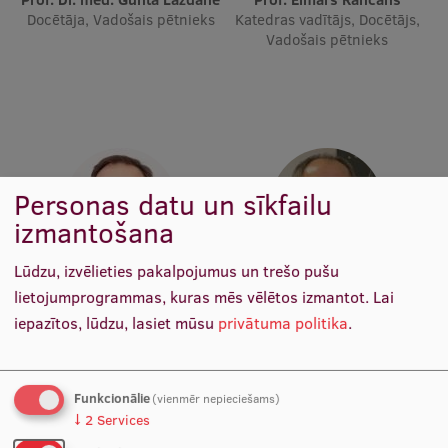
Ētikas un līdztiesības mācības
Docētāja, Vadošais pētnieks
Katedras vadītājs, Docētājs,
Vadošais pētnieks
Atvērtā universitāte
Sagatavošanas kursi
Profesionālās pilnveides kursi
ESF kvalifikācijas celšanas kursi
Personas datu un sīkfailu
Pedagoģiskās izaugsmes centrs
izmantošana
Kvalifikācijas atbilstības pārbaude
Lūdzu, izvēlieties pakalpojumus un trešo pušu
Prof. Māris Taube
Prof. Pēteris Tretjakovs
lietojumprogrammas, kuras mēs vēlētos izmantot.
Lai
Katedras vadītājs, Docētājs,
Katedras vadītājs, Studiju
iepazītos, lūdzu, lasiet mūsu
privātuma politika
.
Vadošais pētnieks
programmas direktors
Pētniecība
Funkcionālie
(vienmēr nepieciešams)
Zinātniskie institūti un laboratorijas
↓
2
Services