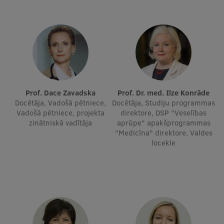
Studentu dzīve
Studiju norises vietas
Fakultātes
Mūsu cilvēki
Prof. Dace Zavadska
Prof. Dr. med. Ilze Konrāde
Stratēģija
Docētāja, Vadošā pētniece,
Docētāja, Studiju programmas
Vadošā pētniece, projekta
direktore, DSP "Veselības
Struktūra
zinātniskā vadītāja
aprūpe" apakšprogrammas
"Medicīna" direktore, Valdes
Vēsture un tradīcijas
locekle
Identitāte
RSU fonds
Aula
Muzeji un ekspozīcijas