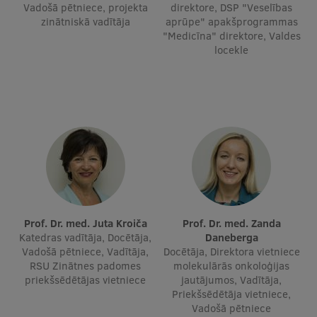
Vadošā pētniece, projekta
direktore, DSP "Veselības
Ģerbonis
zinātniskā vadītāja
aprūpe" apakšprogrammas
"Medicīna" direktore, Valdes
Projekti
locekle
Reitingi
Virtuālā tūre
Ilgtspējīga attīstība
Studiju un vides pieejamība
Dati par 2025. gadu
Suvenīri un grāmatas
Prof. Dr. med. Juta Kroiča
Prof. Dr. med. Zanda
Katedras vadītāja, Docētāja,
Daneberga
Vadošā pētniece, Vadītāja,
Docētāja, Direktora vietniece
RSU Zinātnes padomes
molekulārās onkoloģijas
Mūžizglītība
priekšsēdētājas vietniece
jautājumos, Vadītāja,
Priekšsēdētāja vietniece,
Vadošā pētniece