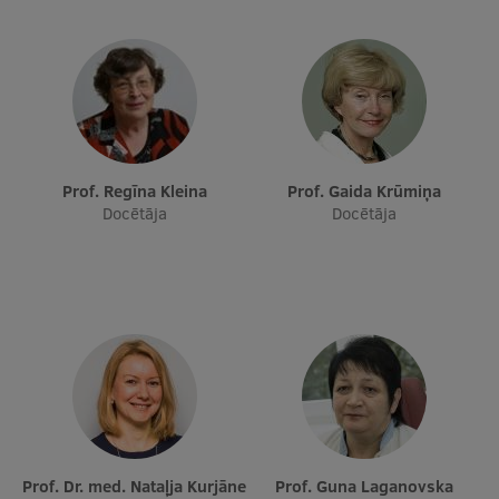
Starptautiskā sadarbība
Mobilitātes programmas
Starptautiskie projekti
Prof. Regīna Kleina
Prof. Gaida Krūmiņa
Docētāja
Docētāja
Starptautiskie sadarbības partneri
EURAXESS RSU kontaktpunkts
EATRIS koordinators Latvijā
Prof. Dr. med. Nataļja Kurjāne
Prof. Guna Laganovska