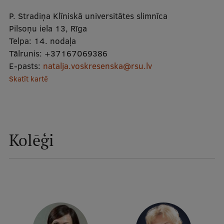
Mobile
P. Stradiņa Klīniskā universitātes slimnīca
galvenā
Studiju iespējas
Pilsoņu iela 13, Rīga
Telpa:
14. nodaļa
izvēlne
Tālrunis:
+37167069386
E-pasts:
natalja.voskresenska@rsu.lv
Pamatstudiju programmas
Skatīt kartē
Maģistra studiju programmas
Doktorantūra
Rezidentūra
Kolēģi
Uzņemšana
Praktiska informācija
Par RSU