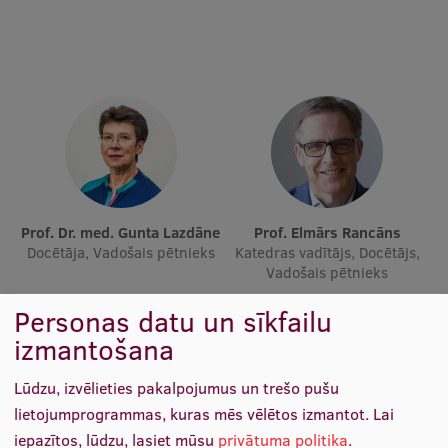
Ētikas un līdztiesības mācības
Atvērtā universitāte
Sagatavošanas kursi
Profesionālās pilnveides kursi
ESF kvalifikācijas celšanas kursi
Pedagoģiskās izaugsmes centrs
Prof. Dr. med. Gunta Lazdāne
Prof. Elmārs Rancāns
Docētāja, Vadošais pētnieks
Kvalifikācijas atbilstības pārbaude
Katedras vadītājs, Docētājs,
Vadošais pētnieks
Personas datu un sīkfailu
Pētniecība
izmantošana
Lūdzu, izvēlieties pakalpojumus un trešo pušu
lietojumprogrammas, kuras mēs vēlētos izmantot.
Lai
Zinātniskie institūti un laboratorijas
iepazītos, lūdzu, lasiet mūsu
privātuma politika
.