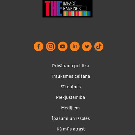
Footer
Privātuma politika
menu
Trauksmes celšana
Sīkdatnes
Piekļūstamība
Apakšējā
Medijiem
izvēlne2
Īpašumi un izsoles
Kā mūs atrast