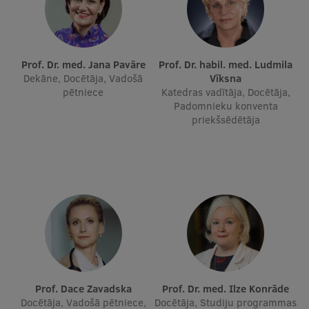
Studentu dzīve
Studiju norises vietas
Prof. Dr. med. Jana Pavāre
Prof. Dr. habil. med. Ludmila
Dekāne, Docētāja, Vadošā
Vīksna
Fakultātes
pētniece
Katedras vadītāja, Docētāja,
Padomnieku konventa
Mūsu cilvēki
priekšsēdētāja
Stratēģija
Struktūra
Vēsture un tradīcijas
Identitāte
RSU fonds
Aula
Prof. Dace Zavadska
Prof. Dr. med. Ilze Konrāde
Muzeji un ekspozīcijas
Docētāja, Vadošā pētniece,
Docētāja, Studiju programmas