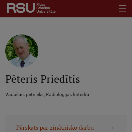
Pārlekt
uz
galveno
saturu
English
.
Latviski
Mobile
Meklēt
Skolēniem
augšējā
Studentiem
izvēlne
Absolventiem
Pēteris Priedītis
Darbiniekiem
Darba devējiem
Vadošais pētnieks,
Radioloģijas katedra
Bibliotēka
Kontakti
Vakances
Pārskats par zinātnisko darbu