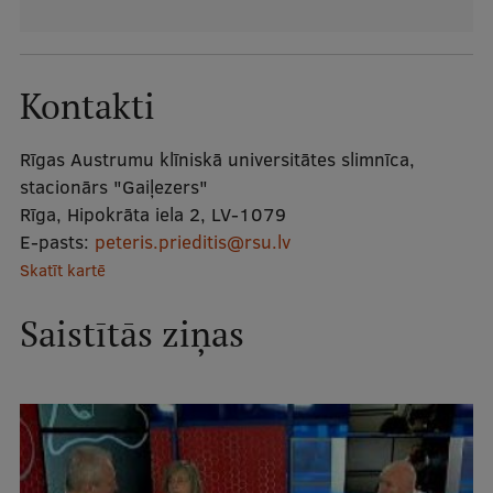
Mobile
galvenā
Studiju iespējas
izvēlne
Kontakti
Pamatstudiju programmas
Rīgas Austrumu klīniskā universitātes slimnīca,
stacionārs "Gaiļezers"
Maģistra studiju programmas
Rīga, Hipokrāta iela 2, LV-1079
Doktorantūra
E-pasts:
peteris.prieditis@rsu.lv
Skatīt kartē
Rezidentūra
Uzņemšana
Saistītās ziņas
Praktiska informācija
Par RSU