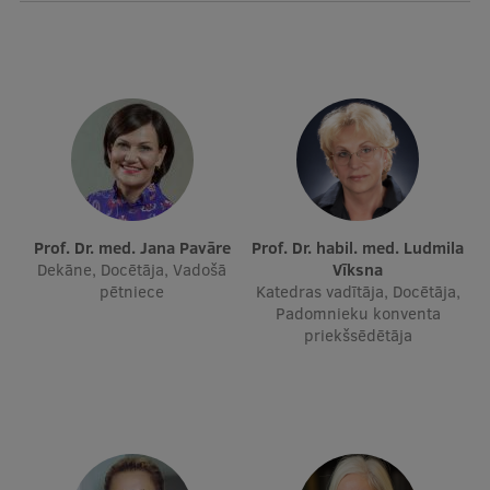
Ģerbonis
Projekti
Reitingi
Virtuālā tūre
Ilgtspējīga attīstība
Studiju un vides pieejamība
Prof. Dr. med. Jana Pavāre
Prof. Dr. habil. med. Ludmila
Dekāne, Docētāja, Vadošā
Vīksna
Dati par 2025. gadu
pētniece
Katedras vadītāja, Docētāja,
Padomnieku konventa
Suvenīri un grāmatas
priekšsēdētāja
Mūžizglītība