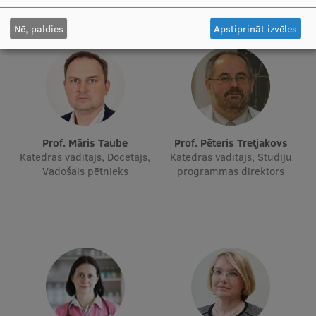
Starptautiskā sadarbība
Nē, paldies
Apstiprināt izvēles
Mobilitātes programmas
Starptautiskie projekti
Starptautiskie sadarbības partneri
Prof. Māris Taube
Prof. Pēteris Tretjakovs
Katedras vadītājs, Docētājs,
Katedras vadītājs, Studiju
EURAXESS RSU kontaktpunkts
Vadošais pētnieks
programmas direktors
EATRIS koordinators Latvijā