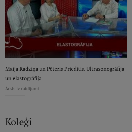
Studentu dzīve
Studiju norises vietas
Fakultātes
Mūsu cilvēki
Stratēģija
Maija Radziņa un Pēteris Priedītis. Ultrasonogrāfija
Struktūra
un elastogrāfija
Vēsture un tradīcijas
Ārsts.lv raidījumi
Identitāte
RSU fonds
Aula
Kolēģi
Muzeji un ekspozīcijas