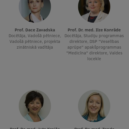
Ētikas un līdztiesības mācības
Atvērtā universitāte
Sagatavošanas kursi
Prof. Dace Zavadska
Prof. Dr. med. Ilze Konrāde
Docētāja, Vadošā pētniece,
Docētāja, Studiju programmas
Profesionālās pilnveides kursi
Vadošā pētniece, projekta
direktore, DSP "Veselības
zinātniskā vadītāja
aprūpe" apakšprogrammas
ESF kvalifikācijas celšanas kursi
"Medicīna" direktore, Valdes
locekle
Pedagoģiskās izaugsmes centrs
Kvalifikācijas atbilstības pārbaude
Pētniecība
Zinātniskie institūti un laboratorijas