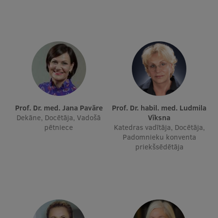
Studentu dzīve
Studiju norises vietas
Fakultātes
Mūsu cilvēki
Stratēģija
Prof. Dr. med. Jana Pavāre
Prof. Dr. habil. med. Ludmila
Dekāne, Docētāja, Vadošā
Struktūra
Vīksna
pētniece
Katedras vadītāja, Docētāja,
Vēsture un tradīcijas
Padomnieku konventa
priekšsēdētāja
Identitāte
RSU fonds
Aula
Muzeji un ekspozīcijas