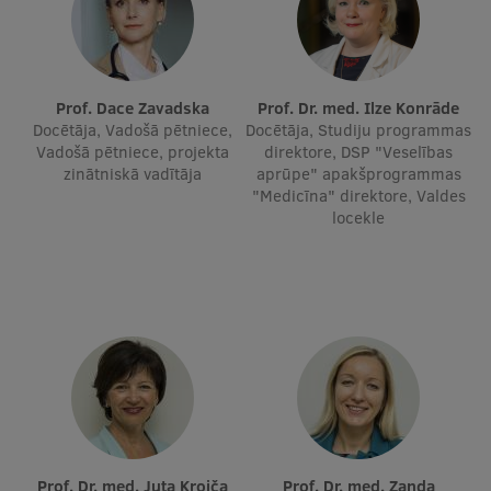
Ģerbonis
Projekti
Prof. Dace Zavadska
Prof. Dr. med. Ilze Konrāde
Reitingi
Docētāja, Vadošā pētniece,
Docētāja, Studiju programmas
Vadošā pētniece, projekta
direktore, DSP "Veselības
Virtuālā tūre
zinātniskā vadītāja
aprūpe" apakšprogrammas
"Medicīna" direktore, Valdes
Ilgtspējīga attīstība
locekle
Studiju un vides pieejamība
Dati par 2025. gadu
Suvenīri un grāmatas
Mūžizglītība
Prof. Dr. med. Juta Kroiča
Prof. Dr. med. Zanda