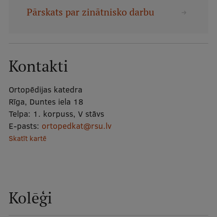
Mobile
Pārskats par zinātnisko darbu
galvenā
Studiju iespējas
izvēlne
Kontakti
Pamatstudiju programmas
Maģistra studiju programmas
Ortopēdijas katedra
Rīga, Duntes iela 18
Doktorantūra
Telpa:
1. korpuss, V stāvs
Rezidentūra
E-pasts:
ortopedkat@rsu.lv
Skatīt kartē
Uzņemšana
Praktiska informācija
Kolēģi
Par RSU