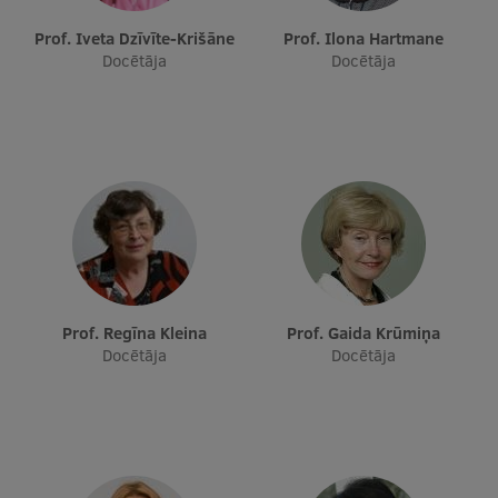
Starptautiskā sadarbība
Prof. Iveta Dzīvīte-Krišāne
Prof. Ilona Hartmane
Docētāja
Docētāja
Mobilitātes programmas
Starptautiskie projekti
Starptautiskie sadarbības partneri
EURAXESS RSU kontaktpunkts
EATRIS koordinators Latvijā
Prof. Regīna Kleina
Prof. Gaida Krūmiņa
Docētāja
Docētāja