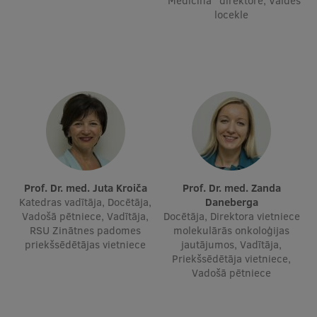
"Medicīna" direktore, Valdes
locekle
Ģerbonis
Projekti
Reitingi
Virtuālā tūre
Ilgtspējīga attīstība
Studiju un vides pieejamība
Dati par 2025. gadu
Prof. Dr. med. Juta Kroiča
Prof. Dr. med. Zanda
Katedras vadītāja, Docētāja,
Daneberga
Suvenīri un grāmatas
Vadošā pētniece, Vadītāja,
Docētāja, Direktora vietniece
RSU Zinātnes padomes
molekulārās onkoloģijas
priekšsēdētājas vietniece
jautājumos, Vadītāja,
Priekšsēdētāja vietniece,
Mūžizglītība
Vadošā pētniece