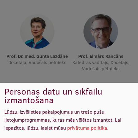
Ētikas un līdztiesības mācības
Atvērtā universitāte
Sagatavošanas kursi
Profesionālās pilnveides kursi
ESF kvalifikācijas celšanas kursi
Prof. Dr. med. Gunta Lazdāne
Prof. Elmārs Rancāns
Docētāja, Vadošais pētnieks
Katedras vadītājs, Docētājs,
Pedagoģiskās izaugsmes centrs
Vadošais pētnieks
Kvalifikācijas atbilstības pārbaude
Personas datu un sīkfailu
izmantošana
Pētniecība
Lūdzu, izvēlieties pakalpojumus un trešo pušu
lietojumprogrammas, kuras mēs vēlētos izmantot.
Lai
iepazītos, lūdzu, lasiet mūsu
privātuma politika
.
Zinātniskie institūti un laboratorijas