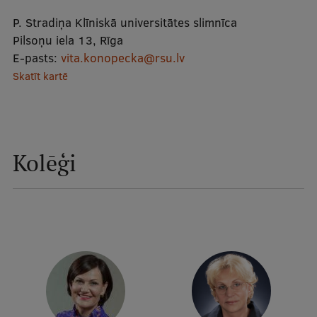
Mobile
P. Stradiņa Klīniskā universitātes slimnīca
galvenā
Studiju iespējas
Pilsoņu iela 13, Rīga
E-pasts:
vita.konopecka@rsu.lv
izvēlne
Skatīt kartē
Pamatstudiju programmas
Maģistra studiju programmas
Doktorantūra
Kolēģi
Rezidentūra
Uzņemšana
Praktiska informācija
Par RSU