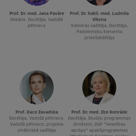
Prof. Dr. med. Jana Pavāre
Prof. Dr. habil. med. Ludmila
Studentu dzīve
Dekāne, Docētāja, Vadošā
Vīksna
pētniece
Katedras vadītāja, Docētāja,
Studiju norises vietas
Padomnieku konventa
priekšsēdētāja
Fakultātes
Mūsu cilvēki
Stratēģija
Struktūra
Vēsture un tradīcijas
Identitāte
RSU fonds
Prof. Dace Zavadska
Prof. Dr. med. Ilze Konrāde
Docētāja, Vadošā pētniece,
Docētāja, Studiju programmas
Aula
Vadošā pētniece, projekta
direktore, DSP "Veselības
zinātniskā vadītāja
aprūpe" apakšprogrammas
Muzeji un ekspozīcijas