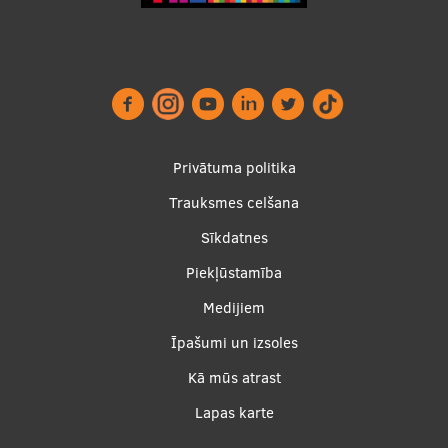
Footer
Privātuma politika
menu
Trauksmes celšana
Sīkdatnes
Piekļūstamība
Apakšējā
Medijiem
izvēlne2
Īpašumi un izsoles
Kā mūs atrast
Lapas karte