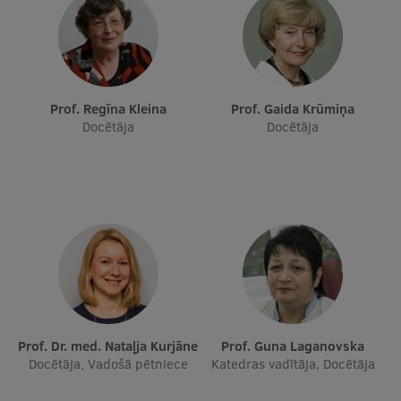
Starptautiskā sadarbība
Mobilitātes programmas
Prof. Regīna Kleina
Prof. Gaida Krūmiņa
Docētāja
Docētāja
Starptautiskie projekti
Starptautiskie sadarbības partneri
EURAXESS RSU kontaktpunkts
EATRIS koordinators Latvijā
Prof. Dr. med. Nataļja Kurjāne
Prof. Guna Laganovska
Docētāja, Vadošā pētniece
Katedras vadītāja, Docētāja