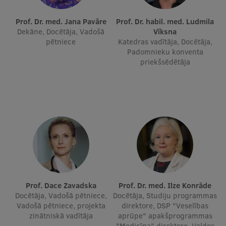
Prof. Dr. med. Jana Pavāre
Prof. Dr. habil. med. Ludmila
Studentu dzīve
Dekāne, Docētāja, Vadošā
Vīksna
pētniece
Katedras vadītāja, Docētāja,
Studiju norises vietas
Padomnieku konventa
priekšsēdētāja
Fakultātes
Mūsu cilvēki
Stratēģija
Struktūra
Vēsture un tradīcijas
Identitāte
RSU fonds
Prof. Dace Zavadska
Prof. Dr. med. Ilze Konrāde
Docētāja, Vadošā pētniece,
Docētāja, Studiju programmas
Aula
Vadošā pētniece, projekta
direktore, DSP "Veselības
zinātniskā vadītāja
aprūpe" apakšprogrammas
Muzeji un ekspozīcijas
"Medicīna" direktore, Valdes