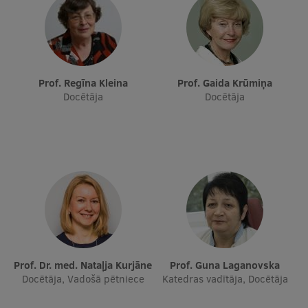
Starptautiskā sadarbība
Mobilitātes programmas
Prof. Regīna Kleina
Prof. Gaida Krūmiņa
Docētāja
Docētāja
Starptautiskie projekti
Starptautiskie sadarbības partneri
EURAXESS RSU kontaktpunkts
EATRIS koordinators Latvijā
Prof. Dr. med. Nataļja Kurjāne
Prof. Guna Laganovska
Docētāja, Vadošā pētniece
Katedras vadītāja, Docētāja