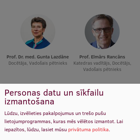
Ētikas un līdztiesības mācības
Atvērtā universitāte
Sagatavošanas kursi
Profesionālās pilnveides kursi
ESF kvalifikācijas celšanas kursi
Prof. Dr. med. Gunta Lazdāne
Prof. Elmārs Rancāns
Docētāja, Vadošais pētnieks
Katedras vadītājs, Docētājs,
Pedagoģiskās izaugsmes centrs
Vadošais pētnieks
Kvalifikācijas atbilstības pārbaude
Personas datu un sīkfailu
izmantošana
Pētniecība
Lūdzu, izvēlieties pakalpojumus un trešo pušu
lietojumprogrammas, kuras mēs vēlētos izmantot.
Lai
iepazītos, lūdzu, lasiet mūsu
privātuma politika
.
Zinātniskie institūti un laboratorijas