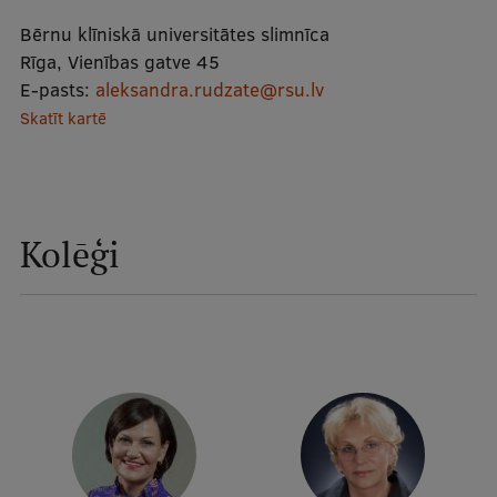
Mobile
Bērnu klīniskā universitātes slimnīca
galvenā
Studiju iespējas
Rīga, Vienības gatve 45
E-pasts:
aleksandra.rudzate@rsu.lv
izvēlne
Skatīt kartē
Pamatstudiju programmas
Maģistra studiju programmas
Doktorantūra
Kolēģi
Rezidentūra
Uzņemšana
Praktiska informācija
Par RSU