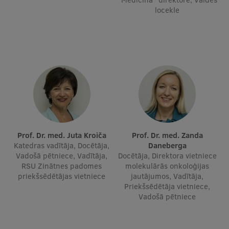
locekle
Ģerbonis
Projekti
Reitingi
Virtuālā tūre
Ilgtspējīga attīstība
Studiju un vides pieejamība
Dati par 2025. gadu
Prof. Dr. med. Juta Kroiča
Prof. Dr. med. Zanda
Katedras vadītāja, Docētāja,
Daneberga
Suvenīri un grāmatas
Vadošā pētniece, Vadītāja,
Docētāja, Direktora vietniece
RSU Zinātnes padomes
molekulārās onkoloģijas
priekšsēdētājas vietniece
jautājumos, Vadītāja,
Priekšsēdētāja vietniece,
Mūžizglītība
Vadošā pētniece