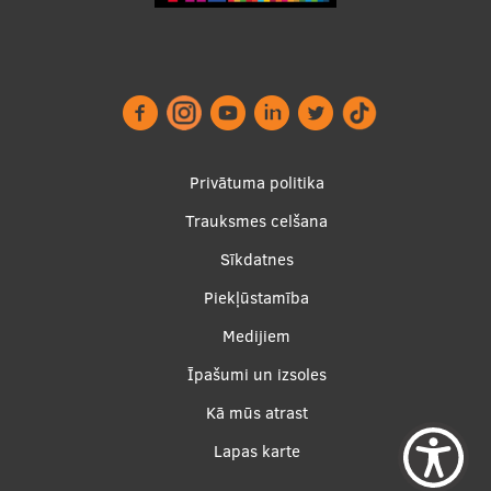
Footer
Privātuma politika
menu
Trauksmes celšana
Sīkdatnes
Piekļūstamība
Apakšējā
Medijiem
izvēlne2
Īpašumi un izsoles
Kā mūs atrast
Lapas karte