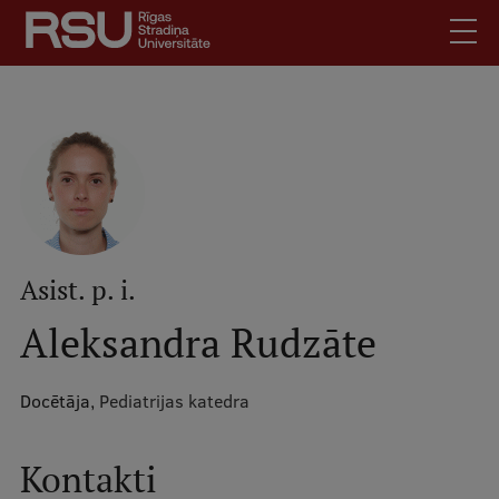
Pārlekt
uz
galveno
saturu
English
.
Latviski
Mobile
Meklēt
Skolēniem
augšējā
Studentiem
izvēlne
Absolventiem
Asist. p. i.
Darbiniekiem
Aleksandra Rudzāte
Darba devējiem
Bibliotēka
Docētāja,
Pediatrijas katedra
Kontakti
Vakances
Kontakti