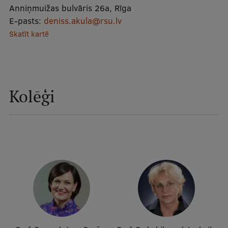
Anniņmuižas bulvāris 26a, Rīga
Mobile
E-pasts:
deniss.akula@rsu.lv
galvenā
Studiju iespējas
Skatīt kartē
izvēlne
Pamatstudiju programmas
Maģistra studiju programmas
Kolēģi
Doktorantūra
Rezidentūra
Uzņemšana
Praktiska informācija
Par RSU