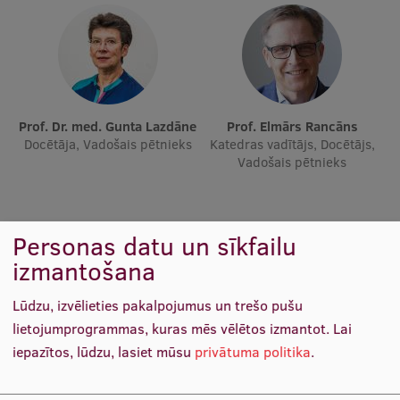
Ētikas un līdztiesības mācības
Atvērtā universitāte
Sagatavošanas kursi
Profesionālās pilnveides kursi
Prof. Dr. med. Gunta Lazdāne
Prof. Elmārs Rancāns
Docētāja, Vadošais pētnieks
Katedras vadītājs, Docētājs,
ESF kvalifikācijas celšanas kursi
Vadošais pētnieks
Pedagoģiskās izaugsmes centrs
Kvalifikācijas atbilstības pārbaude
Personas datu un sīkfailu
izmantošana
Pētniecība
Lūdzu, izvēlieties pakalpojumus un trešo pušu
lietojumprogrammas, kuras mēs vēlētos izmantot.
Lai
iepazītos, lūdzu, lasiet mūsu
privātuma politika
.
Zinātniskie institūti un laboratorijas
Prof. Māris Taube
Prof. Pēteris Tretjakovs
Katedras vadītājs, Docētājs,
Katedras vadītājs, Studiju