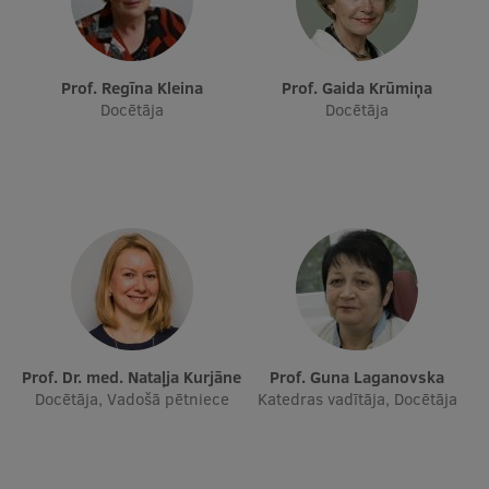
Starptautiskā sadarbība
Prof. Regīna Kleina
Prof. Gaida Krūmiņa
Docētāja
Docētāja
Mobilitātes programmas
Starptautiskie projekti
Starptautiskie sadarbības partneri
EURAXESS RSU kontaktpunkts
EATRIS koordinators Latvijā
Prof. Dr. med. Nataļja Kurjāne
Prof. Guna Laganovska
Docētāja, Vadošā pētniece
Katedras vadītāja, Docētāja