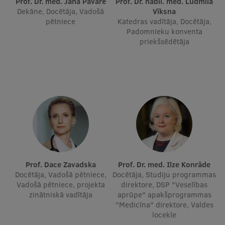
Prof. Dr. med. Jana Pavāre
Prof. Dr. habil. med. Ludmila
Dekāne, Docētāja, Vadošā
Vīksna
pētniece
Katedras vadītāja, Docētāja,
Studentu dzīve
Padomnieku konventa
priekšsēdētāja
Studiju norises vietas
Fakultātes
Mūsu cilvēki
Stratēģija
Struktūra
Vēsture un tradīcijas
Identitāte
Prof. Dace Zavadska
Prof. Dr. med. Ilze Konrāde
Docētāja, Vadošā pētniece,
Docētāja, Studiju programmas
RSU fonds
Vadošā pētniece, projekta
direktore, DSP "Veselības
zinātniskā vadītāja
aprūpe" apakšprogrammas
Aula
"Medicīna" direktore, Valdes
locekle
Muzeji un ekspozīcijas