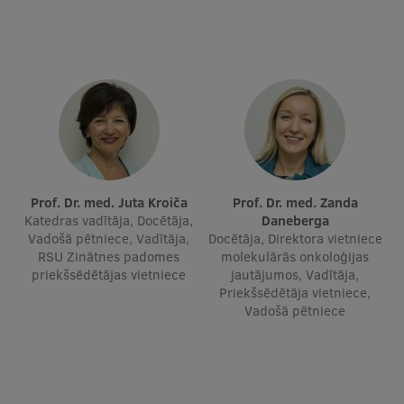
Ģerbonis
Projekti
Reitingi
Virtuālā tūre
Ilgtspējīga attīstība
Studiju un vides pieejamība
Prof. Dr. med. Juta Kroiča
Prof. Dr. med. Zanda
Katedras vadītāja, Docētāja,
Daneberga
Dati par 2025. gadu
Vadošā pētniece, Vadītāja,
Docētāja, Direktora vietniece
RSU Zinātnes padomes
molekulārās onkoloģijas
Suvenīri un grāmatas
priekšsēdētājas vietniece
jautājumos, Vadītāja,
Priekšsēdētāja vietniece,
Vadošā pētniece
Mūžizglītība