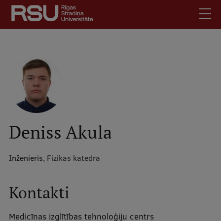
Pārlekt
uz
galveno
saturu
English
.
Latviski
Mobile
Meklēt
Skolēniem
augšējā
Studentiem
izvēlne
Absolventiem
Deniss Akula
Darbiniekiem
Darba devējiem
Inženieris,
Fizikas katedra
Bibliotēka
Kontakti
Kontakti
Vakances
Medicīnas izglītības tehnoloģiju centrs