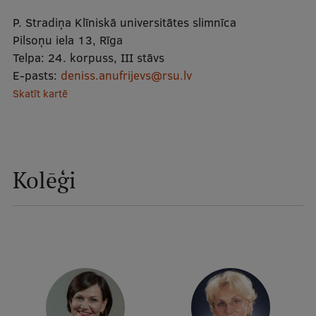
Mobile
P. Stradiņa Klīniskā universitātes slimnīca
galvenā
Studiju iespējas
Pilsoņu iela 13, Rīga
Telpa:
24. korpuss, III stāvs
izvēlne
E-pasts:
deniss.anufrijevs@rsu.lv
Skatīt kartē
Pamatstudiju programmas
Maģistra studiju programmas
Doktorantūra
Kolēģi
Rezidentūra
Uzņemšana
Praktiska informācija
Par RSU