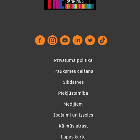
Footer
Privātuma politika
menu
Trauksmes celšana
Sīkdatnes
Piekļūstamība
Apakšējā
Medijiem
izvēlne2
Īpašumi un izsoles
Kā mūs atrast
Lapas karte