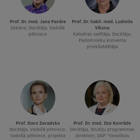
Studentu dzīve
Prof. Dr. med. Jana Pavāre
Prof. Dr. habil. med. Ludmila
Studiju norises vietas
Dekāne, Docētāja, Vadošā
Vīksna
pētniece
Katedras vadītāja, Docētāja,
Fakultātes
Padomnieku konventa
priekšsēdētāja
Mūsu cilvēki
Stratēģija
Struktūra
Vēsture un tradīcijas
Identitāte
RSU fonds
Prof. Dace Zavadska
Prof. Dr. med. Ilze Konrāde
Aula
Docētāja, Vadošā pētniece,
Docētāja, Studiju programmas
Vadošā pētniece, projekta
direktore, DSP "Veselības
Muzeji un ekspozīcijas