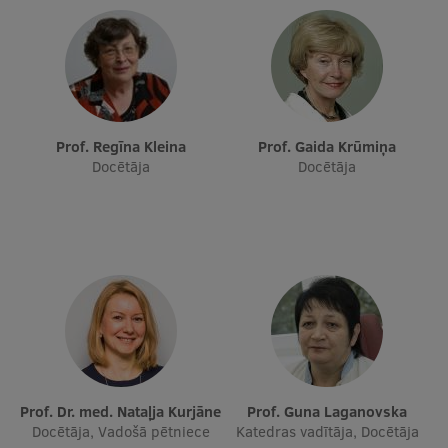
Starptautiskā sadarbība
Mobilitātes programmas
Prof. Regīna Kleina
Prof. Gaida Krūmiņa
Starptautiskie projekti
Docētāja
Docētāja
Starptautiskie sadarbības partneri
EURAXESS RSU kontaktpunkts
EATRIS koordinators Latvijā
Prof. Dr. med. Nataļja Kurjāne
Prof. Guna Laganovska
Docētāja, Vadošā pētniece
Katedras vadītāja, Docētāja