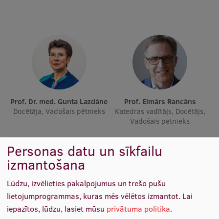
Ētikas un līdztiesības mācības
Atvērtā universitāte
Sagatavošanas kursi
Profesionālās pilnveides kursi
ESF kvalifikācijas celšanas kursi
Prof. Dr. med. Gunta Lazdāne
Prof. Elmārs Rancāns
Pedagoģiskās izaugsmes centrs
Docētāja, Vadošais pētnieks
Katedras vadītājs, Docētājs,
Vadošais pētnieks
Kvalifikācijas atbilstības pārbaude
Personas datu un sīkfailu
izmantošana
Pētniecība
Lūdzu, izvēlieties pakalpojumus un trešo pušu
lietojumprogrammas, kuras mēs vēlētos izmantot.
Lai
Zinātniskie institūti un laboratorijas
iepazītos, lūdzu, lasiet mūsu
privātuma politika
.