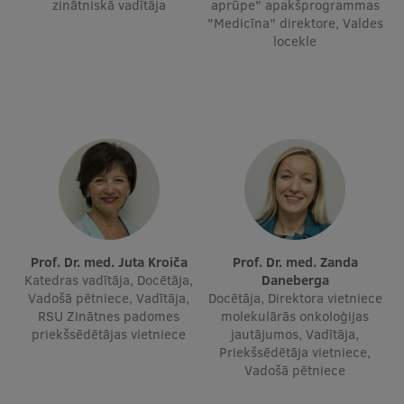
zinātniskā vadītāja
aprūpe" apakšprogrammas
"Medicīna" direktore, Valdes
Ģerbonis
locekle
Projekti
Reitingi
Virtuālā tūre
Ilgtspējīga attīstība
Studiju un vides pieejamība
Dati par 2025. gadu
Prof. Dr. med. Juta Kroiča
Prof. Dr. med. Zanda
Suvenīri un grāmatas
Katedras vadītāja, Docētāja,
Daneberga
Vadošā pētniece, Vadītāja,
Docētāja, Direktora vietniece
RSU Zinātnes padomes
molekulārās onkoloģijas
priekšsēdētājas vietniece
jautājumos, Vadītāja,
Mūžizglītība
Priekšsēdētāja vietniece,
Vadošā pētniece