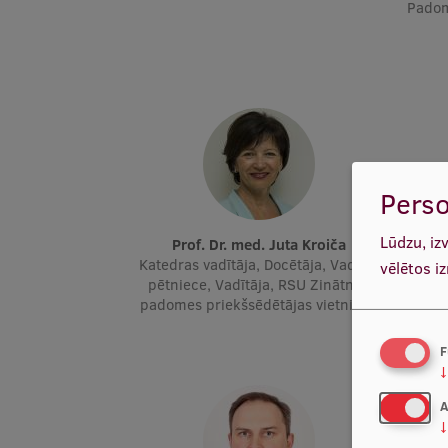
Padom
Perso
Lūdzu, iz
Prof. Dr. med. Juta Kroiča
P
Katedras vadītāja, Docētāja, Vadošā
D
vēlētos i
pētniece, Vadītāja, RSU Zinātnes
molek
padomes priekšsēdētājas vietniece
Vadī
F
↓
A
↓