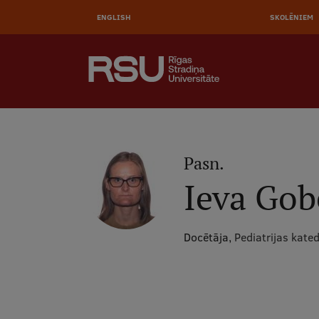
AUGŠĒ
Pārlekt
uz
ENGLISH
SKOLĒNIEM
IZVĒL
galveno
saturu
MEKLĒT
Galvenā
izvēlne
.
Pasn.
Ieva Gob
Docētāja,
Pediatrijas kate