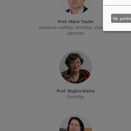
Nē, paldi
Prof. Māris Taube
Katedras vadītājs, Docētājs, Vadošais
Katedr
pētnieks
Prof. Regīna Kleina
Docētāja