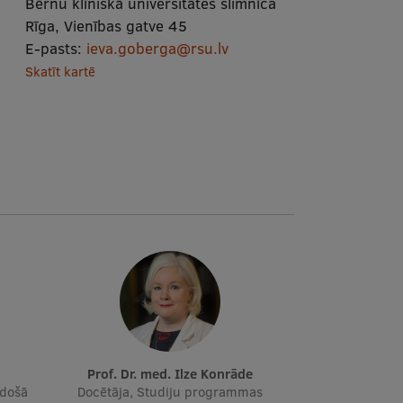
Bērnu klīniskā universitātes slimnīca
Rīga, Vienības gatve 45
E-pasts:
ieva.goberga@rsu.lv
Skatīt kartē
Prof. Dr. med. Ilze Konrāde
adošā
Docētāja, Studiju programmas