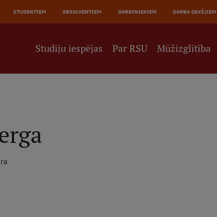
JĀ
STUDENTIEM
ABSOLVENTIEM
DARBINIEKIEM
DARBA DEVĒJIEM
NE
Studiju iespējas
Par RSU
Mūžizglītība
erga
dra