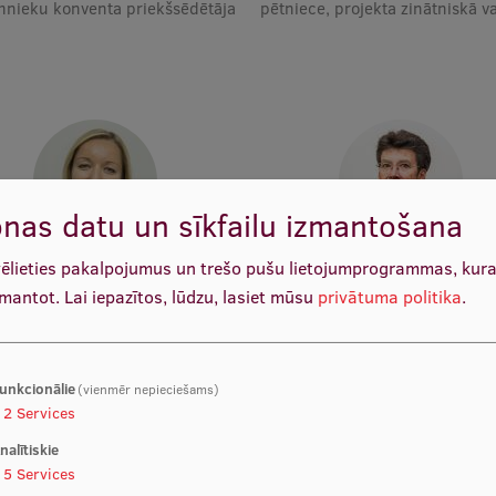
nieku konventa priekšsēdētāja
pētniece, projekta zinātniskā v
nas datu un sīkfailu izmantošana
vēlieties pakalpojumus un trešo pušu lietojumprogrammas, kur
rof. Dr. med. Zanda Daneberga
Prof. Dr. med. Gunta Lazdā
ocētāja, Direktora vietniece
Docētāja, Vadošais pētnie
zmantot.
Lai iepazītos, lūdzu, lasiet mūsu
privātuma politika
.
ulārās onkoloģijas jautājumos,
tāja, Priekšsēdētāja vietniece,
Vadošā pētniece
unkcionālie
(vienmēr nepieciešams)
2
Services
nalītiskie
5
Services