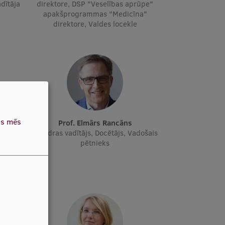
adītāja
direktore, DSP "Veselības aprūpe"
apakšprogrammas "Medicīna"
direktore, Valdes locekle
as mēs
ne
Prof. Elmārs Rancāns
ks
Katedras vadītājs, Docētājs, Vadošais
pētnieks