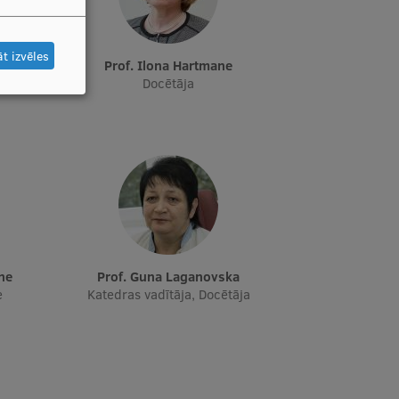
t izvēles
e
Prof. Ilona Hartmane
Docētāja
āne
Prof. Guna Laganovska
e
Katedras vadītāja, Docētāja