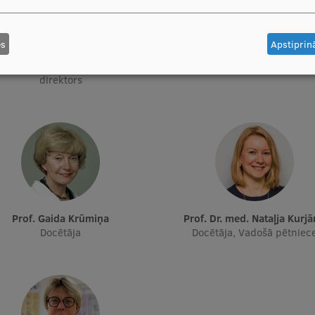
es
Apstiprinā
Prof. Pēteris Tretjakovs
Prof. Iveta Dzīvīte-Krišān
as vadītājs, Studiju programmas
Docētāja
direktors
Prof. Gaida Krūmiņa
Prof. Dr. med. Nataļja Kurj
Docētāja
Docētāja, Vadošā pētniec