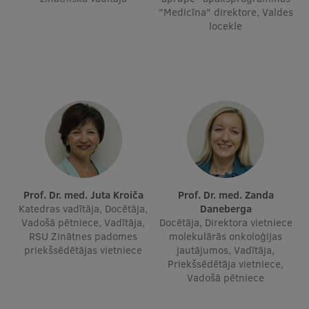
"Medicīna" direktore, Valdes
Ģerbonis
locekle
Projekti
Reitingi
Virtuālā tūre
Ilgtspējīga attīstība
Studiju un vides pieejamība
Dati par 2025. gadu
Prof. Dr. med. Juta Kroiča
Prof. Dr. med. Zanda
Suvenīri un grāmatas
Katedras vadītāja, Docētāja,
Daneberga
Vadošā pētniece, Vadītāja,
Docētāja, Direktora vietniece
RSU Zinātnes padomes
molekulārās onkoloģijas
priekšsēdētājas vietniece
jautājumos, Vadītāja,
Mūžizglītība
Priekšsēdētāja vietniece,
Vadošā pētniece