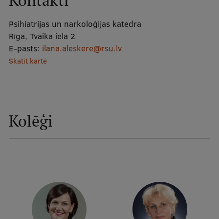
Kontakti
Mobile
Psihiatrijas un narkoloģijas katedra
galvenā
Studiju iespējas
Rīga, Tvaika iela 2
izvēlne
E-pasts:
ilana.aleskere@rsu.lv
Skatīt kartē
Pamatstudiju programmas
Maģistra studiju programmas
Doktorantūra
Kolēģi
Rezidentūra
Uzņemšana
Praktiska informācija
Par RSU