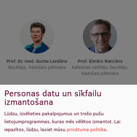
Ētikas un līdztiesības mācības
Atvērtā universitāte
Sagatavošanas kursi
Profesionālās pilnveides kursi
ESF kvalifikācijas celšanas kursi
Prof. Dr. med. Gunta Lazdāne
Prof. Elmārs Rancāns
Pedagoģiskās izaugsmes centrs
Docētāja, Vadošais pētnieks
Katedras vadītājs, Docētājs,
Vadošais pētnieks
Kvalifikācijas atbilstības pārbaude
Personas datu un sīkfailu
izmantošana
Pētniecība
Lūdzu, izvēlieties pakalpojumus un trešo pušu
lietojumprogrammas, kuras mēs vēlētos izmantot.
Lai
Zinātniskie institūti un laboratorijas
iepazītos, lūdzu, lasiet mūsu
privātuma politika
.