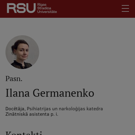
Pārlekt
uz
galveno
saturu
English
.
Latviski
Mobile
Meklēt
Skolēniem
augšējā
Studentiem
izvēlne
Absolventiem
Pasn.
Darbiniekiem
Ilana Germanenko
Darba devējiem
Bibliotēka
Docētāja,
Psihiatrijas un narkoloģijas katedra
Zinātniskā asistenta p. i.
Kontakti
Vakances