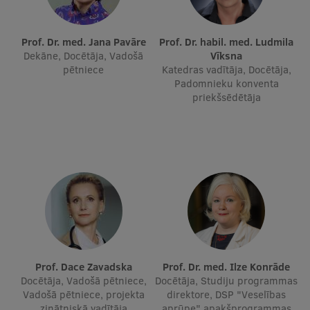
Studentu dzīve
Prof. Dr. med. Jana Pavāre
Prof. Dr. habil. med. Ludmila
Dekāne, Docētāja, Vadošā
Vīksna
Studiju norises vietas
pētniece
Katedras vadītāja, Docētāja,
Padomnieku konventa
Fakultātes
priekšsēdētāja
Mūsu cilvēki
Stratēģija
Struktūra
Vēsture un tradīcijas
Identitāte
RSU fonds
Prof. Dace Zavadska
Prof. Dr. med. Ilze Konrāde
Aula
Docētāja, Vadošā pētniece,
Docētāja, Studiju programmas
Vadošā pētniece, projekta
direktore, DSP "Veselības
Muzeji un ekspozīcijas
zinātniskā vadītāja
aprūpe" apakšprogrammas