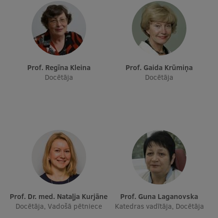
Starptautiskā sadarbība
Mobilitātes programmas
Prof. Regīna Kleina
Prof. Gaida Krūmiņa
Starptautiskie projekti
Docētāja
Docētāja
Starptautiskie sadarbības partneri
EURAXESS RSU kontaktpunkts
EATRIS koordinators Latvijā
Prof. Dr. med. Nataļja Kurjāne
Prof. Guna Laganovska
Docētāja, Vadošā pētniece
Katedras vadītāja, Docētāja