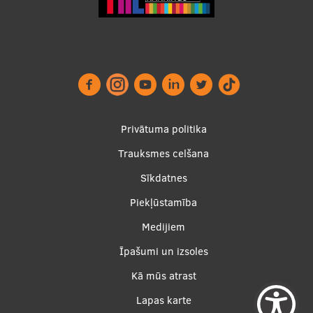
Footer
Privātuma politika
menu
Trauksmes celšana
Sīkdatnes
Piekļūstamība
Apakšējā
Medijiem
izvēlne2
Īpašumi un izsoles
Kā mūs atrast
Lapas karte