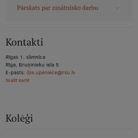
Mobile
Pārskats par zinātnisko darbu
galvenā
Studiju iespējas
izvēlne
Kontakti
Pamatstudiju programmas
Maģistra studiju programmas
Rīgas 1. slimnīca
Rīga, Bruņinieku iela 5
Doktorantūra
E-pasts:
ilze.upeniece@rsu.lv
Rezidentūra
Skatīt kartē
Uzņemšana
Praktiska informācija
Kolēģi
Par RSU