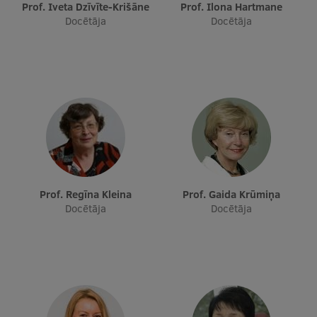
Prof. Iveta Dzīvīte-Krišāne
Prof. Ilona Hartmane
Starptautiskā sadarbība
Docētāja
Docētāja
Mobilitātes programmas
Starptautiskie projekti
Starptautiskie sadarbības partneri
EURAXESS RSU kontaktpunkts
EATRIS koordinators Latvijā
Prof. Regīna Kleina
Prof. Gaida Krūmiņa
Docētāja
Docētāja