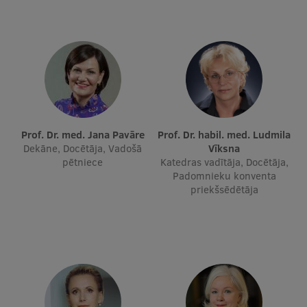
Studentu dzīve
Studiju norises vietas
Fakultātes
Mūsu cilvēki
Prof. Dr. med. Jana Pavāre
Prof. Dr. habil. med. Ludmila
Stratēģija
Dekāne, Docētāja, Vadošā
Vīksna
pētniece
Katedras vadītāja, Docētāja,
Struktūra
Padomnieku konventa
priekšsēdētāja
Vēsture un tradīcijas
Identitāte
RSU fonds
Aula
Muzeji un ekspozīcijas