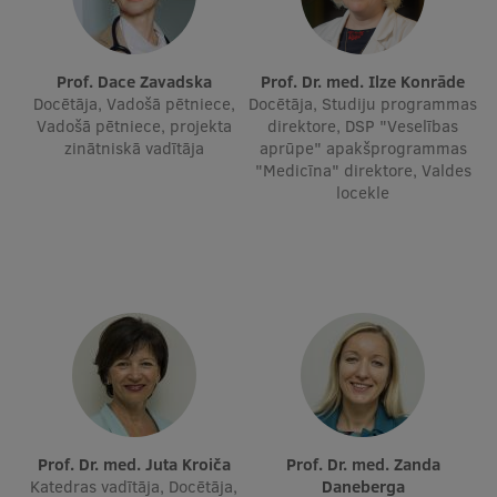
Ģerbonis
Projekti
Prof. Dace Zavadska
Prof. Dr. med. Ilze Konrāde
Docētāja, Vadošā pētniece,
Docētāja, Studiju programmas
Reitingi
Vadošā pētniece, projekta
direktore, DSP "Veselības
zinātniskā vadītāja
aprūpe" apakšprogrammas
Virtuālā tūre
"Medicīna" direktore, Valdes
locekle
Ilgtspējīga attīstība
Studiju un vides pieejamība
Dati par 2025. gadu
Suvenīri un grāmatas
Mūžizglītība
Prof. Dr. med. Juta Kroiča
Prof. Dr. med. Zanda
Katedras vadītāja, Docētāja,
Daneberga