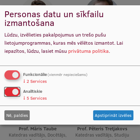
Pētniecības datu pārvaldība
Personas datu un sīkfailu
RSU zinātnes portāls
izmantošana
Zinātnes ietekme
Lūdzu, izvēlieties pakalpojumus un trešo pušu
Pētniecības platformas
Prof. Dr. med. Gunta Lazdāne
Prof. Elmārs Rancāns
lietojumprogrammas, kuras mēs vēlētos izmantot.
Lai
Docētāja, Vadošais pētnieks
Katedras vadītājs, Docētājs,
iepazītos, lūdzu, lasiet mūsu
privātuma politika
.
Doktorantūras skola
Vadošais pētnieks
Pētniecības pakalpojumi
Funkcionālie
(vienmēr nepieciešams)
Pētniecības projekti
↓
2
Services
Zinātnieku brokastis
Analītiskie
↓
5
Services
Vertikāli integrētie projekti
Zinātniskās konferences
Nē, paldies
Apstiprināt izvēles
Inovāciju centrs
Prof. Māris Taube
Prof. Pēteris Tretjakovs
Katedras vadītājs, Docētājs,
Katedras vadītājs, Studiju