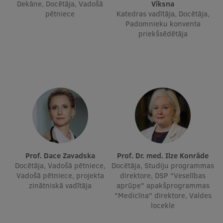
Dekāne, Docētāja, Vadošā
Vīksna
Ģerbonis
pētniece
Katedras vadītāja, Docētāja,
Padomnieku konventa
Projekti
priekšsēdētāja
Reitingi
Virtuālā tūre
Ilgtspējīga attīstība
Studiju un vides pieejamība
Dati par 2025. gadu
Suvenīri un grāmatas
Prof. Dace Zavadska
Prof. Dr. med. Ilze Konrāde
Docētāja, Vadošā pētniece,
Docētāja, Studiju programmas
Vadošā pētniece, projekta
direktore, DSP "Veselības
zinātniskā vadītāja
aprūpe" apakšprogrammas
Mūžizglītība
"Medicīna" direktore, Valdes
locekle