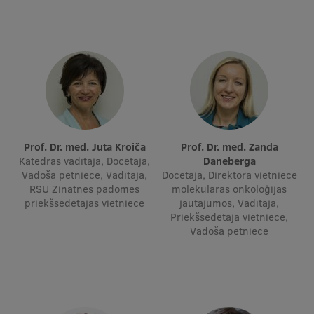
Ētikas un līdztiesības mācības
Atvērtā universitāte
Sagatavošanas kursi
Profesionālās pilnveides kursi
ESF kvalifikācijas celšanas kursi
Prof. Dr. med. Juta Kroiča
Prof. Dr. med. Zanda
Pedagoģiskās izaugsmes centrs
Katedras vadītāja, Docētāja,
Daneberga
Vadošā pētniece, Vadītāja,
Docētāja, Direktora vietniece
Kvalifikācijas atbilstības pārbaude
RSU Zinātnes padomes
molekulārās onkoloģijas
priekšsēdētājas vietniece
jautājumos, Vadītāja,
Priekšsēdētāja vietniece,
Vadošā pētniece
Pētniecība
Zinātniskie institūti un laboratorijas