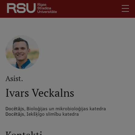
Pārlekt
uz
galveno
saturu
English
.
Latviski
Mobile
Meklēt
Skolēniem
augšējā
Studentiem
izvēlne
Absolventiem
Asist.
Darbiniekiem
Ivars Veckalns
Darba devējiem
Bibliotēka
Docētājs,
Bioloģijas un mikrobioloģijas katedra
Docētājs,
Iekšķīgo slimību katedra
Kontakti
Vakances