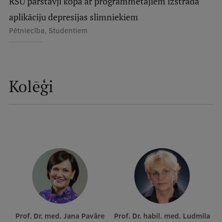
RSU pārstāvji kopā ar programmētājiem izstrādā
aplikāciju depresijas slimniekiem
Studentu dzīve
Pētniecība, Studentiem
Studiju norises vietas
Fakultātes
Kolēģi
Mūsu cilvēki
Stratēģija
Struktūra
Vēsture un tradīcijas
Identitāte
RSU fonds
Aula
Prof. Dr. med. Jana Pavāre
Prof. Dr. habil. med. Ludmila
Muzeji un ekspozīcijas