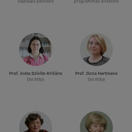
Vadošais pētnieks
programmas direktors
Starptautiskā sadarbība
Mobilitātes programmas
Starptautiskie projekti
Starptautiskie sadarbības partneri
EURAXESS RSU kontaktpunkts
Prof. Iveta Dzīvīte-Krišāne
Prof. Ilona Hartmane
Docētāja
Docētāja
EATRIS koordinators Latvijā