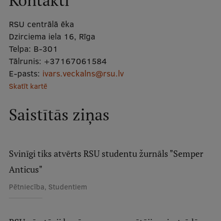
Kontakti
Mobile
RSU centrālā ēka
galvenā
Studiju iespējas
Dzirciema iela 16, Rīga
izvēlne
Telpa:
B-301
Tālrunis:
+37167061584
Pamatstudiju programmas
E-pasts:
ivars.veckalns@rsu.lv
Maģistra studiju programmas
Skatīt kartē
Doktorantūra
Saistītās ziņas
Rezidentūra
Uzņemšana
Svinīgi tiks atvērts RSU studentu žurnāls "Semper
Praktiska informācija
Anticus"
Pētniecība, Studentiem
Par RSU