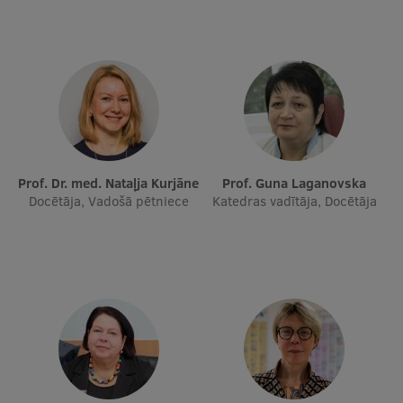
Starptautiskā sadarbība
Mobilitātes programmas
Starptautiskie projekti
Starptautiskie sadarbības partneri
Prof. Dr. med. Nataļja Kurjāne
Prof. Guna Laganovska
Docētāja, Vadošā pētniece
Katedras vadītāja, Docētāja
EURAXESS RSU kontaktpunkts
EATRIS koordinators Latvijā