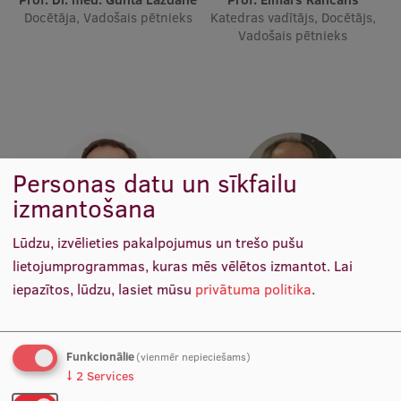
Ētikas un līdztiesības mācības
Docētāja, Vadošais pētnieks
Katedras vadītājs, Docētājs,
Vadošais pētnieks
Atvērtā universitāte
Sagatavošanas kursi
Profesionālās pilnveides kursi
ESF kvalifikācijas celšanas kursi
Personas datu un sīkfailu
Pedagoģiskās izaugsmes centrs
izmantošana
Kvalifikācijas atbilstības pārbaude
Lūdzu, izvēlieties pakalpojumus un trešo pušu
Prof. Māris Taube
Prof. Pēteris Tretjakovs
lietojumprogrammas, kuras mēs vēlētos izmantot.
Lai
Katedras vadītājs, Docētājs,
Katedras vadītājs, Studiju
iepazītos, lūdzu, lasiet mūsu
privātuma politika
.
Vadošais pētnieks
programmas direktors
Pētniecība
Funkcionālie
(vienmēr nepieciešams)
Zinātniskie institūti un laboratorijas
↓
2
Services