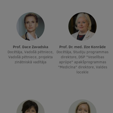
Studentu dzīve
Studiju norises vietas
Fakultātes
Mūsu cilvēki
Prof. Dace Zavadska
Prof. Dr. med. Ilze Konrāde
Stratēģija
Docētāja, Vadošā pētniece,
Docētāja, Studiju programmas
Vadošā pētniece, projekta
direktore, DSP "Veselības
Struktūra
zinātniskā vadītāja
aprūpe" apakšprogrammas
"Medicīna" direktore, Valdes
Vēsture un tradīcijas
locekle
Identitāte
RSU fonds
Aula
Muzeji un ekspozīcijas