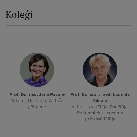
Mobile
Kolēģi
galvenā
Studiju iespējas
izvēlne
Pamatstudiju programmas
Maģistra studiju programmas
Doktorantūra
Rezidentūra
Uzņemšana
Prof. Dr. med. Jana Pavāre
Prof. Dr. habil. med. Ludmila
Dekāne, Docētāja, Vadošā
Vīksna
Praktiska informācija
pētniece
Katedras vadītāja, Docētāja,
Padomnieku konventa
priekšsēdētāja
Par RSU