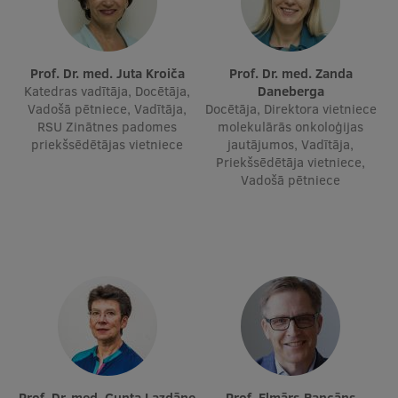
Ģerbonis
Projekti
Prof. Dr. med. Juta Kroiča
Prof. Dr. med. Zanda
Katedras vadītāja, Docētāja,
Daneberga
Reitingi
Vadošā pētniece, Vadītāja,
Docētāja, Direktora vietniece
RSU Zinātnes padomes
molekulārās onkoloģijas
Virtuālā tūre
priekšsēdētājas vietniece
jautājumos, Vadītāja,
Priekšsēdētāja vietniece,
Ilgtspējīga attīstība
Vadošā pētniece
Studiju un vides pieejamība
Dati par 2025. gadu
Suvenīri un grāmatas
Mūžizglītība
Prof. Dr. med. Gunta Lazdāne
Prof. Elmārs Rancāns