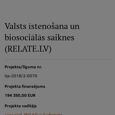
Studiju iespējas
Mobile
Valsts īstenošana un
galvenā
izvēlne
biosociālās saiknes
Pamatstudiju programmas
Maģistra studiju programmas
(RELATE.LV)
Doktorantūra
Rezidentūra
Projekta/līguma nr.
Uzņemšana
lzp-2018/2-0070
Praktiska informācija
Projekta finansējums
194 350,00 EUR
Par RSU
Projekta vadītājs
asoc.prof. PhD Klāvs Sedlenieks