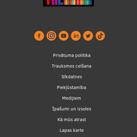
Privātuma politika
Trauksmes celšana
Footer
Sīkdatnes
menu
Piekļūstamība
Medijiem
Īpašumi un izsoles
Apakšējā
Kā mūs atrast
izvēlne2
Lapas karte