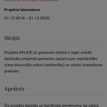
Projekta īstenošana
Studentu dzīve
01.12.2018. - 01.12.2020.
Studiju norises vietas
Fakultātes
Mērķis
Mūsu cilvēki
Stratēģija
Projekta RELATE.LV galvenais mērķis ir iegūt unikāli
Struktūra
detalizētu empīriski pamatotu izpratni par mijiedarbību
starp biosociālo saikni (radniecību) un valsts īstenošanas
Vēsture un tradīcijas
praksēm.
Identitāte
RSU fonds
Apraksts
Aula
Muzeji un ekspozīcijas
Šis projekts balstās uz teorētiska pieņēmuma, ka valsts