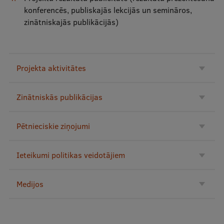
Pētniecības datu pārvaldība
konferencēs, publiskajās lekcijās un semināros,
zinātniskajās publikācijās)
RSU zinātnes portāls
Zinātnes ietekme
Pētniecības platformas
Projekta aktivitātes
Doktorantūras skola
Zinātniskās publikācijas
Pētniecības pakalpojumi
Pētniecības projekti
Pētnieciskie ziņojumi
Zinātnieku brokastis
Ieteikumi politikas veidotājiem
Vertikāli integrētie projekti
Zinātniskās konferences
Medijos
Inovāciju centrs