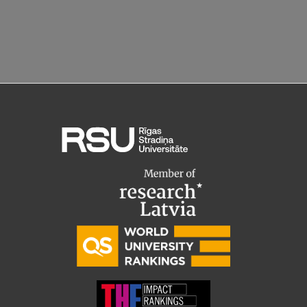
Starptautiskā sadarbība
Mobilitātes programmas
Starptautiskie projekti
Starptautiskie sadarbības partneri
EURAXESS RSU kontaktpunkts
EATRIS koordinators Latvijā