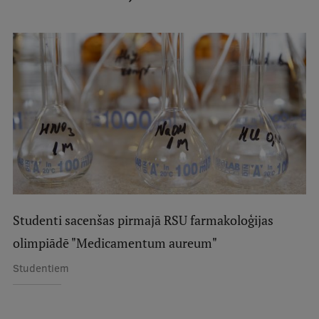
Mobile
galvenā
Studiju iespējas
izvēlne
Pamatstudiju programmas
Maģistra studiju programmas
Doktorantūra
Rezidentūra
Uzņemšana
Studenti sacenšas pirmajā RSU farmakoloģijas
Praktiska informācija
olimpiādē "Medicamentum aureum"
Studentiem
Par RSU