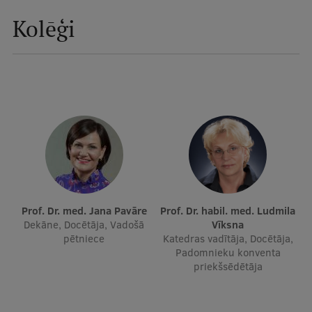
Kolēģi
Studentu dzīve
Studiju norises vietas
Fakultātes
Mūsu cilvēki
Stratēģija
Struktūra
Vēsture un tradīcijas
Prof. Dr. med. Jana Pavāre
Prof. Dr. habil. med. Ludmila
Identitāte
Dekāne, Docētāja, Vadošā
Vīksna
pētniece
Katedras vadītāja, Docētāja,
RSU fonds
Padomnieku konventa
priekšsēdētāja
Aula
Muzeji un ekspozīcijas