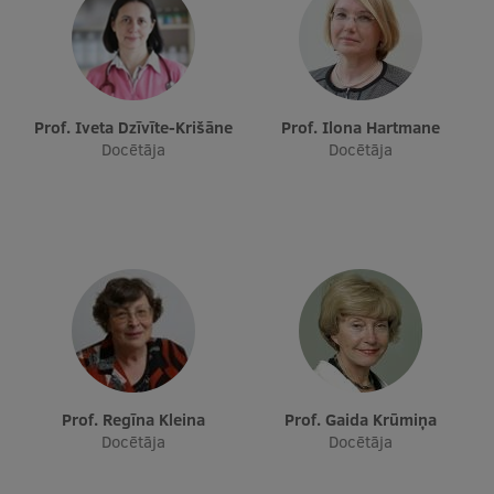
Starptautiskā sadarbība
Mobilitātes programmas
Prof. Iveta Dzīvīte-Krišāne
Prof. Ilona Hartmane
Docētāja
Docētāja
Starptautiskie projekti
Starptautiskie sadarbības partneri
EURAXESS RSU kontaktpunkts
EATRIS koordinators Latvijā
Prof. Regīna Kleina
Prof. Gaida Krūmiņa
Docētāja
Docētāja