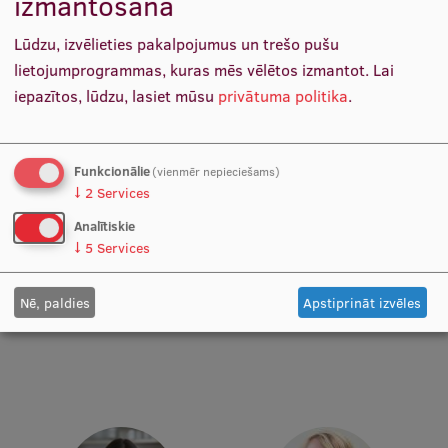
izmantošana
Pētniecības datu pārvaldība
Docētāja, Vadošais pētnieks
Katedras vadītājs, Docētājs,
Vadošais pētnieks
Lūdzu, izvēlieties pakalpojumus un trešo pušu
RSU zinātnes portāls
lietojumprogrammas, kuras mēs vēlētos izmantot.
Lai
Zinātnes ietekme
iepazītos, lūdzu, lasiet mūsu
privātuma politika
.
Pētniecības platformas
Doktorantūras skola
Funkcionālie
(vienmēr nepieciešams)
↓
2
Services
Pētniecības pakalpojumi
Analītiskie
Pētniecības projekti
↓
5
Services
Prof. Māris Taube
Prof. Pēteris Tretjakovs
Zinātnieku brokastis
Katedras vadītājs, Docētājs,
Katedras vadītājs, Studiju
Nē, paldies
Apstiprināt izvēles
Vadošais pētnieks
programmas direktors
Vertikāli integrētie projekti
Zinātniskās konferences
Inovāciju centrs