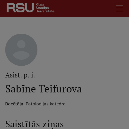
Pārlekt
uz
galveno
saturu
English
.
Latviski
Mobile
Meklēt
Skolēniem
augšējā
Studentiem
izvēlne
Absolventiem
Asist. p. i.
Darbiniekiem
Sabīne Teifurova
Darba devējiem
Bibliotēka
Docētāja,
Patoloģijas katedra
Kontakti
Vakances
Saistītās ziņas