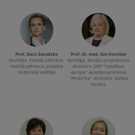
Ģerbonis
Projekti
Reitingi
Virtuālā tūre
Prof. Dace Zavadska
Prof. Dr. med. Ilze Konrāde
Ilgtspējīga attīstība
Docētāja, Vadošā pētniece,
Docētāja, Studiju programmas
Vadošā pētniece, projekta
direktore, DSP "Veselības
Studiju un vides pieejamība
zinātniskā vadītāja
aprūpe" apakšprogrammas
"Medicīna" direktore, Valdes
Dati par 2025. gadu
locekle
Suvenīri un grāmatas
Mūžizglītība