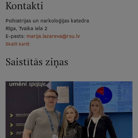
Kontakti
Mobile
galvenā
Studiju iespējas
Psihiatrijas un narkoloģijas katedra
izvēlne
Rīga, Tvaika iela 2
E-pasts:
marija.lazareva@rsu.lv
Pamatstudiju programmas
Skatīt kartē
Maģistra studiju programmas
Saistītās ziņas
Doktorantūra
Rezidentūra
Uzņemšana
Praktiska informācija
Par RSU