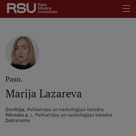
Pārlekt
uz
galveno
saturu
English
.
Latviski
Mobile
Meklēt
Skolēniem
augšējā
Studentiem
izvēlne
Absolventiem
Pasn.
Darbiniekiem
Marija Lazareva
Darba devējiem
Bibliotēka
Docētāja,
Psihiatrijas un narkoloģijas katedra
Pētnieka p. i.,
Psihiatrijas un narkoloģijas katedra
Kontakti
Doktorante
Vakances