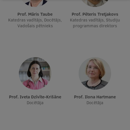
Starptautiskā sadarbība
Prof. Māris Taube
Prof. Pēteris Tretjakovs
Katedras vadītājs, Docētājs,
Katedras vadītājs, Studiju
Vadošais pētnieks
programmas direktors
Mobilitātes programmas
Starptautiskie projekti
Starptautiskie sadarbības partneri
EURAXESS RSU kontaktpunkts
EATRIS koordinators Latvijā
Prof. Iveta Dzīvīte-Krišāne
Prof. Ilona Hartmane
Docētāja
Docētāja