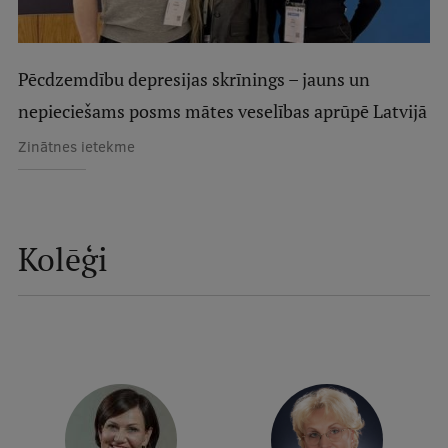
Studentu dzīve
Pēcdzemdību depresijas skrīnings – jauns un
Studiju norises vietas
nepieciešams posms mātes veselības aprūpē Latvijā
Fakultātes
Zinātnes ietekme
Mūsu cilvēki
Stratēģija
Struktūra
Kolēģi
Vēsture un tradīcijas
Identitāte
RSU fonds
Aula
Muzeji un ekspozīcijas