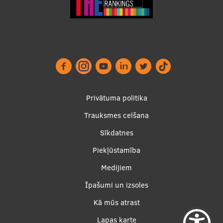
Footer
Privātuma politika
menu
Trauksmes celšana
Sīkdatnes
Piekļūstamība
Apakšējā
Medijiem
izvēlne2
Īpašumi un izsoles
Kā mūs atrast
Lapas karte