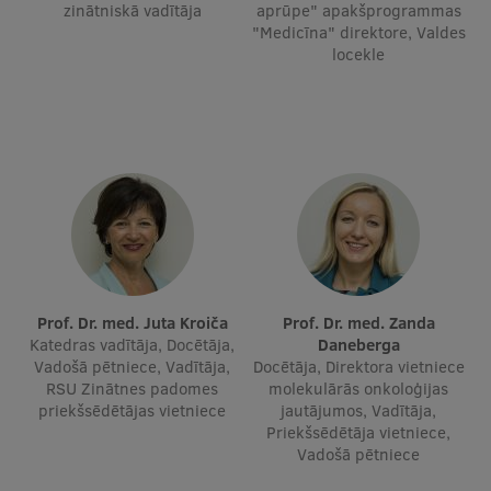
zinātniskā vadītāja
aprūpe" apakšprogrammas
Ētikas un līdztiesības mācības
"Medicīna" direktore, Valdes
locekle
Atvērtā universitāte
Sagatavošanas kursi
Profesionālās pilnveides kursi
ESF kvalifikācijas celšanas kursi
Pedagoģiskās izaugsmes centrs
Kvalifikācijas atbilstības pārbaude
Prof. Dr. med. Juta Kroiča
Prof. Dr. med. Zanda
Katedras vadītāja, Docētāja,
Daneberga
Pētniecība
Vadošā pētniece, Vadītāja,
Docētāja, Direktora vietniece
RSU Zinātnes padomes
molekulārās onkoloģijas
priekšsēdētājas vietniece
jautājumos, Vadītāja,
Priekšsēdētāja vietniece,
Vadošā pētniece
Zinātniskie institūti un laboratorijas