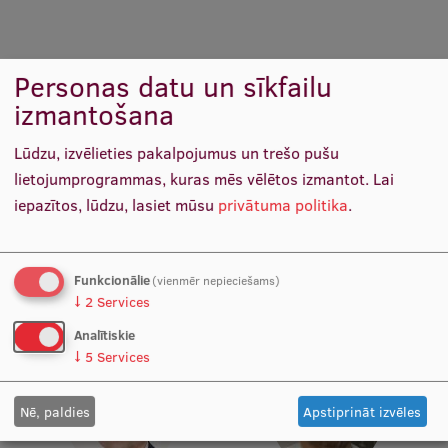
Pētniecības datu pārvaldība
RSU zinātnes portāls
Personas datu un sīkfailu
Zinātnes ietekme
izmantošana
Pētniecības platformas
Lūdzu, izvēlieties pakalpojumus un trešo pušu
Doktorantūras skola
lietojumprogrammas, kuras mēs vēlētos izmantot.
Lai
Pētniecības pakalpojumi
iepazītos, lūdzu, lasiet mūsu
privātuma politika
.
Prof. Dr. med. Gunta Lazdāne
Prof. Elmārs Rancāns
Docētāja, Vadošais pētnieks
Katedras vadītājs, Docētājs,
Pētniecības projekti
Vadošais pētnieks
Zinātnieku brokastis
Funkcionālie
(vienmēr nepieciešams)
↓
2
Services
Vertikāli integrētie projekti
Analītiskie
↓
5
Services
Zinātniskās konferences
Inovāciju centrs
Nē, paldies
Apstiprināt izvēles