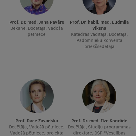
Ģerbonis
Projekti
Prof. Dr. med. Jana Pavāre
Prof. Dr. habil. med. Ludmila
Dekāne, Docētāja, Vadošā
Vīksna
Reitingi
pētniece
Katedras vadītāja, Docētāja,
Padomnieku konventa
Virtuālā tūre
priekšsēdētāja
Ilgtspējīga attīstība
Studiju un vides pieejamība
Dati par 2025. gadu
Suvenīri un grāmatas
Mūžizglītība
Prof. Dace Zavadska
Prof. Dr. med. Ilze Konrāde
Docētāja, Vadošā pētniece,
Docētāja, Studiju programmas
Vadošā pētniece, projekta
direktore, DSP "Veselības