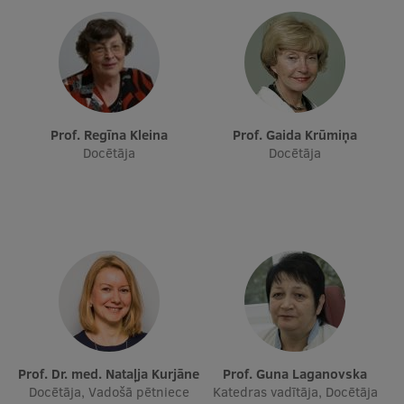
Starptautiskā sadarbība
Mobilitātes programmas
Prof. Regīna Kleina
Prof. Gaida Krūmiņa
Starptautiskie projekti
Docētāja
Docētāja
Starptautiskie sadarbības partneri
EURAXESS RSU kontaktpunkts
EATRIS koordinators Latvijā
Prof. Dr. med. Nataļja Kurjāne
Prof. Guna Laganovska
Docētāja, Vadošā pētniece
Katedras vadītāja, Docētāja