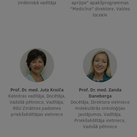
zinātniskā vadītāja
aprūpe" apakšprogrammas
Ģerbonis
"Medicīna" direktore, Valdes
locekle
Projekti
Reitingi
Virtuālā tūre
Ilgtspējīga attīstība
Studiju un vides pieejamība
Dati par 2025. gadu
Prof. Dr. med. Juta Kroiča
Prof. Dr. med. Zanda
Suvenīri un grāmatas
Katedras vadītāja, Docētāja,
Daneberga
Vadošā pētniece, Vadītāja,
Docētāja, Direktora vietniece
RSU Zinātnes padomes
molekulārās onkoloģijas
priekšsēdētājas vietniece
jautājumos, Vadītāja,
Mūžizglītība
Priekšsēdētāja vietniece,
Vadošā pētniece