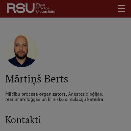
Pārlekt
uz
galveno
saturu
English
.
Latviski
Mobile
Meklēt
Skolēniem
augšējā
Studentiem
izvēlne
Absolventiem
Mārtiņš Berts
Darbiniekiem
Darba devējiem
Mācību procesa organizators,
Anestezioloģijas,
reanimatoloģijas un klīnisko simulāciju katedra
Bibliotēka
Kontakti
Kontakti
Vakances