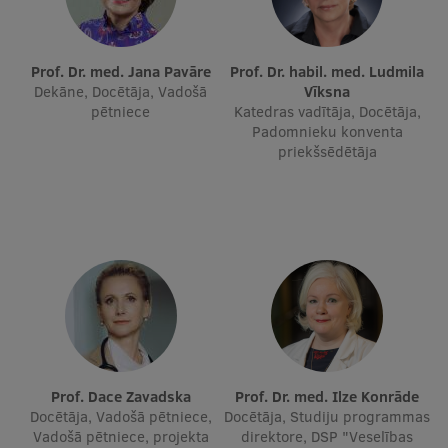
Studentu dzīve
Prof. Dr. med. Jana Pavāre
Prof. Dr. habil. med. Ludmila
Studiju norises vietas
Dekāne, Docētāja, Vadošā
Vīksna
pētniece
Katedras vadītāja, Docētāja,
Fakultātes
Padomnieku konventa
priekšsēdētāja
Mūsu cilvēki
Stratēģija
Struktūra
Vēsture un tradīcijas
Identitāte
RSU fonds
Prof. Dace Zavadska
Prof. Dr. med. Ilze Konrāde
Aula
Docētāja, Vadošā pētniece,
Docētāja, Studiju programmas
Vadošā pētniece, projekta
direktore, DSP "Veselības
Muzeji un ekspozīcijas