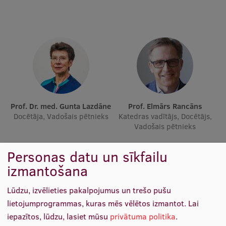
Ētikas un līdztiesības mācības
Atvērtā universitāte
Sagatavošanas kursi
Profesionālās pilnveides kursi
ESF kvalifikācijas celšanas kursi
Prof. Dr. med. Gunta Lazdāne
Prof. Elmārs Rancāns
Pedagoģiskās izaugsmes centrs
Docētāja, Vadošais pētnieks
Katedras vadītājs, Docētājs,
Vadošais pētnieks
Kvalifikācijas atbilstības pārbaude
Personas datu un sīkfailu
izmantošana
Pētniecība
Lūdzu, izvēlieties pakalpojumus un trešo pušu
lietojumprogrammas, kuras mēs vēlētos izmantot.
Lai
Zinātniskie institūti un laboratorijas
iepazītos, lūdzu, lasiet mūsu
privātuma politika
.