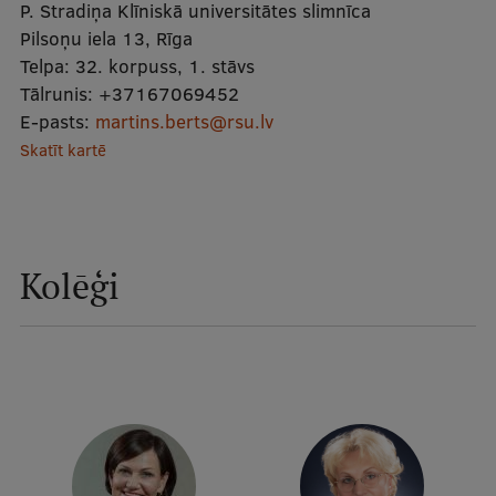
P. Stradiņa Klīniskā universitātes slimnīca
Mobile
Pilsoņu iela 13, Rīga
galvenā
Studiju iespējas
Telpa:
32. korpuss, 1. stāvs
izvēlne
Tālrunis:
+37167069452
E-pasts:
martins.berts@rsu.lv
Skatīt kartē
Pamatstudiju programmas
Maģistra studiju programmas
Doktorantūra
Kolēģi
Rezidentūra
Uzņemšana
Praktiska informācija
Par RSU