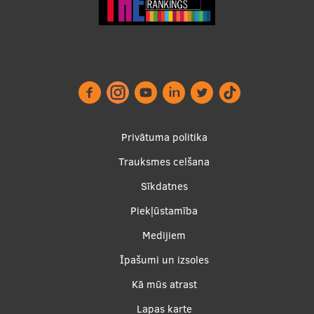
Footer
Privātuma politika
menu
Trauksmes celšana
Sīkdatnes
Piekļūstamība
Apakšējā
Medijiem
izvēlne2
Īpašumi un izsoles
Kā mūs atrast
Lapas karte