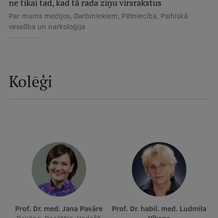
ne tikai tad, kad tā rada ziņu virsrakstus
Ētikas un līdztiesības mācības
Par mums medijos, Darbiniekiem, Pētniecība, Psihiskā
veselība un narkoloģija
Atvērtā universitāte
Sagatavošanas kursi
Profesionālās pilnveides kursi
Kolēģi
ESF kvalifikācijas celšanas kursi
Pedagoģiskās izaugsmes centrs
Kvalifikācijas atbilstības pārbaude
Pētniecība
Zinātniskie institūti un laboratorijas
Prof. Dr. med. Jana Pavāre
Prof. Dr. habil. med. Ludmila