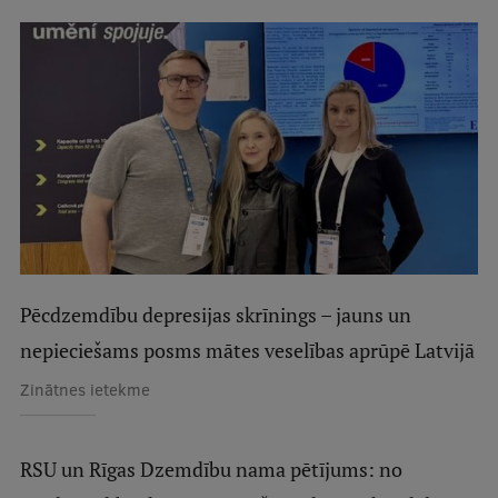
Studentu dzīve
Studiju norises vietas
Fakultātes
Mūsu cilvēki
Stratēģija
Struktūra
Vēsture un tradīcijas
Pēcdzemdību depresijas skrīnings – jauns un
nepieciešams posms mātes veselības aprūpē Latvijā
Identitāte
Zinātnes ietekme
RSU fonds
Aula
RSU un Rīgas Dzemdību nama pētījums: no
Muzeji un ekspozīcijas