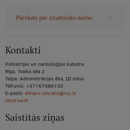
Mobile
galvenā
Studiju iespējas
Pārskats par zinātnisko darbu
izvēlne
Pamatstudiju programmas
Kontakti
Maģistra studiju programmas
Doktorantūra
Psihiatrijas un narkoloģijas katedra
Rīga, Tvaika iela 2
Rezidentūra
Telpa:
Administrācijas ēka, III stāvs
Uzņemšana
Tālrunis:
+37167080133
E-pasts:
elmars.rancans@rsu.lv
Praktiska informācija
Skatīt kartē
Saistītās ziņas
Par RSU