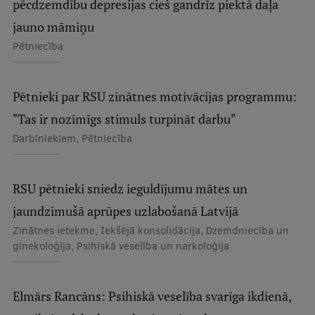
pēcdzemdību depresijas cieš gandrīz piektā daļa
Ģerbonis
jauno māmiņu
Pētniecība
Projekti
Reitingi
Pētnieki par RSU zinātnes motivācijas programmu:
Virtuālā tūre
"Tas ir nozīmīgs stimuls turpināt darbu"
Ilgtspējīga attīstība
Darbiniekiem, Pētniecība
Studiju un vides pieejamība
Dati par 2025. gadu
RSU pētnieki sniedz ieguldījumu mātes un
jaundzimušā aprūpes uzlabošanā Latvijā
Suvenīri un grāmatas
Zinātnes ietekme, Iekšējā konsolidācija, Dzemdniecība un
ginekoloģija, Psihiskā veselība un narkoloģija
Mūžizglītība
Elmārs Rancāns: Psihiskā veselība svarīga ikdienā,