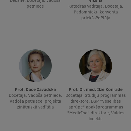
Dekāne, Docētāja, Vadošā
Vīksna
Pētniecības datu pārvaldība
pētniece
Katedras vadītāja, Docētāja,
Padomnieku konventa
RSU zinātnes portāls
priekšsēdētāja
Zinātnes ietekme
Pētniecības platformas
Doktorantūras skola
Pētniecības pakalpojumi
Pētniecības projekti
Zinātnieku brokastis
Prof. Dace Zavadska
Prof. Dr. med. Ilze Konrāde
Vertikāli integrētie projekti
Docētāja, Vadošā pētniece,
Docētāja, Studiju programmas
Vadošā pētniece, projekta
direktore, DSP "Veselības
Zinātniskās konferences
zinātniskā vadītāja
aprūpe" apakšprogrammas
"Medicīna" direktore, Valdes
Inovāciju centrs
locekle