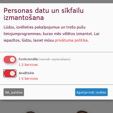
Starptautiskā sadarbība
Personas datu un sīkfailu
izmantošana
Lūdzu, izvēlieties pakalpojumus un trešo pušu
Mobilitātes programmas
lietojumprogrammas, kuras mēs vēlētos izmantot.
Lai
Starptautiskie projekti
iepazītos, lūdzu, lasiet mūsu
privātuma politika
.
Starptautiskie sadarbības partneri
Prof. Dr. med. Juta Kroiča
Prof. Dr. med. Zanda
Katedras vadītāja, Docētāja,
Daneberga
EURAXESS RSU kontaktpunkts
Funkcionālie
(vienmēr nepieciešams)
Vadošā pētniece, Vadītāja,
Docētāja, Direktora vietniece
↓
2
Services
RSU Zinātnes padomes
molekulārās onkoloģijas
EATRIS koordinators Latvijā
priekšsēdētājas vietniece
jautājumos, Vadītāja,
Analītiskie
Priekšsēdētāja vietniece,
↓
5
Services
Vadošā pētniece
Nē, paldies
Apstiprināt izvēles