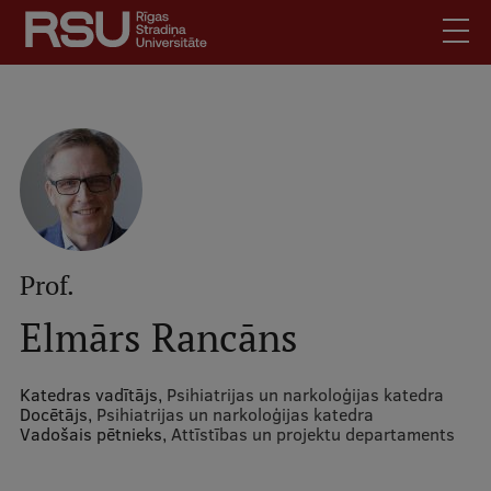
Pārlekt
uz
galveno
saturu
English
.
Latviski
Mobile
Meklēt
Skolēniem
augšējā
Studentiem
izvēlne
Absolventiem
Prof.
Darbiniekiem
Elmārs Rancāns
Darba devējiem
Bibliotēka
Katedras vadītājs,
Psihiatrijas un narkoloģijas katedra
Docētājs,
Psihiatrijas un narkoloģijas katedra
Kontakti
Vadošais pētnieks,
Attīstības un projektu departaments
Vakances