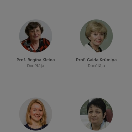
Starptautiskā sadarbība
Mobilitātes programmas
Starptautiskie projekti
Starptautiskie sadarbības partneri
Prof. Regīna Kleina
Prof. Gaida Krūmiņa
Docētāja
Docētāja
EURAXESS RSU kontaktpunkts
EATRIS koordinators Latvijā