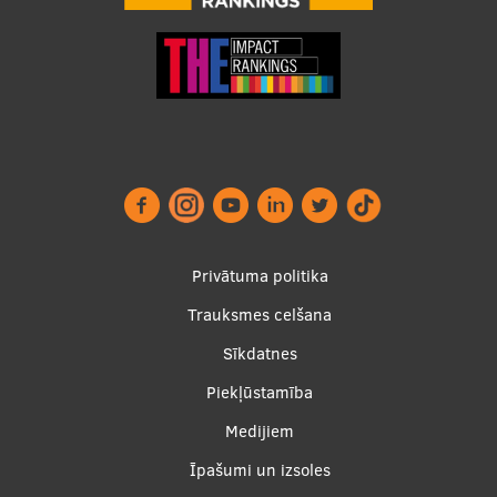
Footer
Privātuma politika
menu
Trauksmes celšana
Sīkdatnes
Piekļūstamība
Apakšējā
Medijiem
izvēlne2
Īpašumi un izsoles