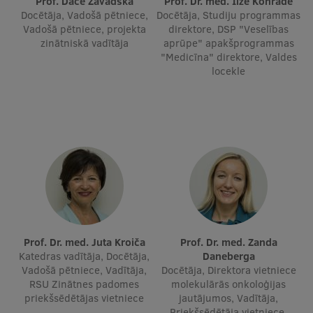
Prof. Dace Zavadska
Prof. Dr. med. Ilze Konrāde
Docētāja, Vadošā pētniece,
Docētāja, Studiju programmas
Ģerbonis
Vadošā pētniece, projekta
direktore, DSP "Veselības
zinātniskā vadītāja
aprūpe" apakšprogrammas
Projekti
"Medicīna" direktore, Valdes
locekle
Reitingi
Virtuālā tūre
Ilgtspējīga attīstība
Studiju un vides pieejamība
Dati par 2025. gadu
Suvenīri un grāmatas
Prof. Dr. med. Juta Kroiča
Prof. Dr. med. Zanda
Katedras vadītāja, Docētāja,
Daneberga
Mūžizglītība
Vadošā pētniece, Vadītāja,
Docētāja, Direktora vietniece
RSU Zinātnes padomes
molekulārās onkoloģijas
priekšsēdētājas vietniece
jautājumos, Vadītāja,
Priekšsēdētāja vietniece,