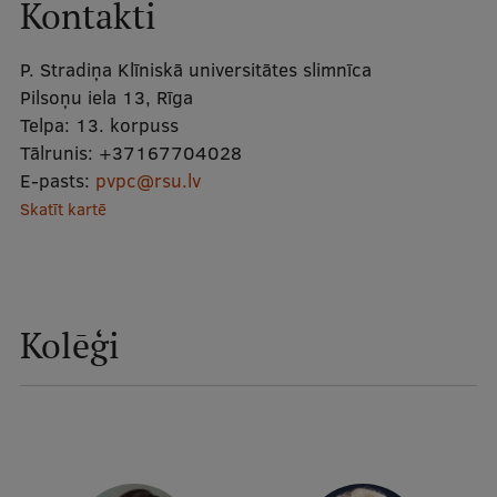
Kontakti
Mobile
galvenā
Studiju iespējas
P. Stradiņa Klīniskā universitātes slimnīca
izvēlne
Pilsoņu iela 13, Rīga
Telpa:
13. korpuss
Pamatstudiju programmas
Tālrunis:
+37167704028
E-pasts:
pvpc@rsu.lv
Maģistra studiju programmas
Skatīt kartē
Doktorantūra
Rezidentūra
Uzņemšana
Kolēģi
Praktiska informācija
Par RSU