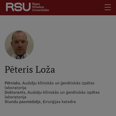
Pārlekt
uz
galveno
saturu
English
.
Latviski
Mobile
Meklēt
Skolēniem
augšējā
Studentiem
izvēlne
Absolventiem
Pēteris Loža
Darbiniekiem
Darba devējiem
Pētnieks,
Audzēju klīniskās un ģenētiskās izpētes
laboratorija
Bibliotēka
Doktorants,
Audzēju klīniskās un ģenētiskās izpētes
laboratorija
Kontakti
Stundu pasniedzējs,
Ķirurģijas katedra
Vakances