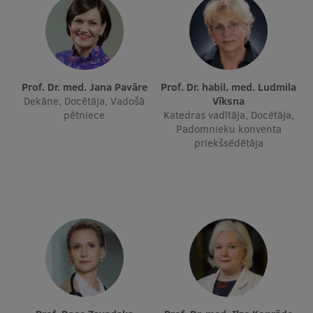
Studentu dzīve
Studiju norises vietas
Prof. Dr. med. Jana Pavāre
Fakultātes
Prof. Dr. habil. med. Ludmila
Dekāne, Docētāja, Vadošā
Vīksna
Mūsu cilvēki
pētniece
Katedras vadītāja, Docētāja,
Padomnieku konventa
Stratēģija
priekšsēdētāja
Struktūra
Vēsture un tradīcijas
Identitāte
RSU fonds
Aula
Muzeji un ekspozīcijas