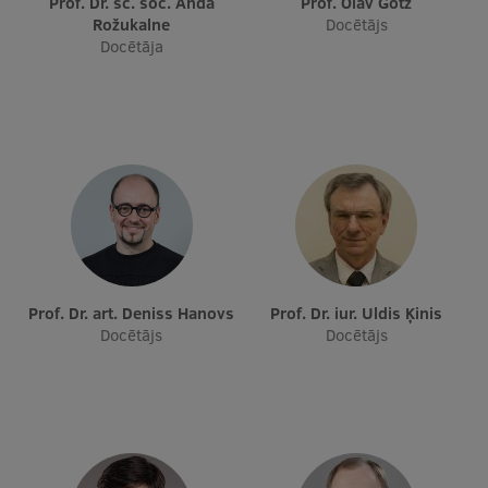
Prof. Dr. sc. soc. Anda
Prof. Olav Götz
Rožukalne
Docētājs
Ģerbonis
Docētāja
Projekti
Reitingi
Virtuālā tūre
Ilgtspējīga attīstība
Studiju un vides pieejamība
Dati par 2025. gadu
Prof. Dr. art. Deniss Hanovs
Prof. Dr. iur. Uldis Ķinis
Suvenīri un grāmatas
Docētājs
Docētājs
Mūžizglītība