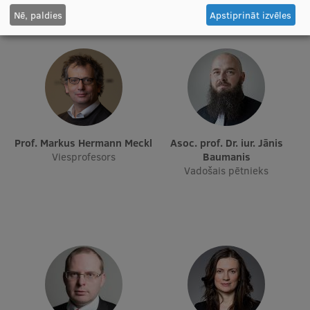
Pētniecības datu pārvaldība
Nē, paldies
Apstiprināt izvēles
RSU zinātnes portāls
Zinātnes ietekme
Pētniecības platformas
Doktorantūras skola
Pētniecības pakalpojumi
Prof. Markus Hermann Meckl
Asoc. prof. Dr. iur. Jānis
Viesprofesors
Baumanis
Pētniecības projekti
Vadošais pētnieks
Zinātnieku brokastis
Vertikāli integrētie projekti
Zinātniskās konferences
Inovāciju centrs