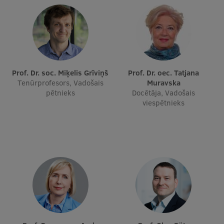
Studentu dzīve
Studiju norises vietas
Fakultātes
Prof. Dr. soc. Miķelis Grīviņš
Prof. Dr. oec. Tatjana
Mūsu cilvēki
Tenūrprofesors, Vadošais
Muravska
pētnieks
Docētāja, Vadošais
Stratēģija
viespētnieks
Struktūra
Vēsture un tradīcijas
Identitāte
RSU fonds
Aula
Muzeji un ekspozīcijas