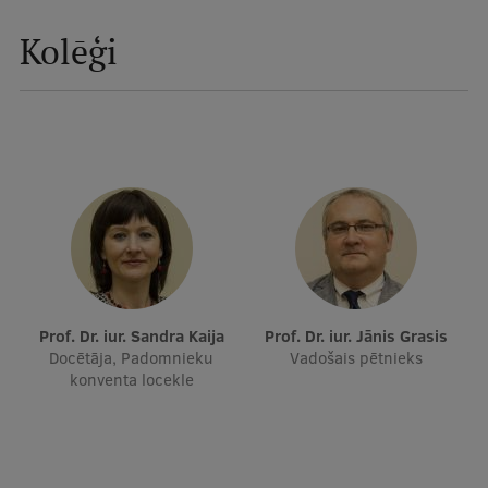
Mobile
Kolēģi
galvenā
Studiju iespējas
izvēlne
Pamatstudiju programmas
Maģistra studiju programmas
Doktorantūra
Rezidentūra
Uzņemšana
Prof. Dr. iur. Sandra Kaija
Prof. Dr. iur. Jānis Grasis
Docētāja, Padomnieku
Vadošais pētnieks
Praktiska informācija
konventa locekle
Par RSU