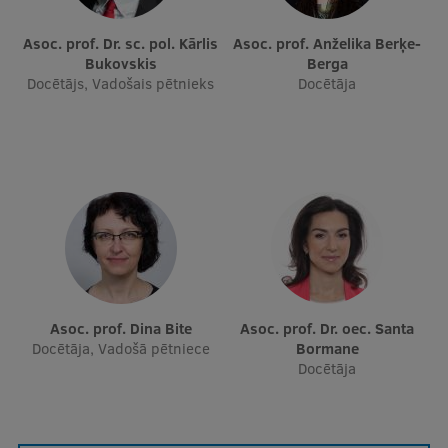
Starptautiskā sadarbība
Asoc. prof. Dr. sc. pol. Kārlis
Asoc. prof. Anželika Berķe-
Bukovskis
Berga
Docētājs, Vadošais pētnieks
Docētāja
Mobilitātes programmas
Starptautiskie projekti
Starptautiskie sadarbības partneri
EURAXESS RSU kontaktpunkts
EATRIS koordinators Latvijā
Asoc. prof. Dina Bite
Asoc. prof. Dr. oec. Santa
Docētāja, Vadošā pētniece
Bormane
Docētāja