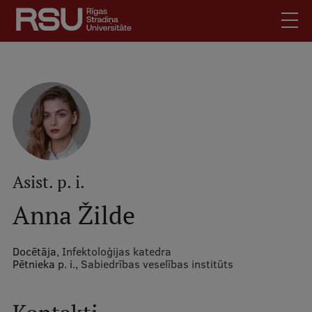
Pārlekt
uz
galveno
saturu
English
.
Latviski
Mobile
Meklēt
Skolēniem
augšējā
Studentiem
izvēlne
Absolventiem
Asist. p. i.
Darbiniekiem
Anna Žilde
Darba devējiem
Bibliotēka
Docētāja,
Infektoloģijas katedra
Pētnieka p. i.,
Sabiedrības veselības institūts
Kontakti
Vakances