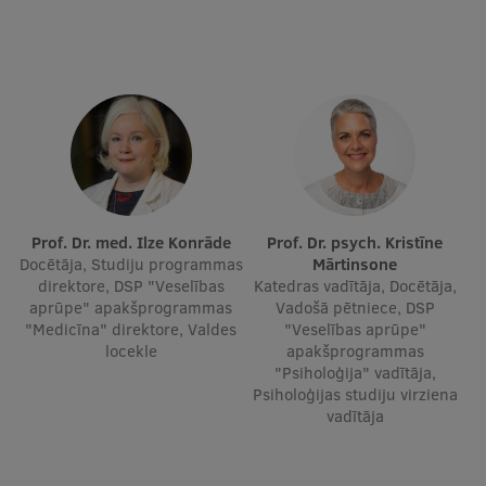
Ģerbonis
Projekti
Reitingi
Virtuālā tūre
Ilgtspējīga attīstība
Prof. Dr. med. Ilze Konrāde
Studiju un vides pieejamība
Prof. Dr. psych. Kristīne
Docētāja, Studiju programmas
Mārtinsone
Dati par 2025. gadu
direktore, DSP "Veselības
Katedras vadītāja, Docētāja,
aprūpe" apakšprogrammas
Vadošā pētniece, DSP
Suvenīri un grāmatas
"Medicīna" direktore, Valdes
"Veselības aprūpe"
locekle
apakšprogrammas
"Psiholoģija" vadītāja,
Psiholoģijas studiju virziena
Mūžizglītība
vadītāja