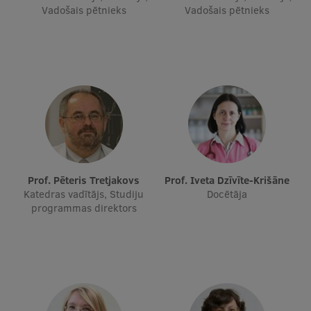
Vadošais pētnieks
Vadošais pētnieks
Starptautiskā sadarbība
Mobilitātes programmas
Starptautiskie projekti
Starptautiskie sadarbības partneri
EURAXESS RSU kontaktpunkts
Prof. Pēteris Tretjakovs
Prof. Iveta Dzīvīte-Krišāne
EATRIS koordinators Latvijā
Katedras vadītājs, Studiju
Docētāja
programmas direktors