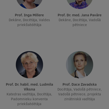
Studentu dzīve
Prof. Inga Millere
Prof. Dr. med. Jana Pavāre
Dekāne, Docētāja, Valdes
Dekāne, Docētāja, Vadošā
Studiju norises vietas
priekšsēdētāja
pētniece
Fakultātes
Mūsu cilvēki
Stratēģija
Struktūra
Vēsture un tradīcijas
Identitāte
Prof. Dr. habil. med. Ludmila
Prof. Dace Zavadska
RSU fonds
Vīksna
Docētāja, Vadošā pētniece,
Katedras vadītāja, Docētāja,
Vadošā pētniece, projekta
Aula
Padomnieku konventa
zinātniskā vadītāja
priekšsēdētāja
Muzeji un ekspozīcijas