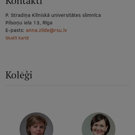
Kontakti
Mobile
P. Stradiņa Klīniskā universitātes slimnīca
galvenā
Studiju iespējas
Pilsoņu iela 13, Rīga
izvēlne
E-pasts:
anna.zilde@rsu.lv
Skatīt kartē
Pamatstudiju programmas
Maģistra studiju programmas
Doktorantūra
Kolēģi
Rezidentūra
Uzņemšana
Praktiska informācija
Par RSU