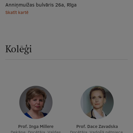
Anniņmuižas bulvāris 26a, Rīga
Mobile
Skatīt kartē
galvenā
Studiju iespējas
izvēlne
Pamatstudiju programmas
Kolēģi
Maģistra studiju programmas
Doktorantūra
Rezidentūra
Uzņemšana
Praktiska informācija
Par RSU
Prof. Inga Millere
Prof. Dace Zavadska
Dekāne, Docētāja, Valdes
Docētāja, Vadošā pētniece,