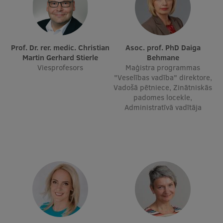
Starptautiskā sadarbība
Prof. Dr. rer. medic. Christian
Asoc. prof. PhD Daiga
Mobilitātes programmas
Martin Gerhard Stierle
Behmane
Viesprofesors
Maģistra programmas
Starptautiskie projekti
"Veselības vadība" direktore,
Vadošā pētniece, Zinātniskās
Starptautiskie sadarbības partneri
padomes locekle,
Administratīvā vadītāja
EURAXESS RSU kontaktpunkts
EATRIS koordinators Latvijā