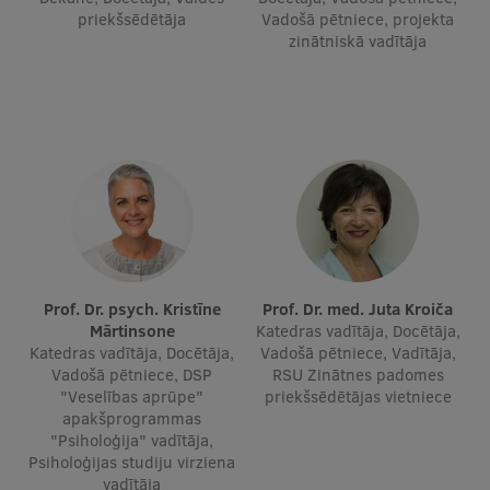
priekšsēdētāja
Vadošā pētniece, projekta
zinātniskā vadītāja
Studentu dzīve
Studiju norises vietas
Fakultātes
Mūsu cilvēki
Stratēģija
Struktūra
Vēsture un tradīcijas
Prof. Dr. psych. Kristīne
Prof. Dr. med. Juta Kroiča
Mārtinsone
Katedras vadītāja, Docētāja,
Identitāte
Katedras vadītāja, Docētāja,
Vadošā pētniece, Vadītāja,
Vadošā pētniece, DSP
RSU Zinātnes padomes
RSU fonds
"Veselības aprūpe"
priekšsēdētājas vietniece
apakšprogrammas
Aula
"Psiholoģija" vadītāja,
Psiholoģijas studiju virziena
Muzeji un ekspozīcijas
vadītāja