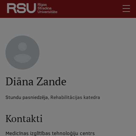
Pārlekt
uz
galveno
saturu
English
.
Latviski
Mobile
Meklēt
Skolēniem
augšējā
Studentiem
izvēlne
Absolventiem
Diāna Zande
Darbiniekiem
Darba devējiem
Stundu pasniedzēja,
Rehabilitācijas katedra
Bibliotēka
Kontakti
Kontakti
Vakances
Medicīnas izglītības tehnoloģiju centrs