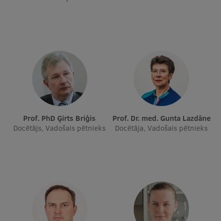
Ģerbonis
Projekti
Reitingi
Virtuālā tūre
Ilgtspējīga attīstība
Studiju un vides pieejamība
Prof. PhD Ģirts Briģis
Prof. Dr. med. Gunta Lazdāne
Docētājs, Vadošais pētnieks
Docētāja, Vadošais pētnieks
Dati par 2025. gadu
Suvenīri un grāmatas
Mūžizglītība