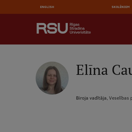
AUGŠĒ
Pārlekt
uz
ENGLISH
SKOLĒNIEM
IZVĒL
galveno
saturu
MEKLĒT
Galvenā
izvēlne
.
Elīna Ca
Biroja vadītāja,
Veselības 