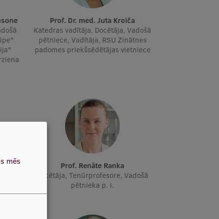
insone
Prof. Dr. med. Juta Kroiča
adošā
Katedras vadītāja, Docētāja, Vadošā
ūpe"
pētniece, Vadītāja, RSU Zinātnes
ija"
padomes priekšsēdētājas vietniece
irziena
as mēs
Prof. Renāte Ranka
došais
Docētāja, Tenūrprofesore, Vadošā
pētnieka p. i.