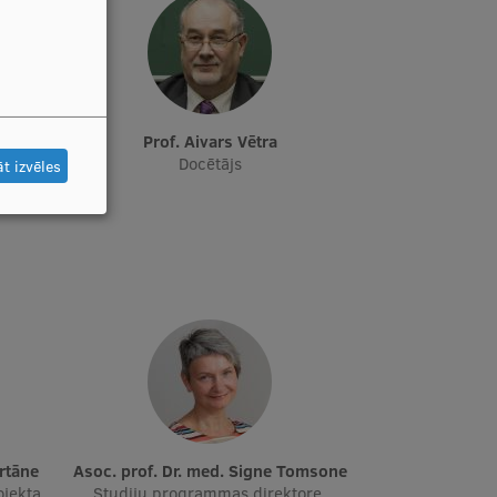
Prof. Aivars Vētra
tāja,
Docētājs
t izvēles
Urtāne
Asoc. prof. Dr. med. Signe Tomsone
ojekta
Studiju programmas direktore,