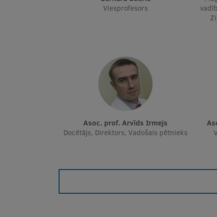
Viesprofesors
vadīb
Z
Asoc. prof. Arvīds Irmejs
A
Docētājs, Direktors, Vadošais pētnieks
V