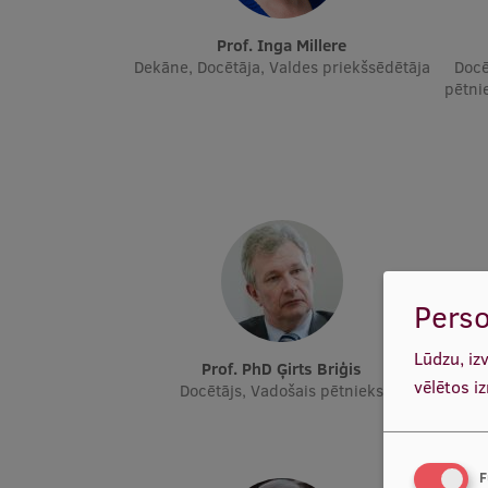
Prof. Inga Millere
Dekāne, Docētāja, Valdes priekšsēdētāja
Docē
pētnie
Perso
Lūdzu, iz
Prof. PhD Ģirts Briģis
vēlētos i
Docētājs, Vadošais pētnieks
D
F