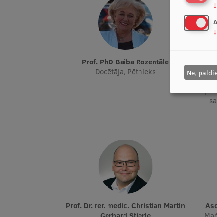
↓
A
↓
Prof. PhD Baiba Rozentāle
Prof. Dr. paed., Mg. psych. Žermēna
Docētāja, Pētnieks
Nē, paldi
Docē
pēt
sa
Prof. Dr. rer. medic. Christian Martin
A
Gerhard Stierle
Maģ