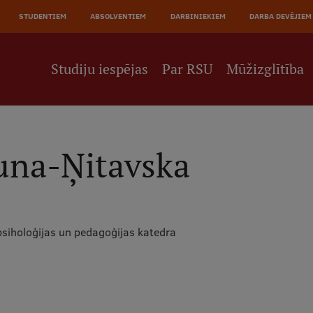
JĀ
STUDENTIEM
ABSOLVENTIEM
DARBINIEKIEM
DARBA DEVĒJIEM
NE
Studiju iespējas
Par RSU
Mūžizglītība
una-Ņitavska
psiholoģijas un pedagoģijas katedra