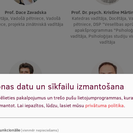
Prof. Dace Zavadska
Prof. Dr. psych. Kristīne Mārt
tāja, Vadošā pētniece, Vadošā
Katedras vadītāja, Docētāja, V
ce, projekta zinātniskā vadītāja
pētniece, DSP "Veselības apr
apakšprogrammas "Psiholoģ
vadītāja, Psiholoģijas studiju v
vadītāja
nas datu un sīkfailu izmantošana
vēlieties pakalpojumus un trešo pušu lietojumprogrammas, kur
Prof. Dr. med. Gunta Lazdāne
Prof. Māris Taube
zmantot.
Lai iepazītos, lūdzu, lasiet mūsu
privātuma politika
.
ocētāja, Vadošais pētnieks
Katedras vadītājs, Docētājs, Va
pētnieks
unkcionālie
(vienmēr nepieciešams)