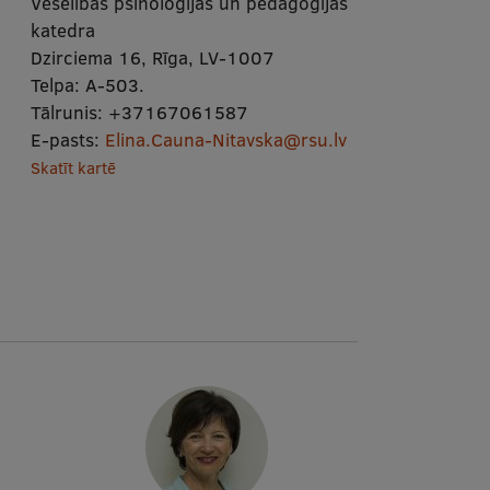
Veselības psiholoģijas un pedagoģijas
katedra
Dzirciema 16, Rīga, LV-1007
Telpa:
A-503.
Tālrunis:
+37167061587
E-pasts:
Elina.Cauna-Nitavska@rsu.lv
Skatīt kartē