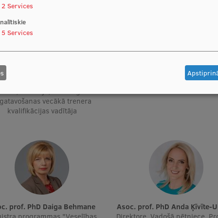
2
Services
nalītiskie
5
Services
Prof. PhD Anita Villeruša
Vazne
Vadošā pētniece, Projekta vadī
es
Apstiprinā
tāja, Vadošā pētniece, Vadošā
Docētāja
niece, Docētāja, Psiholoģiskās
gatavošanas vecākā trenera
kvalifikācijas vadītāja
soc. prof. PhD Daiga Behmane
Asoc. prof. PhD Anda Ķīvīte-
istra programmas "Veselības
Direktore, Vadošā pētniece, Pr