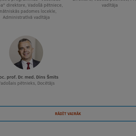
a" direktore, Vadošā pētniece,
vadītāja
inātniskās padomes locekle,
Administratīvā vadītāja
soc. prof. Dr. med. Dins Šmits
adošais pētnieks, Docētājs
RĀDĪT VAIRĀK