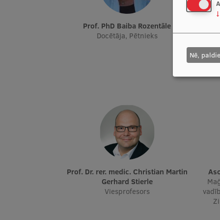
A
↓
Prof. PhD Baiba Rozentāle
Prof. Dr. paed., Mg. psych. Žermēna
Docētāja, Pētnieks
Docē
Nē, paldi
pēt
sa
Prof. Dr. rer. medic. Christian Martin
A
Gerhard Stierle
Maģ
Viesprofesors
vadīb
Z