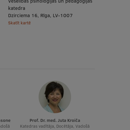
Veselības psiholoģijas un pedagoģijas
katedra
Dzirciema 16, Rīga, LV-1007
Skatīt kartē
insone
Prof. Dr. med. Juta Kroiča
adošā
Katedras vadītāja, Docētāja, Vadošā