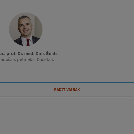
soc. prof. Dr. med. Dins Šmits
adošais pētnieks, Docētājs
RĀDĪT VAIRĀK