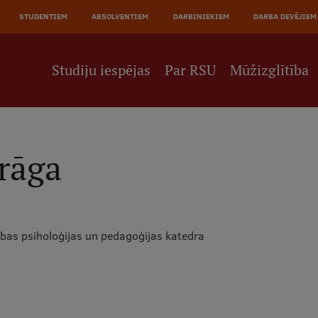
JĀ
STUDENTIEM
ABSOLVENTIEM
DARBINIEKIEM
DARBA DEVĒJIEM
NE
Studiju iespējas
Par RSU
Mūžizglītība
īrāga
ības psiholoģijas un pedagoģijas katedra