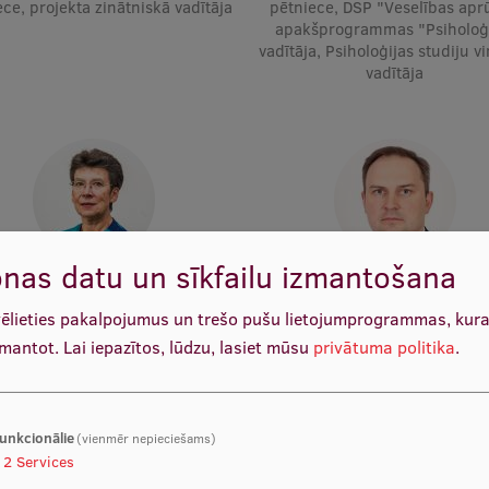
ce, projekta zinātniskā vadītāja
pētniece, DSP "Veselības apr
apakšprogrammas "Psiholoģ
vadītāja, Psiholoģijas studiju v
vadītāja
nas datu un sīkfailu izmantošana
Prof. Dr. med. Gunta Lazdāne
Prof. Māris Taube
ocētāja, Vadošais pētnieks
Katedras vadītājs, Docētājs, Va
vēlieties pakalpojumus un trešo pušu lietojumprogrammas, kur
pētnieks
zmantot.
Lai iepazītos, lūdzu, lasiet mūsu
privātuma politika
.
unkcionālie
(vienmēr nepieciešams)
2
Services