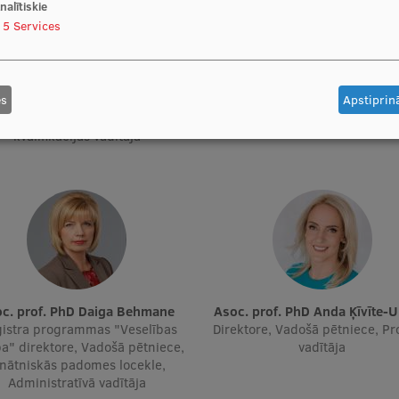
nalītiskie
5
Services
Prof. PhD Anita Villeruša
Vazne
Vadošā pētniece, Projekta vadī
tāja, Vadošā pētniece, Vadošā
Docētāja
es
Apstiprinā
niece, Docētāja, Psiholoģiskās
gatavošanas vecākā trenera
kvalifikācijas vadītāja
soc. prof. PhD Daiga Behmane
Asoc. prof. PhD Anda Ķīvīte-
istra programmas "Veselības
Direktore, Vadošā pētniece, Pr
a" direktore, Vadošā pētniece,
vadītāja
inātniskās padomes locekle,
Administratīvā vadītāja