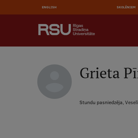
AUGŠĒ
Pārlekt
uz
ENGLISH
SKOLĒNIEM
IZVĒL
galveno
saturu
MEKLĒT
Galvenā
izvēlne
.
Grieta P
Stundu pasniedzēja,
Vesel