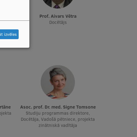
Prof. Aivars Vētra
tāja,
Docētājs
t izvēles
Urtāne
Asoc. prof. Dr. med. Signe Tomsone
ojekta
Studiju programmas direktore,
Docētāja, Vadošā pētniece, projekta
zinātniskā vadītāja