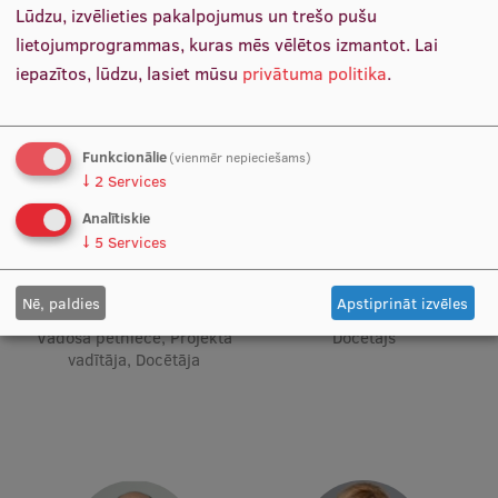
Pētniecības datu pārvaldība
Lūdzu, izvēlieties pakalpojumus un trešo pušu
vecākā trenera kvalifikācijas
vadītāja
lietojumprogrammas, kuras mēs vēlētos izmantot.
Lai
RSU zinātnes portāls
iepazītos, lūdzu, lasiet mūsu
privātuma politika
.
Zinātnes ietekme
Pētniecības platformas
Funkcionālie
(vienmēr nepieciešams)
Doktorantūras skola
↓
2
Services
Analītiskie
Pētniecības pakalpojumi
↓
5
Services
Pētniecības projekti
Nē, paldies
Apstiprināt izvēles
Zinātnieku brokastis
Prof. PhD Anita Villeruša
Prof. Aivars Vētra
Vadošā pētniece, Projekta
Docētājs
Vertikāli integrētie projekti
vadītāja, Docētāja
Zinātniskās konferences
Inovāciju centrs