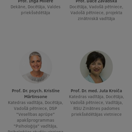
Prof. Inga Millere
Prof. Dace Zavadska
Dekāne, Docētāja, Valdes
Docētāja, Vadošā pētniece,
priekšsēdētāja
Vadošā pētniece, projekta
Studentu dzīve
zinātniskā vadītāja
Studiju norises vietas
Fakultātes
Mūsu cilvēki
Stratēģija
Struktūra
Vēsture un tradīcijas
Prof. Dr. psych. Kristīne
Prof. Dr. med. Juta Kroiča
Identitāte
Mārtinsone
Katedras vadītāja, Docētāja,
Katedras vadītāja, Docētāja,
Vadošā pētniece, Vadītāja,
RSU fonds
Vadošā pētniece, DSP
RSU Zinātnes padomes
"Veselības aprūpe"
priekšsēdētājas vietniece
Aula
apakšprogrammas
"Psiholoģija" vadītāja,
Muzeji un ekspozīcijas
Psiholoģijas studiju virziena