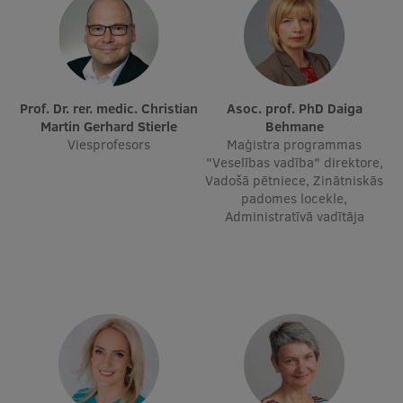
Starptautiskā sadarbība
Mobilitātes programmas
Prof. Dr. rer. medic. Christian
Asoc. prof. PhD Daiga
Martin Gerhard Stierle
Behmane
Starptautiskie projekti
Viesprofesors
Maģistra programmas
"Veselības vadība" direktore,
Starptautiskie sadarbības partneri
Vadošā pētniece, Zinātniskās
padomes locekle,
EURAXESS RSU kontaktpunkts
Administratīvā vadītāja
EATRIS koordinators Latvijā