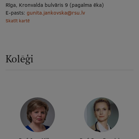
Rīga, Kronvalda bulvāris 9 (pagalma ēka)
Mobile
E-pasts:
gunita.jankovska@rsu.lv
galvenā
Studiju iespējas
Skatīt kartē
izvēlne
Pamatstudiju programmas
Maģistra studiju programmas
Kolēģi
Doktorantūra
Rezidentūra
Uzņemšana
Praktiska informācija
Par RSU