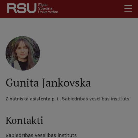
Pārlekt
uz
galveno
saturu
English
.
Latviski
Mobile
Meklēt
Skolēniem
augšējā
Studentiem
izvēlne
Absolventiem
Gunita Jankovska
Darbiniekiem
Darba devējiem
Zinātniskā asistenta p. i.,
Sabiedrības veselības institūts
Bibliotēka
Kontakti
Kontakti
Vakances
Sabiedrības veselības institūts