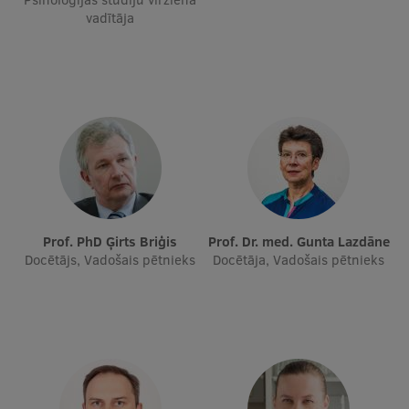
vadītāja
Ģerbonis
Projekti
Reitingi
Virtuālā tūre
Ilgtspējīga attīstība
Studiju un vides pieejamība
Dati par 2025. gadu
Prof. PhD Ģirts Briģis
Prof. Dr. med. Gunta Lazdāne
Docētājs, Vadošais pētnieks
Docētāja, Vadošais pētnieks
Suvenīri un grāmatas
Mūžizglītība