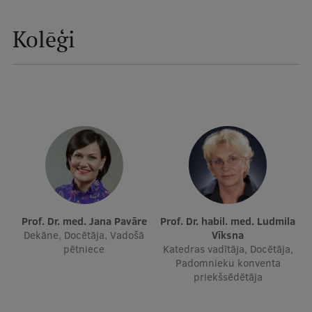
Ģerbonis
Kolēģi
Projekti
Reitingi
Virtuālā tūre
Ilgtspējīga attīstība
Studiju un vides pieejamība
Dati par 2025. gadu
Suvenīri un grāmatas
Prof. Dr. med. Jana Pavāre
Prof. Dr. habil. med. Ludmila
Dekāne, Docētāja, Vadošā
Vīksna
pētniece
Katedras vadītāja, Docētāja,
Padomnieku konventa
Mūžizglītība
priekšsēdētāja