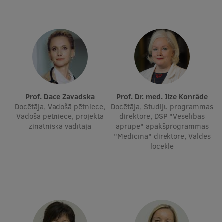
Ētikas un līdztiesības mācības
Atvērtā universitāte
Sagatavošanas kursi
Profesionālās pilnveides kursi
ESF kvalifikācijas celšanas kursi
Prof. Dace Zavadska
Prof. Dr. med. Ilze Konrāde
Pedagoģiskās izaugsmes centrs
Docētāja, Vadošā pētniece,
Docētāja, Studiju programmas
Vadošā pētniece, projekta
direktore, DSP "Veselības
Kvalifikācijas atbilstības pārbaude
zinātniskā vadītāja
aprūpe" apakšprogrammas
"Medicīna" direktore, Valdes
locekle
Pētniecība
Zinātniskie institūti un laboratorijas