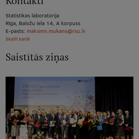
Kontakti
Mobile
Statistikas laboratorija
galvenā
Studiju iespējas
Rīga, Baložu iela 14, A korpuss
izvēlne
E-pasts:
maksims.mukans@rsu.lv
Skatīt kartē
Pamatstudiju programmas
Saistītās ziņas
Maģistra studiju programmas
Doktorantūra
Rezidentūra
Uzņemšana
Praktiska informācija
Par RSU