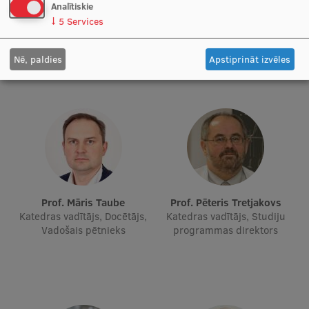
Prof. Dr. med. Gunta Lazdāne
Prof. Elmārs Rancāns
Analītiskie
Docētāja, Vadošais pētnieks
Katedras vadītājs, Docētājs,
Starptautiskā sadarbība
↓
5
Services
Vadošais pētnieks
Nē, paldies
Apstiprināt izvēles
Mobilitātes programmas
Starptautiskie projekti
Starptautiskie sadarbības partneri
EURAXESS RSU kontaktpunkts
EATRIS koordinators Latvijā
Prof. Māris Taube
Prof. Pēteris Tretjakovs
Katedras vadītājs, Docētājs,
Katedras vadītājs, Studiju
Vadošais pētnieks
programmas direktors