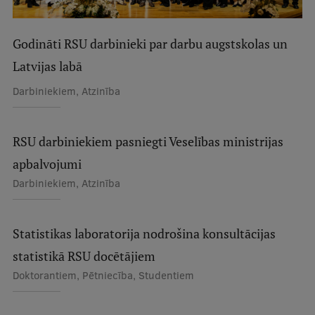
Studentu dzīve
Godināti RSU darbinieki par darbu augstskolas un
Studiju norises vietas
Latvijas labā
Fakultātes
Darbiniekiem, Atzinība
Mūsu cilvēki
RSU darbiniekiem pasniegti Veselības ministrijas
Stratēģija
apbalvojumi
Struktūra
Darbiniekiem, Atzinība
Vēsture un tradīcijas
Identitāte
Statistikas laboratorija nodrošina konsultācijas
RSU fonds
statistikā RSU docētājiem
Doktorantiem, Pētniecība, Studentiem
Aula
Muzeji un ekspozīcijas