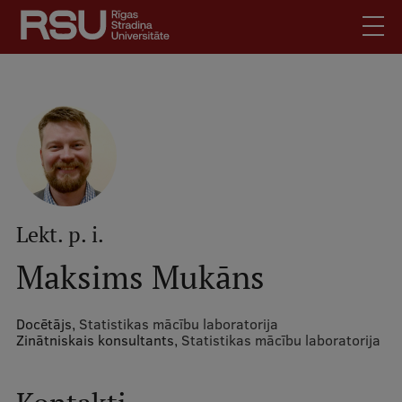
Pārlekt
uz
galveno
saturu
English
.
Latviski
Mobile
Meklēt
Skolēniem
augšējā
Studentiem
izvēlne
Absolventiem
Lekt. p. i.
Darbiniekiem
Maksims Mukāns
Darba devējiem
Bibliotēka
Docētājs,
Statistikas mācību laboratorija
Zinātniskais konsultants,
Statistikas mācību laboratorija
Kontakti
Vakances