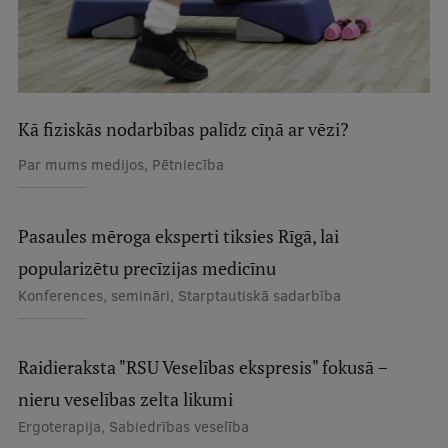
Studentu dzīve
Studiju norises vietas
Fakultātes
Kā fiziskās nodarbības palīdz cīņā ar vēzi?
Par mums medijos, Pētniecība
Mūsu cilvēki
Stratēģija
Pasaules mēroga eksperti tiksies Rīgā, lai
Struktūra
popularizētu precīzijas medicīnu
Vēsture un tradīcijas
Konferences, semināri, Starptautiskā sadarbība
Identitāte
RSU fonds
Raidieraksta "RSU Veselības ekspresis" fokusā –
nieru veselības zelta likumi
Aula
Ergoterapija, Sabiedrības veselība
Muzeji un ekspozīcijas