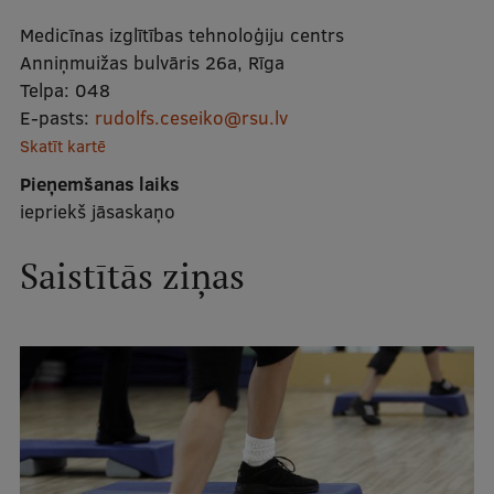
Mobile
Medicīnas izglītības tehnoloģiju centrs
galvenā
Studiju iespējas
Anniņmuižas bulvāris 26a, Rīga
Telpa:
048
izvēlne
E-pasts:
rudolfs.ceseiko@rsu.lv
Skatīt kartē
Pamatstudiju programmas
Pieņemšanas laiks
Maģistra studiju programmas
iepriekš jāsaskaņo
Doktorantūra
Saistītās ziņas
Rezidentūra
Uzņemšana
Praktiska informācija
Par RSU