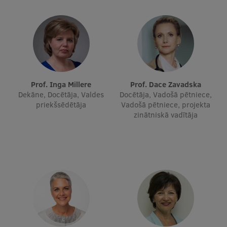
Ētikas un līdztiesības mācības
Atvērtā universitāte
Sagatavošanas kursi
Profesionālās pilnveides kursi
Prof. Inga Millere
Prof. Dace Zavadska
ESF kvalifikācijas celšanas kursi
Dekāne, Docētāja, Valdes
Docētāja, Vadošā pētniece,
priekšsēdētāja
Vadošā pētniece, projekta
Pedagoģiskās izaugsmes centrs
zinātniskā vadītāja
Kvalifikācijas atbilstības pārbaude
Pētniecība
Zinātniskie institūti un laboratorijas