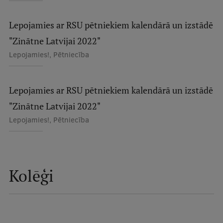
Ģerbonis
Lepojamies ar RSU pētniekiem kalendārā un izstādē
Projekti
"Zinātne Latvijai 2022"
Reitingi
Lepojamies!, Pētniecība
Virtuālā tūre
Lepojamies ar RSU pētniekiem kalendārā un izstādē
Ilgtspējīga attīstība
"Zinātne Latvijai 2022"
Studiju un vides pieejamība
Lepojamies!, Pētniecība
Dati par 2025. gadu
Suvenīri un grāmatas
Kolēģi
Mūžizglītība