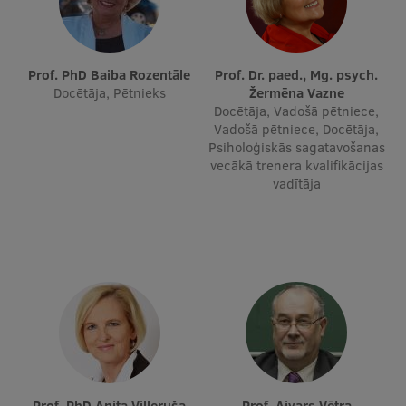
Prof. PhD Baiba Rozentāle
Prof. Dr. paed., Mg. psych.
Docētāja, Pētnieks
Žermēna Vazne
Docētāja, Vadošā pētniece,
Vadošā pētniece, Docētāja,
Psiholoģiskās sagatavošanas
vecākā trenera kvalifikācijas
vadītāja
Prof. PhD Anita Villeruša
Prof. Aivars Vētra