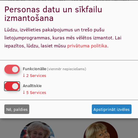
Docētājs, Vadošais pētnieks
Docētāja, Vadošais pētnieks
Personas datu un sīkfailu
Starptautiskā sadarbība
izmantošana
Lūdzu, izvēlieties pakalpojumus un trešo pušu
Mobilitātes programmas
lietojumprogrammas, kuras mēs vēlētos izmantot.
Lai
iepazītos, lūdzu, lasiet mūsu
privātuma politika
.
Starptautiskie projekti
Starptautiskie sadarbības partneri
Funkcionālie
(vienmēr nepieciešams)
EURAXESS RSU kontaktpunkts
Prof. Māris Taube
Prof. Renāte Ranka
↓
2
Services
Katedras vadītājs, Docētājs,
Docētāja, Tenūrprofesore,
EATRIS koordinators Latvijā
Analītiskie
Vadošais pētnieks
Vadošā pētnieka p. i.
↓
5
Services
Nē, paldies
Apstiprināt izvēles