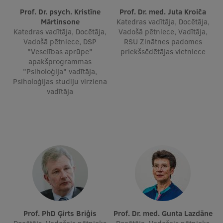
Pētniecības datu pārvaldība
Prof. Dr. psych. Kristīne
Prof. Dr. med. Juta Kroiča
Mārtinsone
Katedras vadītāja, Docētāja,
RSU zinātnes portāls
Katedras vadītāja, Docētāja,
Vadošā pētniece, Vadītāja,
Vadošā pētniece, DSP
RSU Zinātnes padomes
Zinātnes ietekme
"Veselības aprūpe"
priekšsēdētājas vietniece
apakšprogrammas
Pētniecības platformas
"Psiholoģija" vadītāja,
Psiholoģijas studiju virziena
Doktorantūras skola
vadītāja
Pētniecības pakalpojumi
Pētniecības projekti
Zinātnieku brokastis
Vertikāli integrētie projekti
Zinātniskās konferences
Inovāciju centrs
Prof. PhD Ģirts Briģis
Prof. Dr. med. Gunta Lazdāne