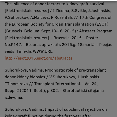
The influence of donor factors to kidney graft survival
[Elektroniskais resurss] / I.Ziedina, S.Svikle, J.Jushinskis,
V.Suhorukov, A.Malcevs, R.Rozentals // 17th Congress of
the European Society for Organ Transplantation (ESOT)
(Brussels, Belgium, Sept.13-16, 2015) : Abstract Program
[Elektroniskais resurss]. - Brussels, 2015. - Poster
No.P147. - Resurss aprakstīts 2016.g. 18.martā. - Pieejas
veids: Tīmeklis WWW.URL:
http://esot2015.esot.org/abstracts
Suhorukovs, Vadims. Prognostic role of pre-transplant
donor kidney biopsies / V.Suhorukovs, J.Jushinskis,
T.Tihomirova // Transplant International. - Vol.24,
Suppl.2 (2011, Sept.), p.302. - Starptautiski citējamā
izdevumā.
Suhorukovs, Vadims. Impact of subclinical rejection on
kidney graft function during the first year after