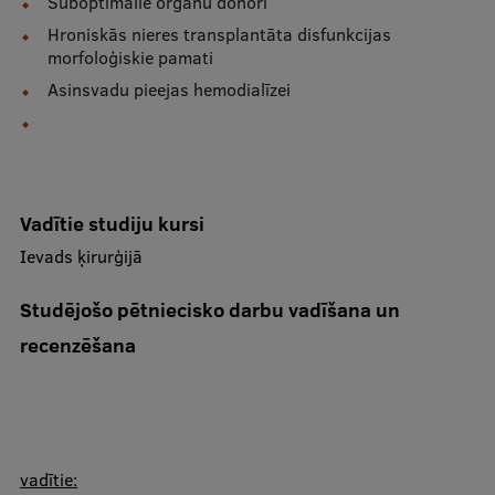
Suboptimālie orgānu donori
Starptautiskā sadarbība
Hroniskās nieres transplantāta disfunkcijas
morfoloģiskie pamati
Asinsvadu pieejas hemodialīzei
Mobilitātes programmas
Starptautiskie projekti
Starptautiskie sadarbības partneri
Vadītie studiju kursi
Ievads ķirurģijā
EURAXESS RSU kontaktpunkts
EATRIS koordinators Latvijā
Studējošo pētniecisko darbu ​vadīšana un
recenzēšana
vadītie: