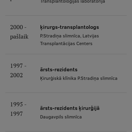
Transplantoloģijas laboratorija
Studentu dzīve
Studiju norises vietas
2000 -
ķirurgs-transplantologs
P.Stradiņa slimnīca, Latvijas
pašlaik
Fakultātes
Transplantācijas Centers
Mūsu cilvēki
Stratēģija
1997 -
ārsts-rezidents
Struktūra
2002
Ķirurģiskā klīnika P.Stradiņa slimnīca
Vēsture un tradīcijas
Identitāte
1995 -
RSU fonds
ārsts-rezidents ķirurģijā
1997
Daugavpils slimnīca
Aula
Muzeji un ekspozīcijas