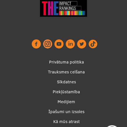
Footer
Privātuma politika
menu
Trauksmes celšana
Sīkdatnes
Piekļūstamība
Apakšējā
Medijiem
izvēlne2
Īpašumi un izsoles
Kā mūs atrast