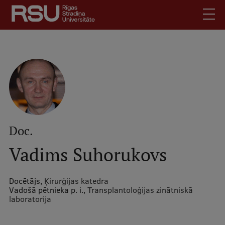
Pārlekt
uz
galveno
saturu
English
.
Latviski
Mobile
Meklēt
Skolēniem
augšējā
Studentiem
izvēlne
Absolventiem
Doc.
Darbiniekiem
Vadims Suhorukovs
Darba devējiem
Bibliotēka
Docētājs,
Ķirurģijas katedra
Vadošā pētnieka p. i.,
Transplantoloģijas zinātniskā
Kontakti
laboratorija
Vakances