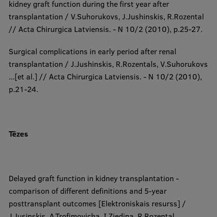
kidney graft function during the first year after
transplantation / V.Suhorukovs, J.Jushinskis, R.Rozental
// Acta Chirurgica Latviensis. - N 10/2 (2010), p.25-27.
Surgical complications in early period after renal
transplantation / J.Jushinskis, R.Rozentals, V.Suhorukovs
...[et al.] // Acta Chirurgica Latviensis. - N 10/2 (2010),
p.21-24.
Tēzes​​
Delayed graft function in kidney transplantation -
comparison of different definitions and 5-year
posttransplant outcomes [Elektroniskais resurss] /
J.Jusinskis, A.Trofimovicha, I.Ziedina, R.Rozental,