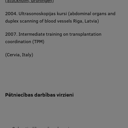
(Stockholm; Groningen)
Pētniecības datu pārvaldība
2004.
RSU zinātnes portāls
Ultrasonoskopijas kursi (abdominal organs and
duplex scanning
of blood vessels Riga, Latvia)
Zinātnes ietekme
2007
.
Intermediate training on transplantation
Pētniecības platformas
coordination (TPM)
Doktorantūras skola
(Cervia, Italy)
Pētniecības pakalpojumi
Pētniecības projekti
Zinātnieku brokastis
Vertikāli integrētie projekti
Pētniecības darbības virzieni
Zinātniskās konferences
Inovāciju centrs