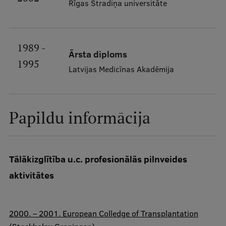
Rīgas Stradiņa universitāte
Ētikas un līdztiesības mācības
Atvērtā universitāte
1989 -
Sagatavošanas kursi
Ārsta diploms
1995
Profesionālās pilnveides kursi
Latvijas Medicīnas Akadēmija
ESF kvalifikācijas celšanas kursi
Pedagoģiskās izaugsmes centrs
Papildu informācija
Kvalifikācijas atbilstības pārbaude
Tālākizglītība​ u.c. profesionālās pilnveides
Pētniecība
aktivitātes
Zinātniskie institūti un laboratorijas
2000. – 2001.
European Colledge of Transplantation