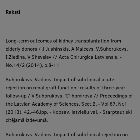
Raksti​​
Long-term outcomes of kidney transplantation from
elderly donors / J.Jushinskis, A.Malcevs, V.Suhorukovs,
I.Ziedina, V.Shevelev // Acta Chirurgica Latviensis. -
No.14/2 (2014), p.8-11.
Suhorukovs, Vadims. Impact of subclinical acute
rejection on renal graft function : results of three-year
follow-up / V.Suhorukovs, T.Tihomirova // Proceedings of
the Latvian Academy of Sciences. Sect.B. - Vol.67, Nr.1
(2013), 42.-46.lpp. - Kopsav. latviešu val. - Starptautiski
citējamā izdevumā.
Suhorukovs, Vadims. Impact of subclinical rejection on