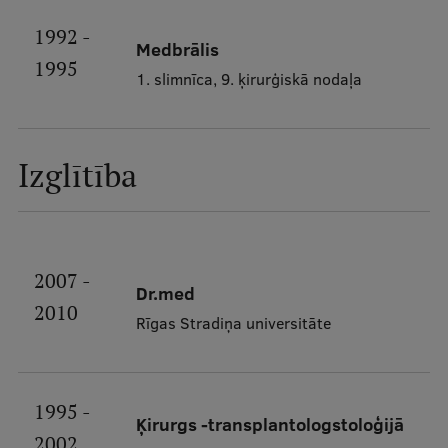
Ģerbonis
1992 -
Medbrālis
1995
Projekti
1. slimnīca, 9. ķirurģiskā nodaļa
Reitingi
Virtuālā tūre
Izglītība
Ilgtspējīga attīstība
Studiju un vides pieejamība
Dati par 2025. gadu
2007 -
Dr.med
Suvenīri un grāmatas
2010
Rīgas Stradiņa universitāte
Mūžizglītība
1995 -
Ķirurgs -transplantologstoloģijā
2002