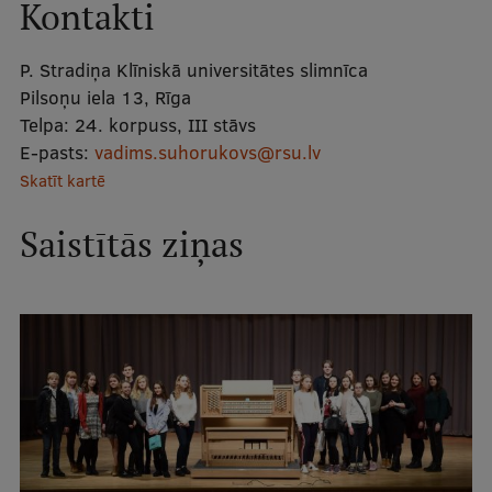
Kontakti
P. Stradiņa Klīniskā universitātes slimnīca
Pilsoņu iela 13, Rīga
Telpa:
24. korpuss, III stāvs
E-pasts:
vadims.suhorukovs@rsu.lv
Skatīt kartē
Saistītās ziņas