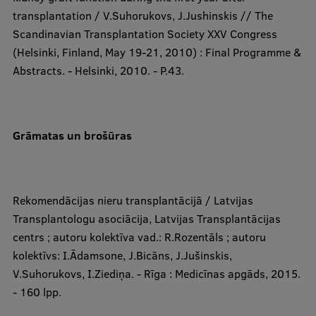
transplantation / V.Suhorukovs, J.Jushinskis // The
Scandinavian Transplantation Society XXV Congress
(Helsinki, Finland, May 19-21, 2010) : Final Programme &
Abstracts. - Helsinki, 2010. - P.43.
Grāmatas un brošūras​​
Rekomendācijas nieru transplantācijā / Latvijas
Transplantologu asociācija, Latvijas Transplantācijas
centrs ; autoru kolektīva vad.: R.Rozentāls ; autoru
kolektīvs: I.Ādamsone, J.Bicāns, J.Jušinskis,
V.Suhorukovs, I.Ziediņa. - Rīga : Medicīnas apgāds, 2015.
- 160 lpp.