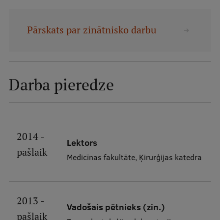
Mobile
galvenā
Studiju iespējas
Pārskats par zinātnisko darbu
izvēlne
Pamatstudiju programmas
Darba pieredze
Maģistra studiju programmas
Doktorantūra
Rezidentūra
2014 -
Lektors
Uzņemšana
pašlaik
Medicīnas fakultāte, Ķirurģijas katedra
Praktiska informācija
2013 -
Par RSU
Vadošais pētnieks (zin.)
pašlaik