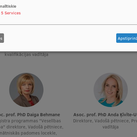
nalītiskie
5
Services
Prof. PhD Anita Villeruša
Vazne
Vadošā pētniece, Projekta vadī
tāja, Vadošā pētniece, Vadošā
Docētāja
es
Apstiprinā
niece, Docētāja, Psiholoģiskās
gatavošanas vecākā trenera
kvalifikācijas vadītāja
soc. prof. PhD Daiga Behmane
Asoc. prof. PhD Anda Ķīvīte-
istra programmas "Veselības
Direktore, Vadošā pētniece, Pr
a" direktore, Vadošā pētniece,
vadītāja
inātniskās padomes locekle,