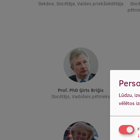
Dekāne, Docētāja, Valdes priekšsēdētāja
Docē
pētnie
Perso
Prof. PhD Ģirts Briģis
Lūdzu, iz
Docētājs, Vadošais pētnieks
D
vēlētos i
F
↓