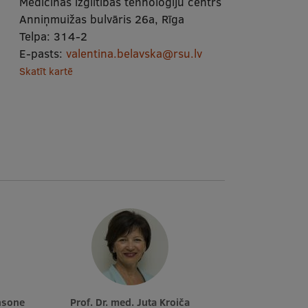
Medicīnas izglītības tehnoloģiju centrs
Anniņmuižas bulvāris 26a, Rīga
Telpa:
314-2
E-pasts:
valentina.belavska@rsu.lv
Skatīt kartē
insone
Prof. Dr. med. Juta Kroiča