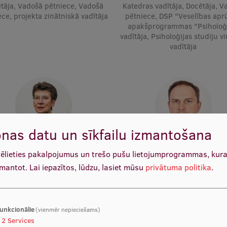
tāja, Vadošā pētniece, Vadošā
Katedras vadītāja, Docētāja, V
ce, projekta zinātniskā vadītāja
pētniece, DSP "Veselības apr
apakšprogrammas "Psiholoģ
vadītāja, Psiholoģijas studiju v
vadītāja
nas datu un sīkfailu izmantošana
Prof. Dr. med. Gunta Lazdāne
Prof. Māris Taube
vēlieties pakalpojumus un trešo pušu lietojumprogrammas, kur
ocētāja, Vadošais pētnieks
Katedras vadītājs, Docētājs, Va
pētnieks
zmantot.
Lai iepazītos, lūdzu, lasiet mūsu
privātuma politika
.
unkcionālie
(vienmēr nepieciešams)
2
Services