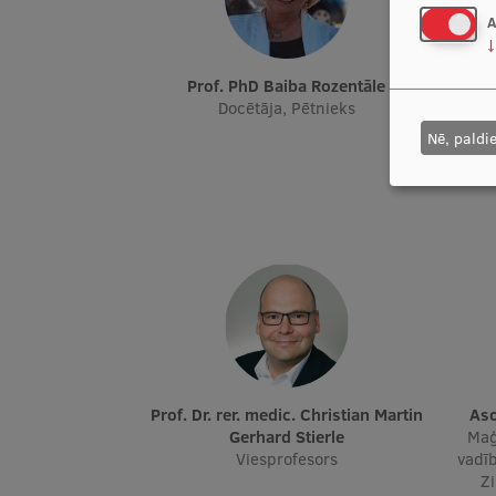
A
↓
Prof. PhD Baiba Rozentāle
Prof. Dr. paed., Mg. psych. Žermēna
Docētāja, Pētnieks
Docē
Nē, paldi
pēt
sa
Prof. Dr. rer. medic. Christian Martin
A
Gerhard Stierle
Maģ
Viesprofesors
vadīb
Z