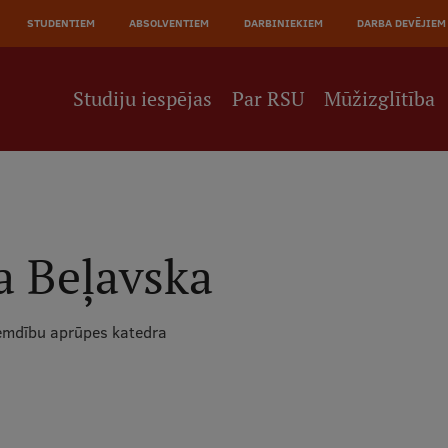
JĀ
STUDENTIEM
ABSOLVENTIEM
DARBINIEKIEM
DARBA DEVĒJIEM
NE
Studiju iespējas
Par RSU
Mūžizglītība
a Beļavska
emdību aprūpes katedra