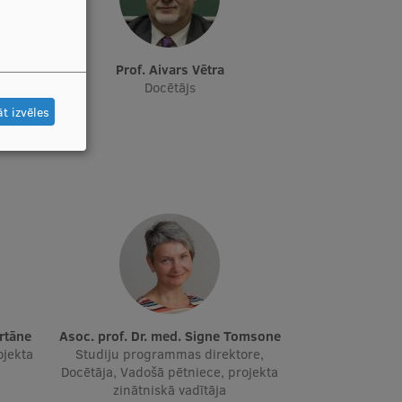
Prof. Aivars Vētra
tāja,
Docētājs
t izvēles
Urtāne
Asoc. prof. Dr. med. Signe Tomsone
ojekta
Studiju programmas direktore,
Docētāja, Vadošā pētniece, projekta
zinātniskā vadītāja