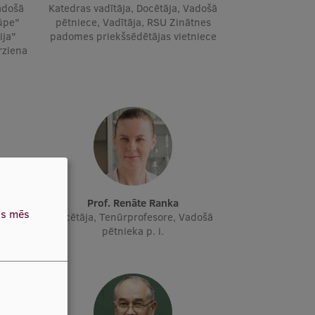
adošā
Katedras vadītāja, Docētāja, Vadošā
ūpe"
pētniece, Vadītāja, RSU Zinātnes
ija"
padomes priekšsēdētājas vietniece
irziena
Prof. Renāte Ranka
as mēs
došais
Docētāja, Tenūrprofesore, Vadošā
pētnieka p. i.