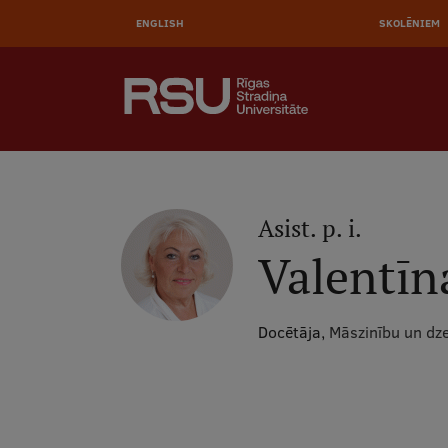
AUGŠĒ
Pārlekt
uz
ENGLISH
SKOLĒNIEM
IZVĒL
galveno
saturu
MEKLĒT
Galvenā
izvēlne
.
Asist. p. i.
Valentīn
Docētāja,
Māszinību un dz