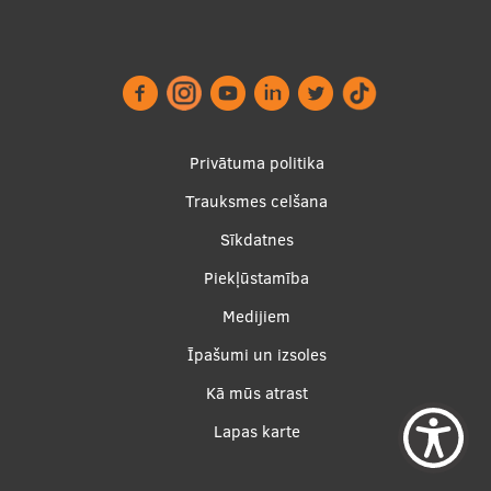
Footer
Privātuma politika
menu
Trauksmes celšana
Sīkdatnes
Piekļūstamība
Apakšējā
Medijiem
izvēlne2
Īpašumi un izsoles
Kā mūs atrast
Lapas karte