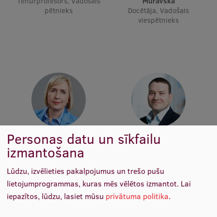
Tenūrprofesors, Vadošais
Muravska
Pētniecības datu pārvaldība
pētnieks
Docētāja, Vadošais
viespētnieks
RSU zinātnes portāls
Zinātnes ietekme
Pētniecības platformas
Doktorantūras skola
Pētniecības pakalpojumi
Pētniecības projekti
Personas datu un sīkfailu
Zinātnieku brokastis
Prof. Dr. sc. soc. Anda
Prof. Olav Götz
izmantošana
Rožukalne
Docētājs
Vertikāli integrētie projekti
Docētāja
Lūdzu, izvēlieties pakalpojumus un trešo pušu
Zinātniskās konferences
lietojumprogrammas, kuras mēs vēlētos izmantot.
Lai
Inovāciju centrs
iepazītos, lūdzu, lasiet mūsu
privātuma politika
.