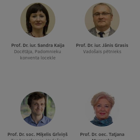
Ētikas un līdztiesības mācības
Atvērtā universitāte
Sagatavošanas kursi
Profesionālās pilnveides kursi
Prof. Dr. iur. Sandra Kaija
Prof. Dr. iur. Jānis Grasis
Docētāja, Padomnieku
Vadošais pētnieks
ESF kvalifikācijas celšanas kursi
konventa locekle
Pedagoģiskās izaugsmes centrs
Kvalifikācijas atbilstības pārbaude
Pētniecība
Zinātniskie institūti un laboratorijas
Prof. Dr. soc. Miķelis Grīviņš
Prof. Dr. oec. Tatjana