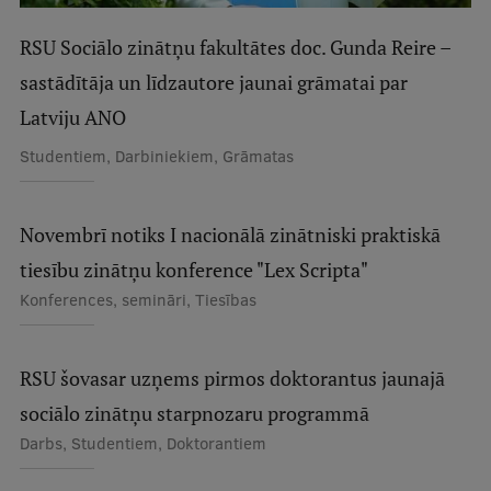
RSU Sociālo zinātņu fakultātes doc. Gunda Reire –
Studentu dzīve
sastādītāja un līdzautore jaunai grāmatai par
Studiju norises vietas
Latviju ANO
Fakultātes
Studentiem, Darbiniekiem, Grāmatas
Mūsu cilvēki
Stratēģija
Novembrī notiks I nacionālā zinātniski praktiskā
Struktūra
tiesību zinātņu konference "Lex Scripta"
Konferences, semināri, Tiesības
Vēsture un tradīcijas
Identitāte
RSU šovasar uzņems pirmos doktorantus jaunajā
RSU fonds
sociālo zinātņu starpnozaru programmā
Aula
Darbs, Studentiem, Doktorantiem
Muzeji un ekspozīcijas