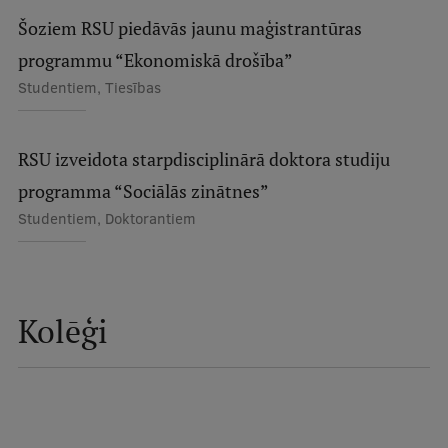
Šoziem RSU piedāvās jaunu maģistrantūras
Ģerbonis
programmu “Ekonomiskā drošība”
Projekti
Studentiem, Tiesības
Reitingi
Virtuālā tūre
RSU izveidota starpdisciplinārā doktora studiju
Ilgtspējīga attīstība
programma “Sociālās zinātnes”
Studentiem, Doktorantiem
Studiju un vides pieejamība
Dati par 2025. gadu
Suvenīri un grāmatas
Kolēģi
Mūžizglītība