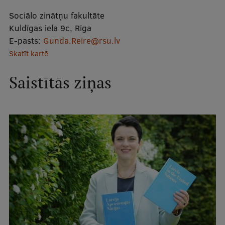
Mobile
Sociālo zinātņu fakultāte
galvenā
Studiju iespējas
Kuldīgas iela 9c, Rīga
E-pasts:
Gunda.Reire@rsu.lv
izvēlne
Skatīt kartē
Pamatstudiju programmas
Saistītās ziņas
Maģistra studiju programmas
Doktorantūra
Rezidentūra
Uzņemšana
Praktiska informācija
Par RSU