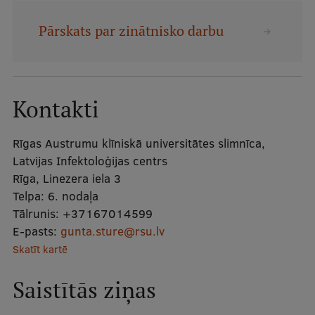
Mobile
Pārskats par zinātnisko darbu
galvenā
Studiju iespējas
izvēlne
Pamatstudiju programmas
Kontakti
Maģistra studiju programmas
Rīgas Austrumu klīniskā universitātes slimnīca,
Doktorantūra
Latvijas Infektoloģijas centrs
Rīga, Linezera iela 3
Rezidentūra
Telpa:
6. nodaļa
Uzņemšana
Tālrunis:
+37167014599
E-pasts:
gunta.sture@rsu.lv
Praktiska informācija
Skatīt kartē
Saistītās ziņas
Par RSU