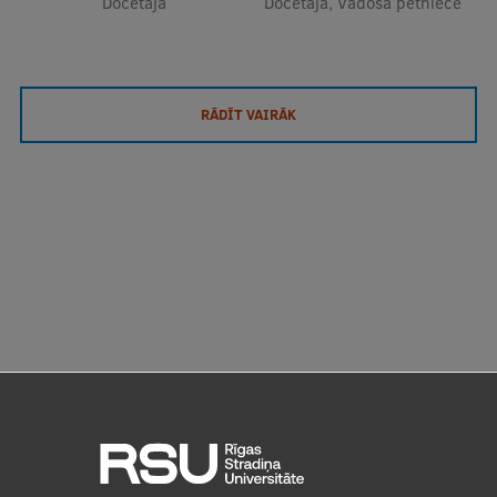
Docētāja
Docētāja, Vadošā pētniece
RĀDĪT VAIRĀK