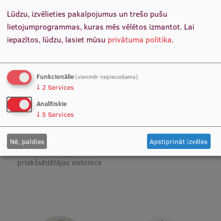
vadītāja
Lūdzu, izvēlieties pakalpojumus un trešo pušu
Starptautiskā sadarbība
lietojumprogrammas, kuras mēs vēlētos izmantot.
Lai
iepazītos, lūdzu, lasiet mūsu
privātuma politika
.
Mobilitātes programmas
Starptautiskie projekti
Funkcionālie
(vienmēr nepieciešams)
↓
2
Services
Starptautiskie sadarbības partneri
Analītiskie
↓
5
Services
EURAXESS RSU kontaktpunkts
Prof. Dr. med. Juta Kroiča
Prof. PhD Ģirts Briģis
Katedras vadītāja, Docētāja,
Docētājs, Vadošais pētnieks
EATRIS koordinators Latvijā
Nē, paldies
Apstiprināt izvēles
Vadošā pētniece, Vadītāja,
RSU Zinātnes padomes
priekšsēdētājas vietniece