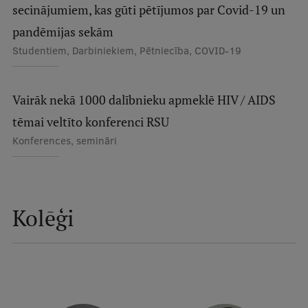
secinājumiem, kas gūti pētījumos par Covid-19 un
Ģerbonis
pandēmijas sekām
Projekti
Studentiem, Darbiniekiem, Pētniecība, COVID-19
Reitingi
Vairāk nekā 1000 dalībnieku apmeklē HIV / AIDS
Virtuālā tūre
tēmai veltīto konferenci RSU
Ilgtspējīga attīstība
Konferences, semināri
Studiju un vides pieejamība
Dati par 2025. gadu
Suvenīri un grāmatas
Kolēģi
Mūžizglītība