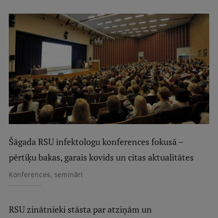
Studentu dzīve
Studiju norises vietas
Fakultātes
Mūsu cilvēki
Stratēģija
Struktūra
Vēsture un tradīcijas
Šāgada RSU infektologu konferences fokusā –
Identitāte
pērtiķu bakas, garais kovids un citas aktualitātes
Konferences, semināri
RSU fonds
Aula
RSU zinātnieki stāsta par atziņām un
Muzeji un ekspozīcijas