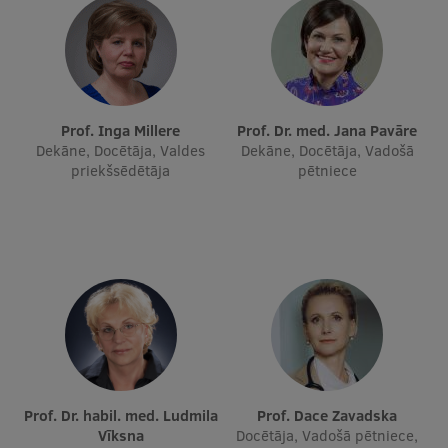
Ētikas un līdztiesības mācības
Atvērtā universitāte
Sagatavošanas kursi
Prof. Inga Millere
Prof. Dr. med. Jana Pavāre
Profesionālās pilnveides kursi
Dekāne, Docētāja, Valdes
Dekāne, Docētāja, Vadošā
priekšsēdētāja
pētniece
ESF kvalifikācijas celšanas kursi
Pedagoģiskās izaugsmes centrs
Kvalifikācijas atbilstības pārbaude
Pētniecība
Prof. Dr. habil. med. Ludmila
Prof. Dace Zavadska
Zinātniskie institūti un laboratorijas
Vīksna
Docētāja, Vadošā pētniece,