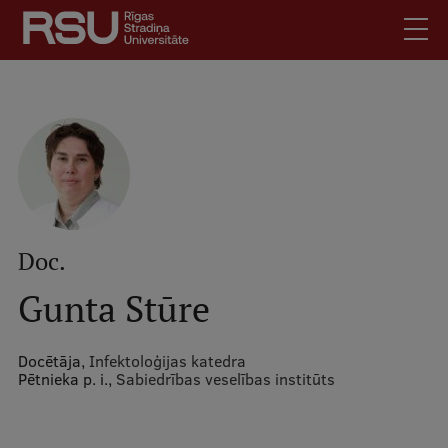
Pārlekt
uz
galveno
saturu
English
.
Latviski
Mobile
Meklēt
Skolēniem
augšējā
Studentiem
izvēlne
Absolventiem
Doc.
Darbiniekiem
Gunta Stūre
Darba devējiem
Bibliotēka
Docētāja,
Infektoloģijas katedra
Pētnieka p. i.,
Sabiedrības veselības institūts
Kontakti
Vakances