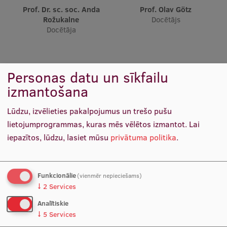
Pētniecības datu pārvaldība
Prof. Dr. sc. soc. Anda
Prof. Olav Götz
Rožukalne
Docētājs
RSU zinātnes portāls
Docētāja
Zinātnes ietekme
Pētniecības platformas
Personas datu un sīkfailu
Doktorantūras skola
izmantošana
Pētniecības pakalpojumi
Lūdzu, izvēlieties pakalpojumus un trešo pušu
Pētniecības projekti
lietojumprogrammas, kuras mēs vēlētos izmantot.
Lai
iepazītos, lūdzu, lasiet mūsu
privātuma politika
.
Zinātnieku brokastis
Prof. Dr. art. Deniss Hanovs
Prof. Dr. iur. Uldis Ķinis
Vertikāli integrētie projekti
Docētājs
Docētājs
Funkcionālie
(vienmēr nepieciešams)
Zinātniskās konferences
↓
2
Services
Inovāciju centrs
Analītiskie
↓
5
Services