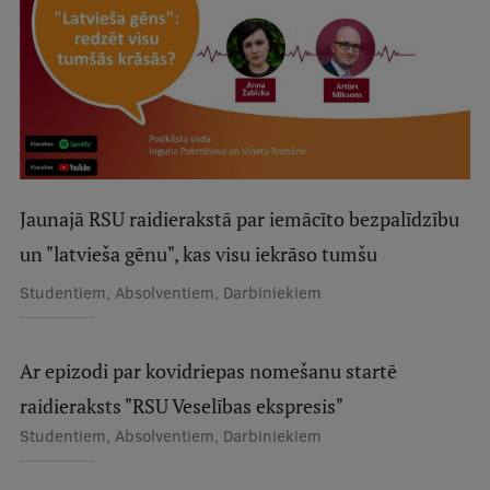
Studentu dzīve
Studiju norises vietas
Fakultātes
Mūsu cilvēki
Jaunajā RSU raidierakstā par iemācīto bezpalīdzību
Stratēģija
un "latvieša gēnu", kas visu iekrāso tumšu
Struktūra
Studentiem, Absolventiem, Darbiniekiem
Vēsture un tradīcijas
Identitāte
Ar epizodi par kovidriepas nomešanu startē
RSU fonds
raidieraksts "RSU Veselības ekspresis"
Aula
Studentiem, Absolventiem, Darbiniekiem
Muzeji un ekspozīcijas