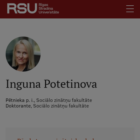
Pārlekt
uz
galveno
saturu
English
.
Latviski
Mobile
Meklēt
Skolēniem
augšējā
Studentiem
izvēlne
Absolventiem
Inguna Potetinova
Darbiniekiem
Darba devējiem
Pētnieka p. i.,
Sociālo zinātņu fakultāte
Doktorante,
Sociālo zinātņu fakultāte
Bibliotēka
Kontakti
Vakances