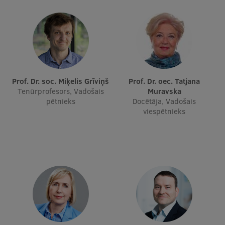
Ētikas un līdztiesības mācības
Atvērtā universitāte
Sagatavošanas kursi
Profesionālās pilnveides kursi
Prof. Dr. soc. Miķelis Grīviņš
Prof. Dr. oec. Tatjana
ESF kvalifikācijas celšanas kursi
Tenūrprofesors, Vadošais
Muravska
pētnieks
Docētāja, Vadošais
Pedagoģiskās izaugsmes centrs
viespētnieks
Kvalifikācijas atbilstības pārbaude
Pētniecība
Zinātniskie institūti un laboratorijas