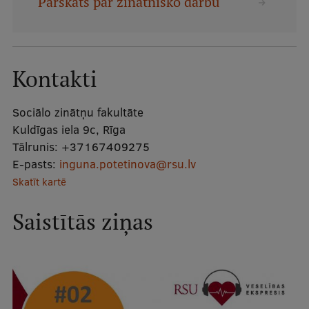
Pārskats par zinātnisko darbu
Mobile
galvenā
Studiju iespējas
izvēlne
Kontakti
Pamatstudiju programmas
Sociālo zinātņu fakultāte
Maģistra studiju programmas
Kuldīgas iela 9c, Rīga
Tālrunis:
+37167409275
Doktorantūra
E-pasts:
inguna.potetinova@rsu.lv
Rezidentūra
Skatīt kartē
Uzņemšana
Saistītās ziņas
Praktiska informācija
Par RSU