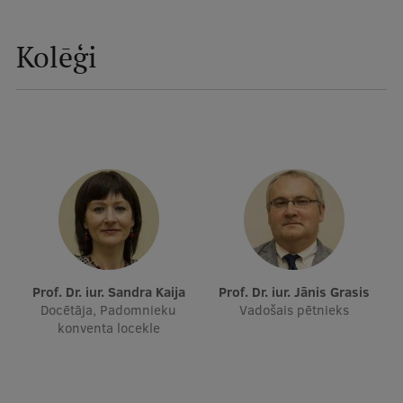
Ģerbonis
Kolēģi
Projekti
Reitingi
Virtuālā tūre
Ilgtspējīga attīstība
Studiju un vides pieejamība
Dati par 2025. gadu
Suvenīri un grāmatas
Prof. Dr. iur. Sandra Kaija
Prof. Dr. iur. Jānis Grasis
Docētāja, Padomnieku
Vadošais pētnieks
konventa locekle
Mūžizglītība