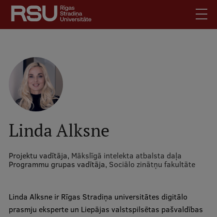
Pārlekt
uz
galveno
saturu
English
.
Latviski
Mobile
Meklēt
Skolēniem
augšējā
Studentiem
izvēlne
Absolventiem
Linda Alksne
Darbiniekiem
Darba devējiem
Projektu vadītāja,
Mākslīgā intelekta atbalsta daļa
Programmu grupas vadītāja,
Sociālo zinātņu fakultāte
Bibliotēka
Kontakti
Linda Alksne ir Rīgas Stradiņa universitātes digitālo
Vakances
prasmju eksperte un Liepājas valstspilsētas pašvaldības