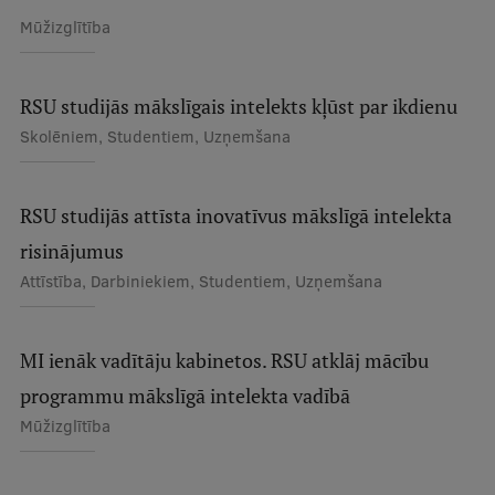
Mūžizglītība
Ģerbonis
Projekti
RSU studijās mākslīgais intelekts kļūst par ikdienu
Reitingi
Skolēniem, Studentiem, Uzņemšana
Virtuālā tūre
Ilgtspējīga attīstība
RSU studijās attīsta inovatīvus mākslīgā intelekta
Studiju un vides pieejamība
risinājumus
Attīstība, Darbiniekiem, Studentiem, Uzņemšana
Dati par 2025. gadu
Suvenīri un grāmatas
MI ienāk vadītāju kabinetos. RSU atklāj mācību
programmu mākslīgā intelekta vadībā
Mūžizglītība
Mūžizglītība