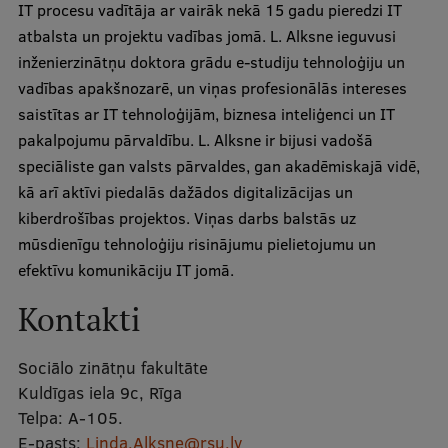
IT procesu vadītāja ar vairāk nekā 15 gadu pieredzi IT
Mobile
atbalsta un projektu vadības jomā. L. Alksne ieguvusi
galvenā
Studiju iespējas
inženierzinātņu doktora grādu e-studiju tehnoloģiju un
izvēlne
vadības apakšnozarē, un viņas profesionālās intereses
saistītas ar IT tehnoloģijām, biznesa inteliģenci un IT
Pamatstudiju programmas
pakalpojumu pārvaldību. L. Alksne ir bijusi vadošā
speciāliste gan valsts pārvaldes, gan akadēmiskajā vidē,
Maģistra studiju programmas
kā arī aktīvi piedalās dažādos digitalizācijas un
Doktorantūra
kiberdrošības projektos. Viņas darbs balstās uz
mūsdienīgu tehnoloģiju risinājumu pielietojumu un
Rezidentūra
efektīvu komunikāciju IT jomā.
Uzņemšana
Kontakti
Praktiska informācija
Sociālo zinātņu fakultāte
Kuldīgas iela 9c, Rīga
Par RSU
Telpa:
A-105.
E-pasts:
Linda.Alksne@rsu.lv