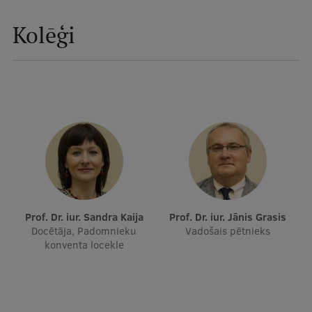
Ētikas un līdztiesības mācības
Kolēģi
Atvērtā universitāte
Sagatavošanas kursi
Profesionālās pilnveides kursi
ESF kvalifikācijas celšanas kursi
Pedagoģiskās izaugsmes centrs
Kvalifikācijas atbilstības pārbaude
Prof. Dr. iur. Sandra Kaija
Prof. Dr. iur. Jānis Grasis
Docētāja, Padomnieku
Vadošais pētnieks
Pētniecība
konventa locekle
Zinātniskie institūti un laboratorijas