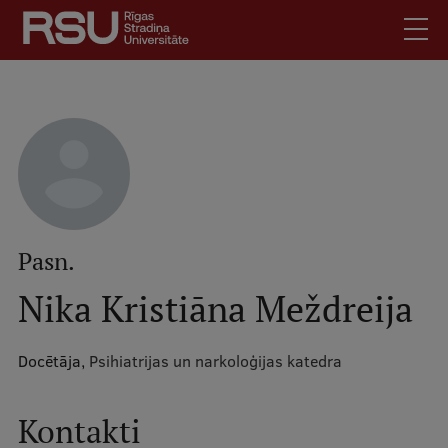
Pārlekt
uz
galveno
saturu
English
.
Latviski
Mobile
Meklēt
Skolēniem
augšējā
Studentiem
izvēlne
Absolventiem
Pasn.
Darbiniekiem
Nika Kristiāna Meždreija
Darba devējiem
Bibliotēka
Docētāja,
Psihiatrijas un narkoloģijas katedra
Kontakti
Vakances
Kontakti