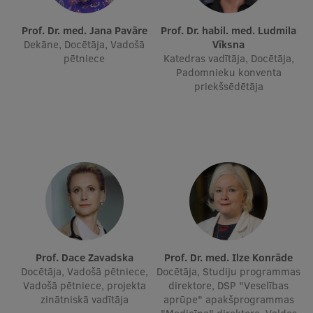
Prof. Dr. med. Jana Pavāre
Prof. Dr. habil. med. Ludmila
Studentu dzīve
Dekāne, Docētāja, Vadošā
Vīksna
pētniece
Katedras vadītāja, Docētāja,
Studiju norises vietas
Padomnieku konventa
priekšsēdētāja
Fakultātes
Mūsu cilvēki
Stratēģija
Struktūra
Vēsture un tradīcijas
Identitāte
RSU fonds
Prof. Dace Zavadska
Prof. Dr. med. Ilze Konrāde
Docētāja, Vadošā pētniece,
Docētāja, Studiju programmas
Aula
Vadošā pētniece, projekta
direktore, DSP "Veselības
zinātniskā vadītāja
aprūpe" apakšprogrammas
Muzeji un ekspozīcijas