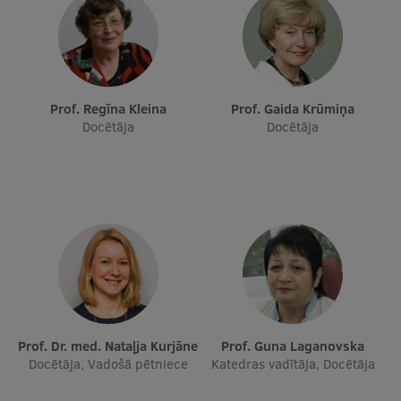
Starptautiskā sadarbība
Mobilitātes programmas
Prof. Regīna Kleina
Prof. Gaida Krūmiņa
Docētāja
Docētāja
Starptautiskie projekti
Starptautiskie sadarbības partneri
EURAXESS RSU kontaktpunkts
EATRIS koordinators Latvijā
Prof. Dr. med. Nataļja Kurjāne
Prof. Guna Laganovska
Docētāja, Vadošā pētniece
Katedras vadītāja, Docētāja