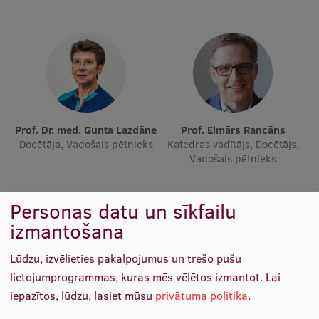
Ētikas un līdztiesības mācības
Atvērtā universitāte
Sagatavošanas kursi
Profesionālās pilnveides kursi
ESF kvalifikācijas celšanas kursi
Prof. Dr. med. Gunta Lazdāne
Prof. Elmārs Rancāns
Docētāja, Vadošais pētnieks
Katedras vadītājs, Docētājs,
Pedagoģiskās izaugsmes centrs
Vadošais pētnieks
Kvalifikācijas atbilstības pārbaude
Personas datu un sīkfailu
izmantošana
Pētniecība
Lūdzu, izvēlieties pakalpojumus un trešo pušu
lietojumprogrammas, kuras mēs vēlētos izmantot.
Lai
iepazītos, lūdzu, lasiet mūsu
privātuma politika
.
Zinātniskie institūti un laboratorijas