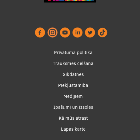
Footer
Privātuma politika
menu
Trauksmes celšana
Sīkdatnes
Piekļūstamība
Apakšējā
Medijiem
izvēlne2
Īpašumi un izsoles
Kā mūs atrast
Lapas karte