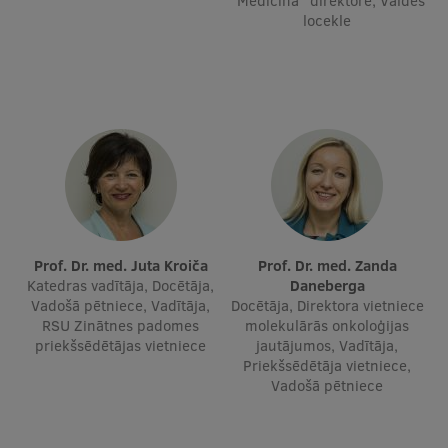
"Medicīna" direktore, Valdes
locekle
Ģerbonis
Projekti
Reitingi
Virtuālā tūre
Ilgtspējīga attīstība
Studiju un vides pieejamība
Dati par 2025. gadu
Prof. Dr. med. Juta Kroiča
Prof. Dr. med. Zanda
Katedras vadītāja, Docētāja,
Daneberga
Suvenīri un grāmatas
Vadošā pētniece, Vadītāja,
Docētāja, Direktora vietniece
RSU Zinātnes padomes
molekulārās onkoloģijas
priekšsēdētājas vietniece
jautājumos, Vadītāja,
Priekšsēdētāja vietniece,
Mūžizglītība
Vadošā pētniece