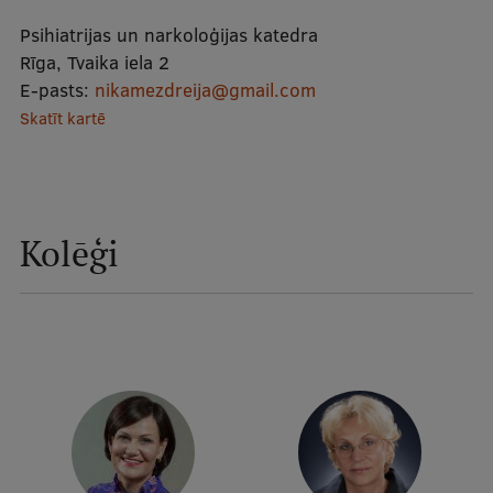
Mobile
Psihiatrijas un narkoloģijas katedra
galvenā
Studiju iespējas
Rīga, Tvaika iela 2
E-pasts:
nikamezdreija@gmail.com
izvēlne
Skatīt kartē
Pamatstudiju programmas
Maģistra studiju programmas
Doktorantūra
Kolēģi
Rezidentūra
Uzņemšana
Praktiska informācija
Par RSU