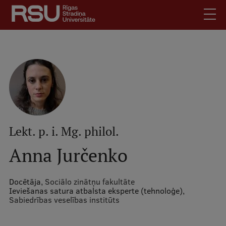
Pārlekt
uz
galveno
saturu
English
.
Latviski
Mobile
Meklēt
Skolēniem
augšējā
Studentiem
izvēlne
Absolventiem
Lekt. p. i. Mg. philol.
Darbiniekiem
Anna Jurčenko
Darba devējiem
Bibliotēka
Docētāja,
Sociālo zinātņu fakultāte
Ieviešanas satura atbalsta eksperte (tehnoloģe),
Kontakti
Sabiedrības veselības institūts
Vakances