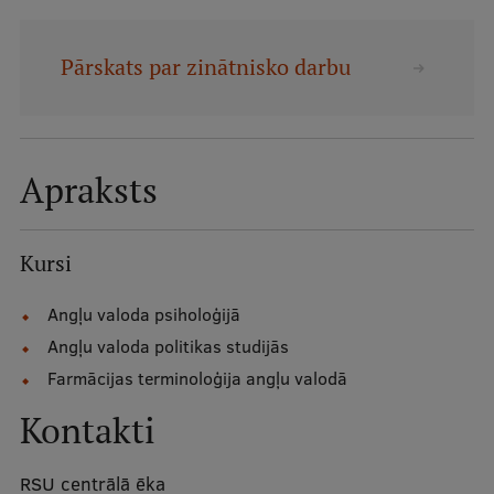
Mobile
galvenā
Studiju iespējas
Pārskats par zinātnisko darbu
izvēlne
Pamatstudiju programmas
Apraksts
Maģistra studiju programmas
Doktorantūra
Kursi
Rezidentūra
Angļu valoda psiholoģijā
Uzņemšana
Angļu valoda politikas studijās
Praktiska informācija
Farmācijas terminoloģija angļu valodā
Kontakti
Par RSU
RSU centrālā ēka