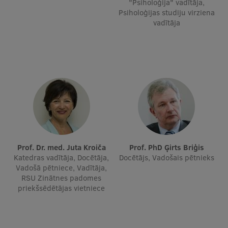
"Psiholoģija" vadītāja,
Ētikas un līdztiesības mācības
Psiholoģijas studiju virziena
vadītāja
Atvērtā universitāte
Sagatavošanas kursi
Profesionālās pilnveides kursi
ESF kvalifikācijas celšanas kursi
Pedagoģiskās izaugsmes centrs
Kvalifikācijas atbilstības pārbaude
Prof. Dr. med. Juta Kroiča
Prof. PhD Ģirts Briģis
Katedras vadītāja, Docētāja,
Docētājs, Vadošais pētnieks
Vadošā pētniece, Vadītāja,
Pētniecība
RSU Zinātnes padomes
priekšsēdētājas vietniece
Zinātniskie institūti un laboratorijas