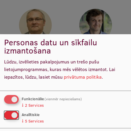
Pētniecības datu pārvaldība
RSU zinātnes portāls
Zinātnes ietekme
Pētniecības platformas
Personas datu un sīkfailu
izmantošana
Doktorantūras skola
Prof. Dr. iur. Jānis Grasis
Prof. Dr. soc. Miķelis Grīviņš
Vadošais pētnieks
Tenūrprofesors, Vadošais
Pētniecības pakalpojumi
pētnieks
Lūdzu, izvēlieties pakalpojumus un trešo pušu
lietojumprogrammas, kuras mēs vēlētos izmantot.
Lai
Pētniecības projekti
iepazītos, lūdzu, lasiet mūsu
privātuma politika
.
Zinātnieku brokastis
Vertikāli integrētie projekti
Funkcionālie
(vienmēr nepieciešams)
Zinātniskās konferences
↓
2
Services
Analītiskie
Inovāciju centrs
↓
5
Services