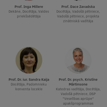
Ģerbonis
Prof. Inga Millere
Prof. Dace Zavadska
Dekāne, Docētāja, Valdes
Docētāja, Vadošā pētniece,
Projekti
priekšsēdētāja
Vadošā pētniece, projekta
zinātniskā vadītāja
Reitingi
Virtuālā tūre
Ilgtspējīga attīstība
Studiju un vides pieejamība
Dati par 2025. gadu
Suvenīri un grāmatas
Prof. Dr. iur. Sandra Kaija
Prof. Dr. psych. Kristīne
Docētāja, Padomnieku
Mārtinsone
konventa locekle
Katedras vadītāja, Docētāja,
Mūžizglītība
Vadošā pētniece, DSP
"Veselības aprūpe"
apakšprogrammas