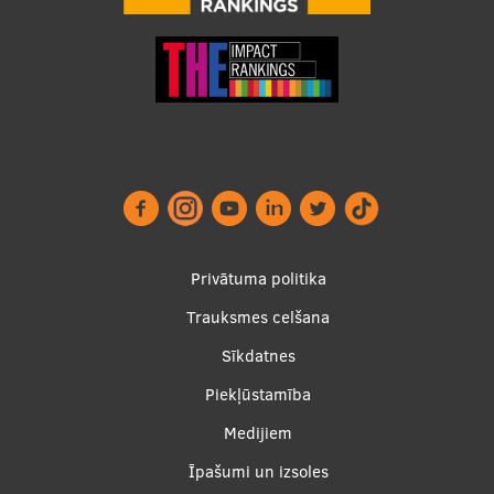
Footer
Privātuma politika
menu
Trauksmes celšana
Sīkdatnes
Piekļūstamība
Apakšējā
Medijiem
izvēlne2
Īpašumi un izsoles