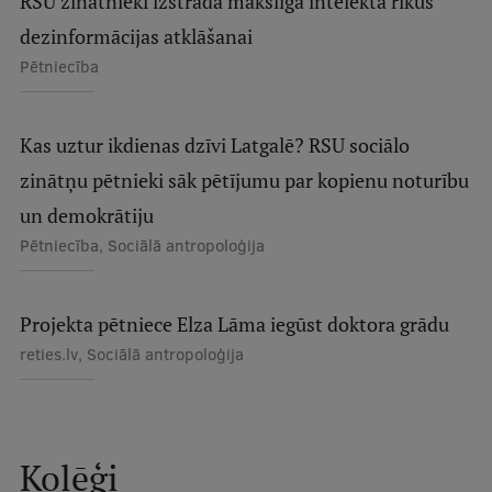
RSU zinātnieki izstrādā mākslīgā intelekta rīkus
dezinformācijas atklāšanai
Studentu dzīve
Pētniecība
Studiju norises vietas
Fakultātes
Kas uztur ikdienas dzīvi Latgalē? RSU sociālo
zinātņu pētnieki sāk pētījumu par kopienu noturību
Mūsu cilvēki
un demokrātiju
Stratēģija
Pētniecība, Sociālā antropoloģija
Struktūra
Vēsture un tradīcijas
Projekta pētniece Elza Lāma iegūst doktora grādu
Identitāte
reties.lv, Sociālā antropoloģija
RSU fonds
Aula
Kolēģi
Muzeji un ekspozīcijas