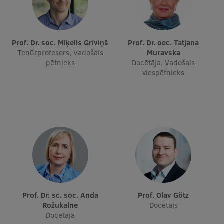
Ētikas un līdztiesības mācības
Atvērtā universitāte
Prof. Dr. soc. Miķelis Grīviņš
Prof. Dr. oec. Tatjana
Sagatavošanas kursi
Tenūrprofesors, Vadošais
Muravska
pētnieks
Docētāja, Vadošais
Profesionālās pilnveides kursi
viespētnieks
ESF kvalifikācijas celšanas kursi
Pedagoģiskās izaugsmes centrs
Kvalifikācijas atbilstības pārbaude
Pētniecība
Prof. Dr. sc. soc. Anda
Prof. Olav Götz
Rožukalne
Docētājs
Zinātniskie institūti un laboratorijas
Docētāja