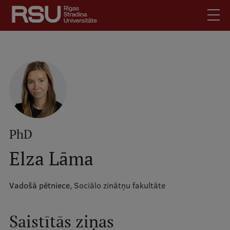
Pārlekt
uz
galveno
saturu
English
.
Latviski
Mobile
Meklēt
Skolēniem
augšējā
Studentiem
izvēlne
Absolventiem
PhD
Darbiniekiem
Elza Lāma
Darba devējiem
Bibliotēka
Vadošā pētniece,
Sociālo zinātņu fakultāte
Kontakti
Vakances
Saistītās ziņas