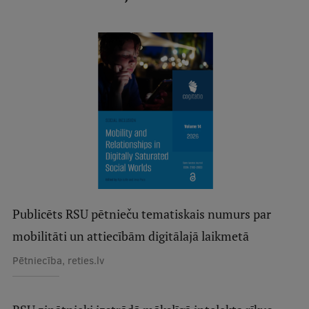
Mobile
galvenā
Studiju iespējas
izvēlne
Pamatstudiju programmas
Maģistra studiju programmas
Doktorantūra
Rezidentūra
Uzņemšana
Publicēts RSU pētnieču tematiskais numurs par
Praktiska informācija
mobilitāti un attiecībām digitālajā laikmetā
Pētniecība, reties.lv
Par RSU