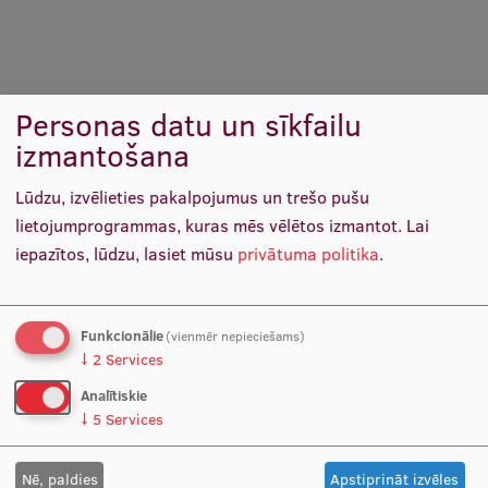
Pētniecības datu pārvaldība
RSU zinātnes portāls
Zinātnes ietekme
Personas datu un sīkfailu
Pētniecības platformas
izmantošana
Doktorantūras skola
Lūdzu, izvēlieties pakalpojumus un trešo pušu
Pētniecības pakalpojumi
lietojumprogrammas, kuras mēs vēlētos izmantot.
Lai
Prof. Dr. art. Deniss Hanovs
Prof. Dr. iur. Uldis Ķinis
iepazītos, lūdzu, lasiet mūsu
privātuma politika
.
Pētniecības projekti
Docētājs
Docētājs
Zinātnieku brokastis
Funkcionālie
(vienmēr nepieciešams)
Vertikāli integrētie projekti
↓
2
Services
Zinātniskās konferences
Analītiskie
↓
5
Services
Inovāciju centrs
Nē, paldies
Apstiprināt izvēles