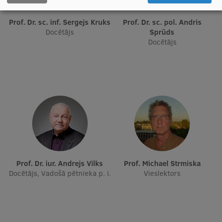
Starptautiskā sadarbība
Prof. Dr. sc. inf. Sergejs Kruks
Prof. Dr. sc. pol. Andris
Docētājs
Sprūds
Docētājs
Mobilitātes programmas
Starptautiskie projekti
Starptautiskie sadarbības partneri
EURAXESS RSU kontaktpunkts
EATRIS koordinators Latvijā
Prof. Dr. iur. Andrejs Vilks
Prof. Michael Strmiska
Docētājs, Vadošā pētnieka p. i.
Vieslektors