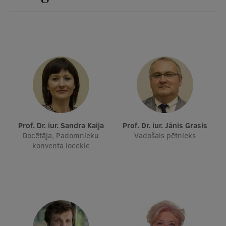
Ģerbonis
Projekti
Reitingi
Virtuālā tūre
Ilgtspējīga attīstība
Studiju un vides pieejamība
Prof. Dr. iur. Sandra Kaija
Prof. Dr. iur. Jānis Grasis
Dati par 2025. gadu
Docētāja, Padomnieku
Vadošais pētnieks
konventa locekle
Suvenīri un grāmatas
Mūžizglītība