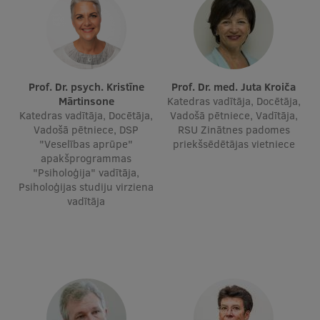
Ētikas un līdztiesības mācības
Atvērtā universitāte
Sagatavošanas kursi
Prof. Dr. psych. Kristīne
Prof. Dr. med. Juta Kroiča
Profesionālās pilnveides kursi
Mārtinsone
Katedras vadītāja, Docētāja,
Katedras vadītāja, Docētāja,
Vadošā pētniece, Vadītāja,
ESF kvalifikācijas celšanas kursi
Vadošā pētniece, DSP
RSU Zinātnes padomes
"Veselības aprūpe"
priekšsēdētājas vietniece
Pedagoģiskās izaugsmes centrs
apakšprogrammas
"Psiholoģija" vadītāja,
Kvalifikācijas atbilstības pārbaude
Psiholoģijas studiju virziena
vadītāja
Pētniecība
Zinātniskie institūti un laboratorijas