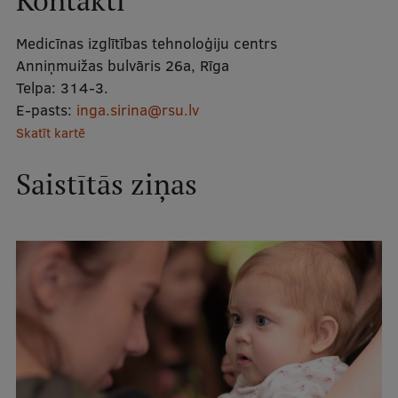
Kontakti
Mobile
Medicīnas izglītības tehnoloģiju centrs
galvenā
Studiju iespējas
Anniņmuižas bulvāris 26a, Rīga
izvēlne
Telpa:
314-3.
E-pasts:
inga.sirina@rsu.lv
Pamatstudiju programmas
Skatīt kartē
Maģistra studiju programmas
Saistītās ziņas
Doktorantūra
Rezidentūra
Uzņemšana
Praktiska informācija
Par RSU