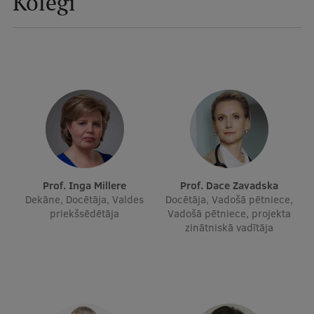
Kolēģi
Ģerbonis
Projekti
Reitingi
Virtuālā tūre
Ilgtspējīga attīstība
Studiju un vides pieejamība
Dati par 2025. gadu
Prof. Inga Millere
Prof. Dace Zavadska
Dekāne, Docētāja, Valdes
Docētāja, Vadošā pētniece,
Suvenīri un grāmatas
priekšsēdētāja
Vadošā pētniece, projekta
zinātniskā vadītāja
Mūžizglītība