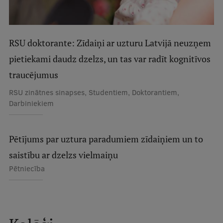
Studentu dzīve
RSU doktorante: Zīdaiņi ar uzturu Latvijā neuzņem
Studiju norises vietas
pietiekami daudz dzelzs, un tas var radīt kognitīvos
Fakultātes
traucējumus
Mūsu cilvēki
RSU zinātnes sinapses, Studentiem, Doktorantiem,
Stratēģija
Darbiniekiem
Struktūra
Pētījums par uztura paradumiem zīdaiņiem un to
Vēsture un tradīcijas
saistību ar dzelzs vielmaiņu
Identitāte
Pētniecība
RSU fonds
Aula
Muzeji un ekspozīcijas