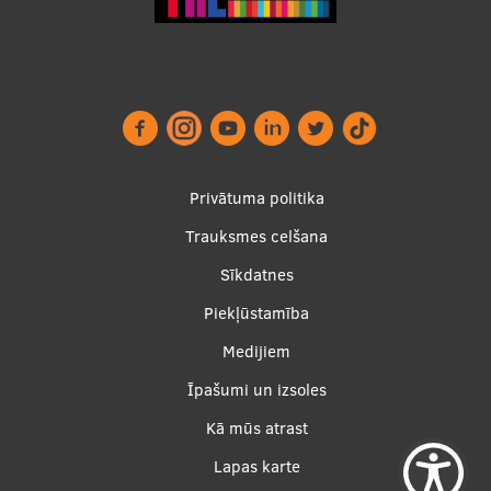
Footer
Privātuma politika
menu
Trauksmes celšana
Sīkdatnes
Piekļūstamība
Apakšējā
Medijiem
izvēlne2
Īpašumi un izsoles
Kā mūs atrast
Lapas karte