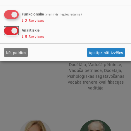
Starptautiskā sadarbība
Funkcionālie
(vienmēr nepieciešams)
↓
2
Services
Analītiskie
Mobilitātes programmas
↓
5
Services
Starptautiskie projekti
Nē, paldies
Apstiprināt izvēles
Prof. PhD Baiba Rozentāle
Prof. Dr. paed., Mg. psych.
Starptautiskie sadarbības partneri
Docētāja, Pētnieks
Žermēna Vazne
Docētāja, Vadošā pētniece,
EURAXESS RSU kontaktpunkts
Vadošā pētniece, Docētāja,
Psiholoģiskās sagatavošanas
EATRIS koordinators Latvijā
vecākā trenera kvalifikācijas
vadītāja