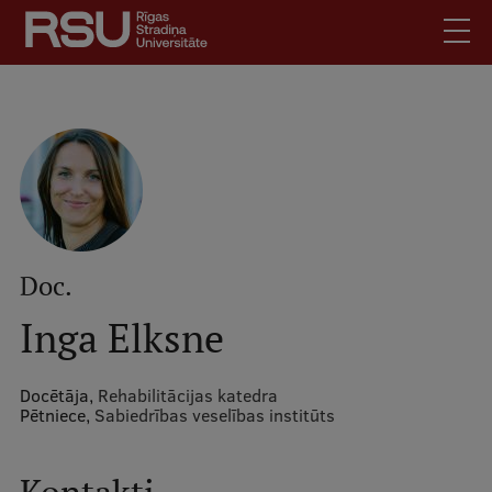
Pārlekt
uz
galveno
saturu
English
.
Latviski
Mobile
Meklēt
Skolēniem
augšējā
Studentiem
izvēlne
Absolventiem
Doc.
Darbiniekiem
Inga Elksne
Darba devējiem
Bibliotēka
Docētāja,
Rehabilitācijas katedra
Pētniece,
Sabiedrības veselības institūts
Kontakti
Vakances