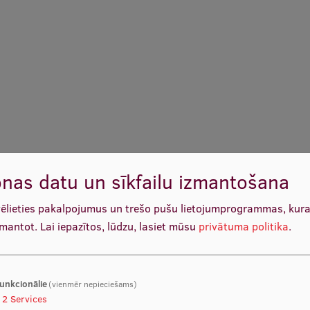
nas datu un sīkfailu izmantošana
vēlieties pakalpojumus un trešo pušu lietojumprogrammas, kur
zmantot.
Lai iepazītos, lūdzu, lasiet mūsu
privātuma politika
.
unkcionālie
(vienmēr nepieciešams)
2
Services
Prof. Dace Zavadska
Prof. Dr. psych. Kristīne Mārt