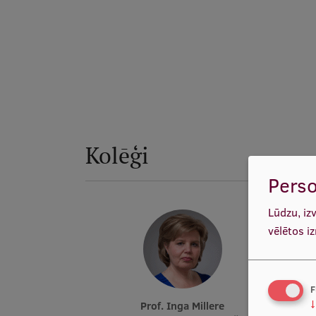
Kolēģi
Perso
Lūdzu, iz
vēlētos i
F
↓
Prof. Inga Millere