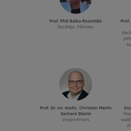
Prof. PhD Baiba Rozentāle
Prof. Dr. paed., Mg. psych. Žermēna
Docētāja, Pētnieks
Docē
pēt
sa
Prof. Dr. rer. medic. Christian Martin
A
Gerhard Stierle
Maģ
Viesprofesors
vadīb
Z