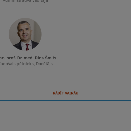
Administratīvā vadītāja
soc. prof. Dr. med. Dins Šmits
adošais pētnieks, Docētājs
RĀDĪT VAIRĀK