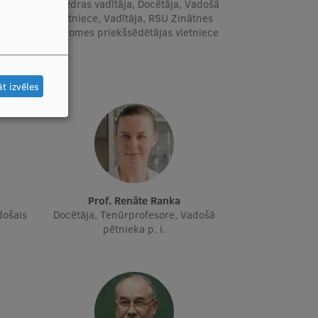
adošā
Katedras vadītāja, Docētāja, Vadošā
ūpe"
pētniece, Vadītāja, RSU Zinātnes
ija"
padomes priekšsēdētājas vietniece
irziena
t izvēles
Prof. Renāte Ranka
došais
Docētāja, Tenūrprofesore, Vadošā
pētnieka p. i.