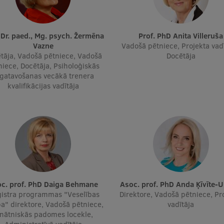
Prof. PhD Anita Villeruša
Vazne
Vadošā pētniece, Projekta vadī
tāja, Vadošā pētniece, Vadošā
Docētāja
niece, Docētāja, Psiholoģiskās
gatavošanas vecākā trenera
kvalifikācijas vadītāja
soc. prof. PhD Daiga Behmane
Asoc. prof. PhD Anda Ķīvīte-
istra programmas "Veselības
Direktore, Vadošā pētniece, Pr
a" direktore, Vadošā pētniece,
vadītāja
inātniskās padomes locekle,