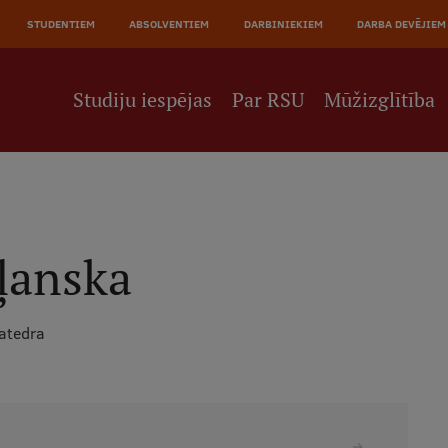
JĀ
STUDENTIEM
ABSOLVENTIEM
DARBINIEKIEM
DARBA DEVĒJIEM
NE
Studiju iespējas
Par RSU
Mūžizglītība
ļanska
katedra