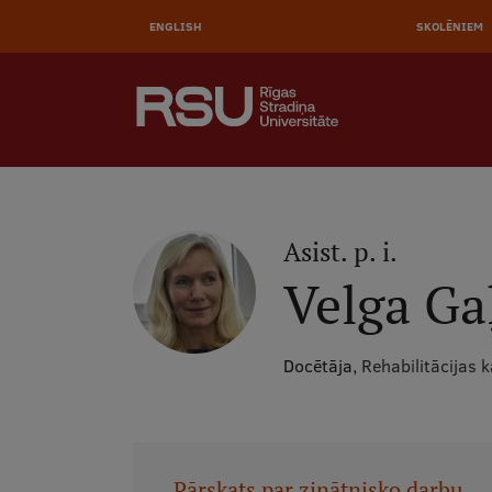
AUGŠĒ
Pārlekt
uz
ENGLISH
SKOLĒNIEM
IZVĒL
galveno
saturu
MEKLĒT
Galvenā
izvēlne
.
Asist. p. i.
Velga Ga
Docētāja,
Rehabilitācijas 
Pārskats par zinātnisko darbu