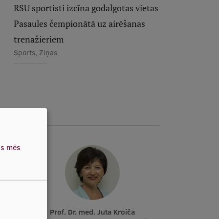
RSU sportisti izcīna godalgotas vietas
Pasaules čempionātā uz airēšanas
trenažieriem
Sports, Ziņas
as mēs
insone
Prof. Dr. med. Juta Kroiča