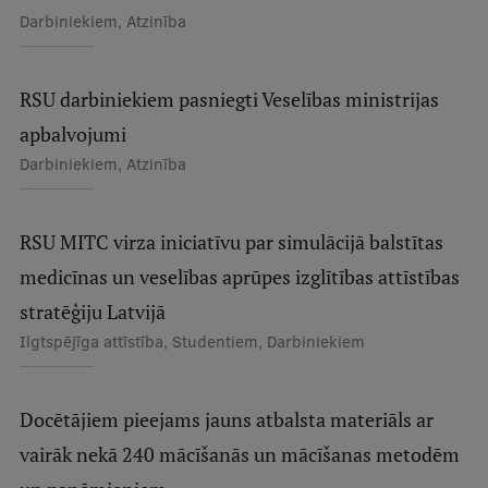
Darbiniekiem, Atzinība
Studentu dzīve
Studiju norises vietas
RSU darbiniekiem pasniegti Veselības ministrijas
apbalvojumi
Fakultātes
Darbiniekiem, Atzinība
Mūsu cilvēki
Stratēģija
RSU MITC virza iniciatīvu par simulācijā balstītas
Struktūra
medicīnas un veselības aprūpes izglītības attīstības
Vēsture un tradīcijas
stratēģiju Latvijā
Ilgtspējīga attīstība, Studentiem, Darbiniekiem
Identitāte
RSU fonds
Docētājiem pieejams jauns atbalsta materiāls ar
Aula
vairāk nekā 240 mācīšanās un mācīšanas metodēm
Muzeji un ekspozīcijas