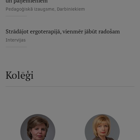
un paņēmieniem
Pedagoģiskā izaugsme, Darbiniekiem
Ģerbonis
Projekti
Strādājot ergoterapijā, vienmēr jābūt radošam
Reitingi
Intervijas
Virtuālā tūre
Ilgtspējīga attīstība
Studiju un vides pieejamība
Kolēģi
Dati par 2025. gadu
Suvenīri un grāmatas
Mūžizglītība