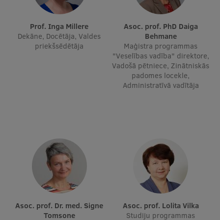
Ētikas un līdztiesības mācības
Prof. Inga Millere
Asoc. prof. PhD Daiga
Atvērtā universitāte
Dekāne, Docētāja, Valdes
Behmane
priekšsēdētāja
Maģistra programmas
Sagatavošanas kursi
"Veselības vadība" direktore,
Vadošā pētniece, Zinātniskās
Profesionālās pilnveides kursi
padomes locekle,
Administratīvā vadītāja
ESF kvalifikācijas celšanas kursi
Pedagoģiskās izaugsmes centrs
Kvalifikācijas atbilstības pārbaude
Pētniecība
Zinātniskie institūti un laboratorijas
Asoc. prof. Dr. med. Signe
Asoc. prof. Lolita Vilka
Tomsone
Studiju programmas