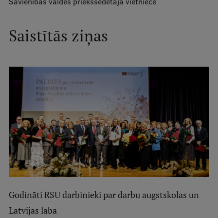
Savienības valdes priekšsēdētāja vietniece
Mobile
galvenā
Studiju iespējas
Saistītās ziņas
izvēlne
Pamatstudiju programmas
Maģistra studiju programmas
Doktorantūra
Rezidentūra
Uzņemšana
Praktiska informācija
Godināti RSU darbinieki par darbu augstskolas un
Par RSU
Latvijas labā