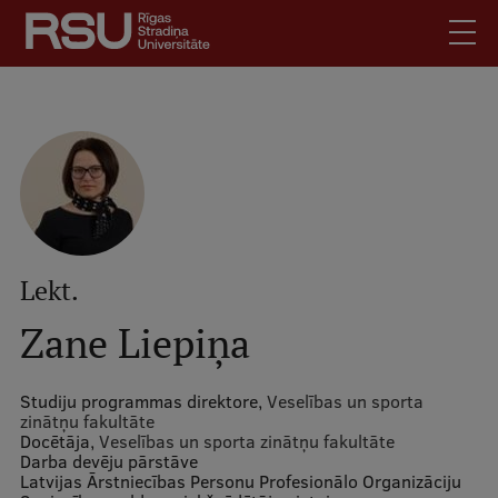
Pārlekt
uz
galveno
saturu
English
.
Latviski
Mobile
Meklēt
Skolēniem
augšējā
Studentiem
izvēlne
Absolventiem
Lekt.
Darbiniekiem
Zane Liepiņa
Darba devējiem
Bibliotēka
Studiju programmas direktore,
Veselības un sporta
zinātņu fakultāte
Kontakti
Docētāja,
Veselības un sporta zinātņu fakultāte
Darba devēju pārstāve
Vakances
Latvijas Ārstniecības Personu Profesionālo Organizāciju