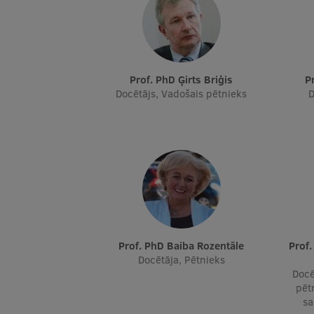
Prof. PhD Ģirts Briģis
Docētājs, Vadošais pētnieks
D
Prof. PhD Baiba Rozentāle
Prof. Dr. paed., Mg. psych. Žermēna
Docētāja, Pētnieks
Docē
pēt
sa