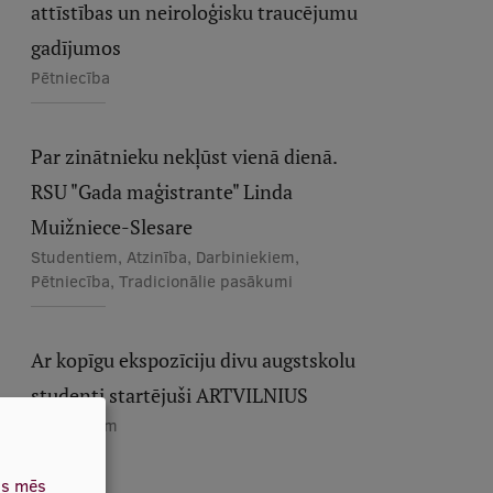
attīstības un neiroloģisku traucējumu
gadījumos
Pētniecība
Par zinātnieku nekļūst vienā dienā.
RSU "Gada maģistrante" Linda
Muižniece-Slesare
Studentiem, Atzinība, Darbiniekiem,
Pētniecība, Tradicionālie pasākumi
Ar kopīgu ekspozīciju divu augstskolu
studenti startējuši ARTVILNIUS
Studentiem
as mēs