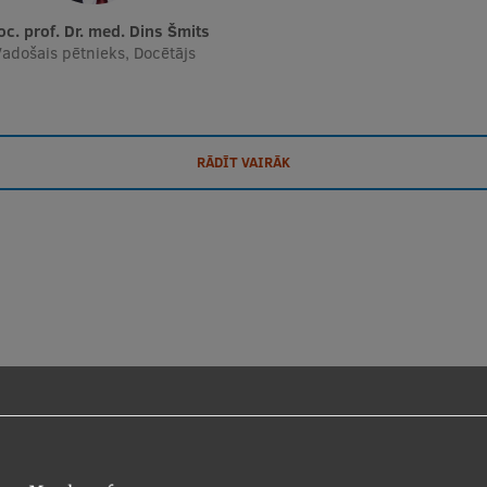
soc. prof. Dr. med. Dins Šmits
adošais pētnieks, Docētājs
RĀDĪT VAIRĀK