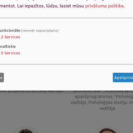
zmantot.
Lai iepazītos, lūdzu, lasiet mūsu
privātuma politika
.
unkcionālie
(vienmēr nepieciešams)
2
Services
nalītiskie
5
Services
es
Apstiprinā
Prof. Dace Zavadska
Prof. Dr. psych. Kristīne Mārt
tāja, Vadošā pētniece, Vadošā
Katedras vadītāja, Docētāja, V
ce, projekta zinātniskā vadītāja
pētniece, DSP "Veselības apr
apakšprogrammas "Psiholoģ
vadītāja, Psiholoģijas studiju v
vadītāja