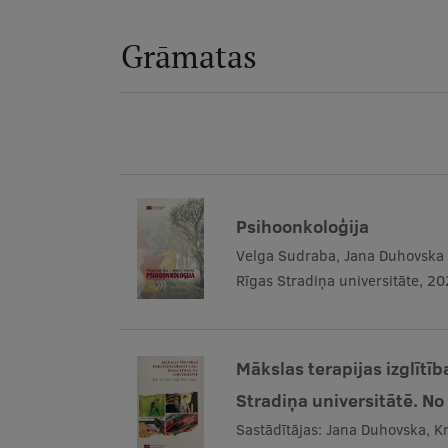
Grāmatas
Psihoonkoloģija
Velga Sudraba, Jana Duhovska
Rīgas Stradiņa universitāte, 2
Mākslas terapijas izglītī
Stradiņa universitātē. No 
Sastādītājas: Jana Duhovska, K