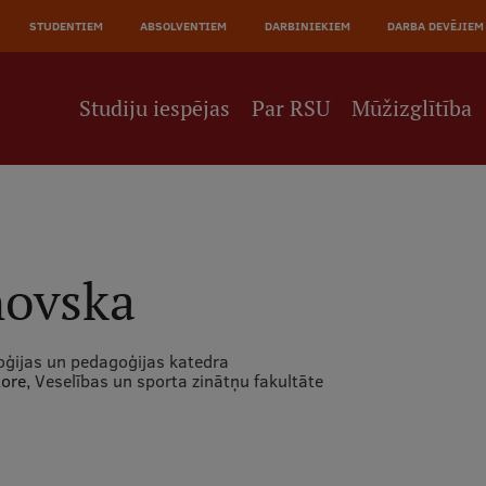
JĀ
STUDENTIEM
ABSOLVENTIEM
DARBINIEKIEM
DARBA DEVĒJIEM
NE
Studiju iespējas
Par RSU
Mūžizglītība
hovska
oģijas un pedagoģijas katedra
tore,
Veselības un sporta zinātņu fakultāte