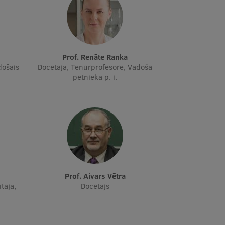
Prof. Renāte Ranka
došais
Docētāja, Tenūrprofesore, Vadošā
pētnieka p. i.
Prof. Aivars Vētra
tāja,
Docētājs