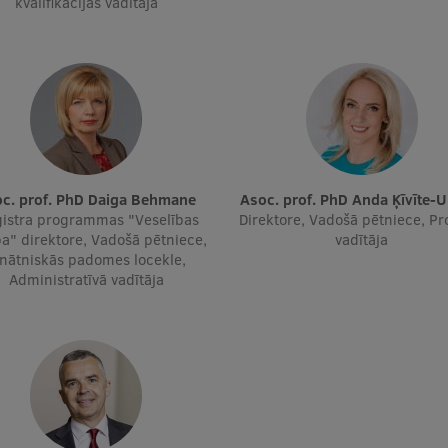
kvalifikācijas vadītāja
soc. prof. PhD Daiga Behmane
Asoc. prof. PhD Anda Ķīvīte-
istra programmas "Veselības
Direktore, Vadošā pētniece, Pr
a" direktore, Vadošā pētniece,
vadītāja
inātniskās padomes locekle,
Administratīvā vadītāja