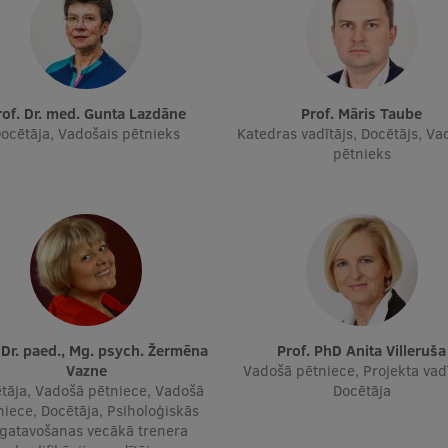
Prof. Dr. med. Gunta Lazdāne
Prof. Māris Taube
ocētāja, Vadošais pētnieks
Katedras vadītājs, Docētājs, Va
pētnieks
Prof. PhD Anita Villeruša
Vazne
Vadošā pētniece, Projekta vadī
tāja, Vadošā pētniece, Vadošā
Docētāja
niece, Docētāja, Psiholoģiskās
gatavošanas vecākā trenera