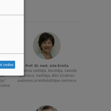
t izvēles
insone
Prof. Dr. med. Juta Kroiča
adošā
Katedras vadītāja, Docētāja, Vadošā
ūpe"
pētniece, Vadītāja, RSU Zinātnes
ija"
padomes priekšsēdētājas vietniece
irziena