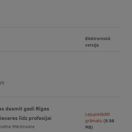
Elektroniskā
versija
025
bas desmit gadi Rīgas
Lejupielādēt
ieceres līdz profesijai
grāmatu
(8.98
ristīne Mārtinsone
MB)