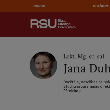
AUGŠĒ
Pārlekt
uz
ENGLISH
SKOLĒNIEM
IZVĒL
galveno
saturu
MEKLĒT
Galvenā
izvēlne
.
Lekt. Mg. sc. sal.
Jana Du
Docētāja,
Veselības psihol
Studiju programmas direk
Pētnieka p. i.