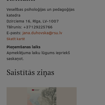
Veselības psiholoģijas un pedagoģijas
katedra
Dzirciema 16, Rīga, LV-1007
Tālrunis:
+37129225766
E-pasts:
jana.duhovska@rsu.lv
Skatīt kartē
Pieņemšanas laiks
Apmeklējuma laiku lūgums iepriekš
saskaņot.
Saistītās ziņas