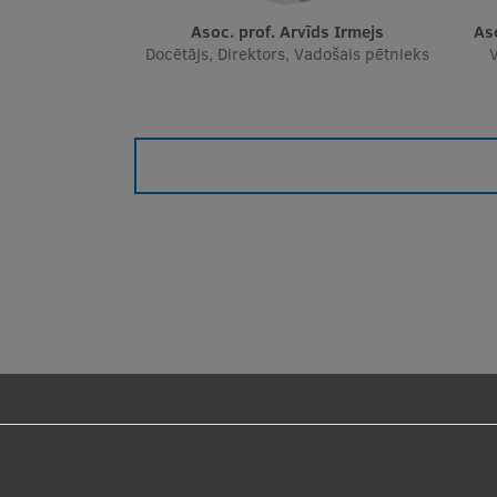
Asoc. prof. Arvīds Irmejs
A
Docētājs, Direktors, Vadošais pētnieks
V