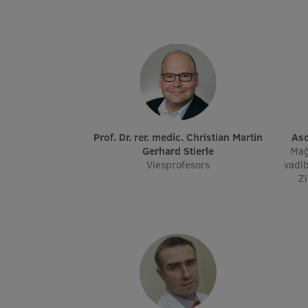
Prof. Dr. rer. medic. Christian Martin
A
Gerhard Stierle
Maģ
Viesprofesors
vadīb
Z