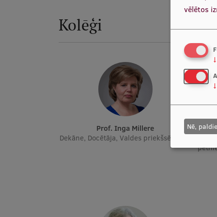
vēlētos i
Kolēģi
F
↓
A
↓
Nē, paldi
Prof. Inga Millere
Dekāne, Docētāja, Valdes priekšsēdētāja
Docē
pētnie