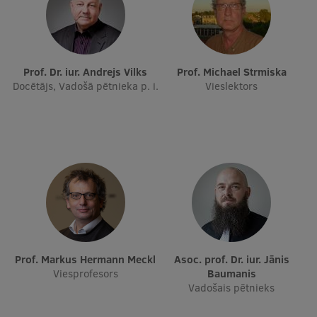
Starptautiskā sadarbība
Prof. Dr. iur. Andrejs Vilks
Prof. Michael Strmiska
Mobilitātes programmas
Docētājs, Vadošā pētnieka p. i.
Vieslektors
Starptautiskie projekti
Starptautiskie sadarbības partneri
EURAXESS RSU kontaktpunkts
EATRIS koordinators Latvijā
Prof. Markus Hermann Meckl
Asoc. prof. Dr. iur. Jānis
Viesprofesors
Baumanis
Vadošais pētnieks