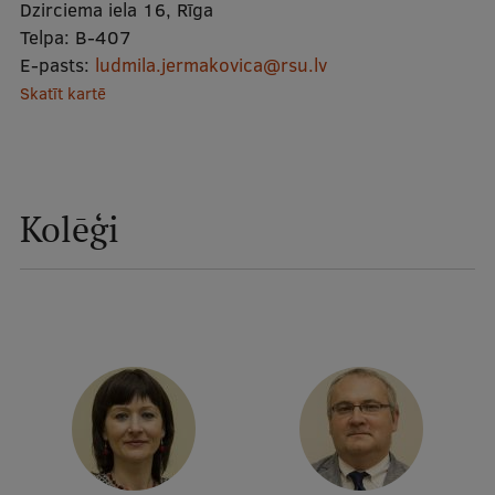
Dzirciema iela 16, Rīga
Telpa:
B-407
Studentu dzīve
E-pasts:
ludmila.jermakovica@rsu.lv
Skatīt kartē
Studiju norises vietas
Fakultātes
Mūsu cilvēki
Kolēģi
Stratēģija
Struktūra
Vēsture un tradīcijas
Identitāte
RSU fonds
Aula
Muzeji un ekspozīcijas