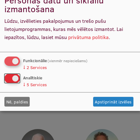
Personas datu un sīkfailu
Pētniecības datu pārvaldība
izmantošana
Docētājs
Docētājs
RSU zinātnes portāls
Lūdzu, izvēlieties pakalpojumus un trešo pušu
Zinātnes ietekme
lietojumprogrammas, kuras mēs vēlētos izmantot.
Lai
iepazītos, lūdzu, lasiet mūsu
privātuma politika
.
Pētniecības platformas
Doktorantūras skola
Funkcionālie
(vienmēr nepieciešams)
Pētniecības pakalpojumi
↓
2
Services
Pētniecības projekti
Analītiskie
Prof. Dr. sc. inf. Sergejs Kruks
Prof. Dr. sc. pol. Andris
↓
5
Services
Zinātnieku brokastis
Docētājs
Sprūds
Docētājs
Vertikāli integrētie projekti
Nē, paldies
Apstiprināt izvēles
Zinātniskās konferences
Inovāciju centrs