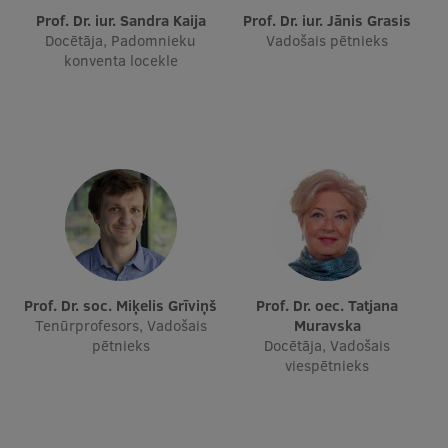
Prof. Dr. iur. Sandra Kaija
Prof. Dr. iur. Jānis Grasis
Ģerbonis
Docētāja, Padomnieku
Vadošais pētnieks
konventa locekle
Projekti
Reitingi
Virtuālā tūre
Ilgtspējīga attīstība
Studiju un vides pieejamība
Dati par 2025. gadu
Suvenīri un grāmatas
Prof. Dr. soc. Miķelis Grīviņš
Prof. Dr. oec. Tatjana
Tenūrprofesors, Vadošais
Muravska
pētnieks
Docētāja, Vadošais
viespētnieks
Mūžizglītība