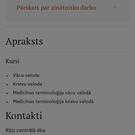
Mobile
Pārskats par zinātnisko darbu
galvenā
Studiju iespējas
izvēlne
Apraksts
Pamatstudiju programmas
Maģistra studiju programmas
Kursi
Doktorantūra
Vācu valoda
Rezidentūra
Krievu valoda
Uzņemšana
Medicīnas terminoloģija vācu valodā
Praktiska informācija
Medicīnas terminoloģija krievu valodā
Kontakti
Par RSU
RSU centrālā ēka