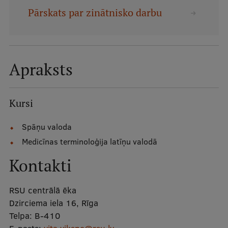
Mobile
Pārskats par zinātnisko darbu
galvenā
Studiju iespējas
izvēlne
Apraksts
Pamatstudiju programmas
Maģistra studiju programmas
Kursi
Doktorantūra
Spāņu valoda
Rezidentūra
Medicīnas terminoloģija latīņu valodā
Uzņemšana
Kontakti
Praktiska informācija
RSU centrālā ēka
Dzirciema iela 16, Rīga
Par RSU
Telpa:
B-410