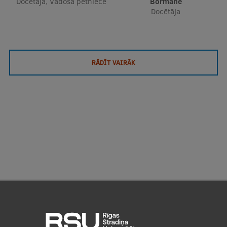
Docētāja, Vadošā pētniece
Bormane
Docētāja
RĀDĪT VAIRĀK