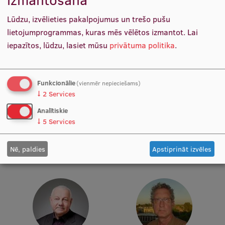
Pētniecības datu pārvaldība
Lūdzu, izvēlieties pakalpojumus un trešo pušu
RSU zinātnes portāls
lietojumprogrammas, kuras mēs vēlētos izmantot.
Lai
Zinātnes ietekme
iepazītos, lūdzu, lasiet mūsu
privātuma politika
.
Pētniecības platformas
Doktorantūras skola
Funkcionālie
(vienmēr nepieciešams)
↓
2
Services
Pētniecības pakalpojumi
Prof. Dr. sc. inf. Sergejs Kruks
Prof. Dr. sc. pol. Andris
Analītiskie
Docētājs
Sprūds
Pētniecības projekti
↓
5
Services
Docētājs
Zinātnieku brokastis
Nē, paldies
Apstiprināt izvēles
Vertikāli integrētie projekti
Zinātniskās konferences
Inovāciju centrs