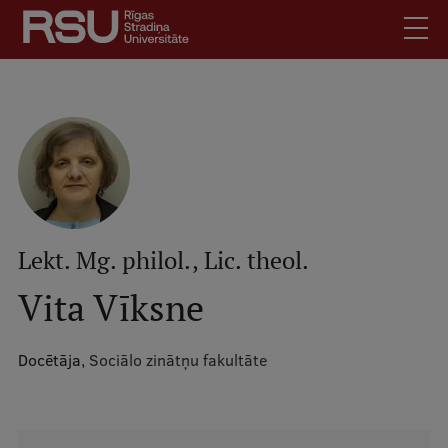
Pārlekt
uz
galveno
saturu
English
.
Latviski
Mobile
Meklēt
Skolēniem
augšējā
Studentiem
izvēlne
Absolventiem
Lekt. Mg. philol., Lic. theol.
Darbiniekiem
Vita Vīksne
Darba devējiem
Bibliotēka
Docētāja,
Sociālo zinātņu fakultāte
Kontakti
Vakances