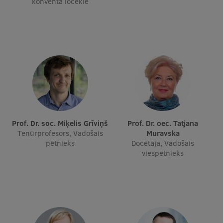
konventa locekle
Ģerbonis
Projekti
Reitingi
Virtuālā tūre
Ilgtspējīga attīstība
Studiju un vides pieejamība
Prof. Dr. soc. Miķelis Grīviņš
Prof. Dr. oec. Tatjana
Dati par 2025. gadu
Tenūrprofesors, Vadošais
Muravska
pētnieks
Docētāja, Vadošais
Suvenīri un grāmatas
viespētnieks
Mūžizglītība