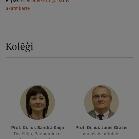
E-pasts:
vita.viksne@rsu.lv
Skatīt kartē
Studentu dzīve
Studiju norises vietas
Fakultātes
Kolēģi
Mūsu cilvēki
Stratēģija
Struktūra
Vēsture un tradīcijas
Identitāte
RSU fonds
Aula
Prof. Dr. iur. Sandra Kaija
Prof. Dr. iur. Jānis Grasis
Docētāja, Padomnieku
Vadošais pētnieks
Muzeji un ekspozīcijas