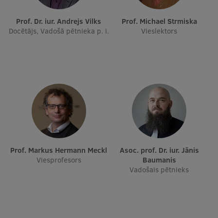
Starptautiskā sadarbība
Prof. Dr. iur. Andrejs Vilks
Prof. Michael Strmiska
Docētājs, Vadošā pētnieka p. i.
Vieslektors
Mobilitātes programmas
Starptautiskie projekti
Starptautiskie sadarbības partneri
EURAXESS RSU kontaktpunkts
EATRIS koordinators Latvijā
Prof. Markus Hermann Meckl
Asoc. prof. Dr. iur. Jānis
Viesprofesors
Baumanis
Vadošais pētnieks