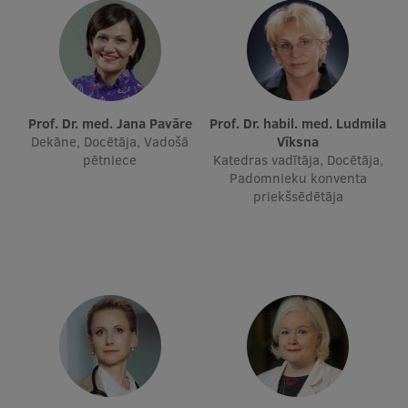
Ētikas un līdztiesības mācības
Atvērtā universitāte
Sagatavošanas kursi
Profesionālās pilnveides kursi
Prof. Dr. med. Jana Pavāre
Prof. Dr. habil. med. Ludmila
Dekāne, Docētāja, Vadošā
Vīksna
ESF kvalifikācijas celšanas kursi
pētniece
Katedras vadītāja, Docētāja,
Padomnieku konventa
Pedagoģiskās izaugsmes centrs
priekšsēdētāja
Kvalifikācijas atbilstības pārbaude
Pētniecība
Zinātniskie institūti un laboratorijas