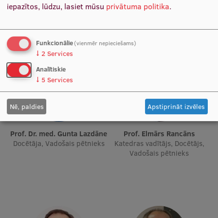
Priekšsēdētāja vietniece,
iepazītos, lūdzu, lasiet mūsu
privātuma politika
.
Starptautiskā sadarbība
Vadošā pētniece
Funkcionālie
(vienmēr nepieciešams)
↓
2
Services
Mobilitātes programmas
Analītiskie
Starptautiskie projekti
↓
5
Services
Starptautiskie sadarbības partneri
Nē, paldies
Apstiprināt izvēles
EURAXESS RSU kontaktpunkts
EATRIS koordinators Latvijā
Prof. Dr. med. Gunta Lazdāne
Prof. Elmārs Rancāns
Docētāja, Vadošais pētnieks
Katedras vadītājs, Docētājs,
Vadošais pētnieks