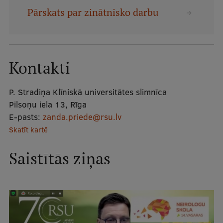
Mobile
Pārskats par zinātnisko darbu
galvenā
Studiju iespējas
izvēlne
Kontakti
Pamatstudiju programmas
Maģistra studiju programmas
P. Stradiņa Klīniskā universitātes slimnīca
Pilsoņu iela 13, Rīga
Doktorantūra
E-pasts:
zanda.priede@rsu.lv
Rezidentūra
Skatīt kartē
Uzņemšana
Saistītās ziņas
Praktiska informācija
Par RSU