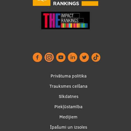
Footer
Privātuma politika
menu
Trauksmes celšana
Sīkdatnes
Piekļūstamība
Apakšējā
Medijiem
izvēlne2
Īpašumi un izsoles