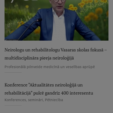
Studentu dzīve
Studiju norises vietas
Fakultātes
Mūsu cilvēki
Neirologu un rehabilitologu Vasaras skolas fokusā –
Stratēģija
multidisciplināra pieeja neiroloģijā
Struktūra
Profesionālā pilnveide medicīnā un veselības aprūpē
Vēsture un tradīcijas
Identitāte
Konference "Aktualitātes neiroloģijā un
RSU fonds
rehabilitācijā" pulcē gandrīz 400 interesentu
Konferences, semināri, Pētniecība
Aula
Muzeji un ekspozīcijas