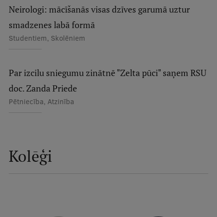
Neirologi: mācīšanās visas dzīves garumā uztur
Ģerbonis
smadzenes labā formā
Projekti
Studentiem, Skolēniem
Reitingi
Virtuālā tūre
Par izcilu sniegumu zinātnē "Zelta pūci" saņem RSU
doc. Zanda Priede
Ilgtspējīga attīstība
Pētniecība, Atzinība
Studiju un vides pieejamība
Dati par 2025. gadu
Suvenīri un grāmatas
Kolēģi
Mūžizglītība