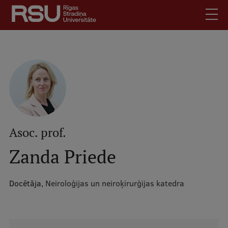
Pārlekt
uz
galveno
saturu
English
.
Latviski
Mobile
Meklēt
Skolēniem
augšējā
Studentiem
izvēlne
Absolventiem
Asoc. prof.
Darbiniekiem
Zanda Priede
Darba devējiem
Bibliotēka
Docētāja,
Neiroloģijas un neiroķirurģijas katedra
Kontakti
Vakances