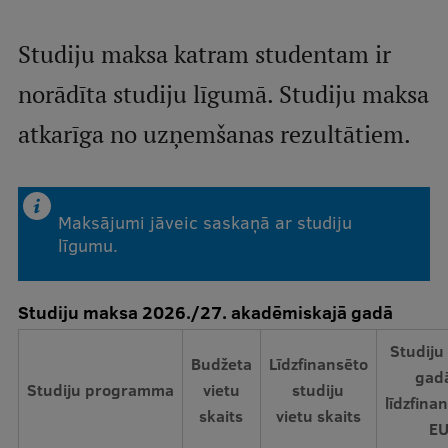
Mobile
galvenā
Studiju iespējas
Studiju maksa katram studentam ir
izvēlne
norādīta studiju līgumā. Studiju maksa
atkarīga no uzņemšanas rezultātiem.
Pamatstudiju programmas
Maģistra studiju programmas
Doktorantūra
Maksājumi jāveic saskaņā ar studiju
līgumu.
Rezidentūra
Uzņemšana
Studiju maksa 2026./27. akadēmiskajā gadā
Praktiska informācija
Studij
Budžeta
Līdzfinansēto
gad
Studiju programma
vietu
studiju
līdzfina
Par RSU
skaits
vietu skaits
E