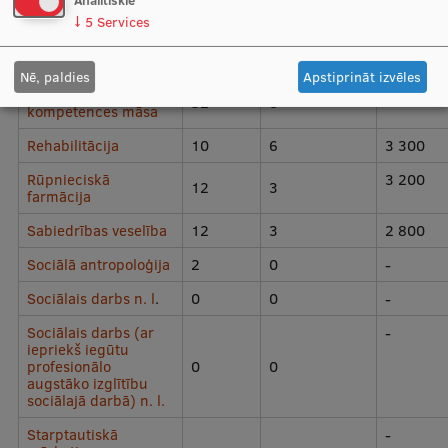
Analītiskie
↓
5
Services
Mākslas terapija
8
8
3 200
Māszinības
15
0
2 800
Nē, paldies
Apstiprināt izvēles
Paplašinātās
-
32
0
kompetences māsa
Rehabilitācija
10
6
3 300
Rūpnieciskā
3 200
12
3
farmācija
Sabiedrības veselība
12
3
2 800
Sociālā antropoloģija
2
0
-
Sociālais darbs n. l
.
0
0
-
Sociālais darbs (ar
-
iepriekš iegūtu
profesionālo
0
0
augstāko izglītību
sociālajā darbā) n. l.
Starptautiskā
-