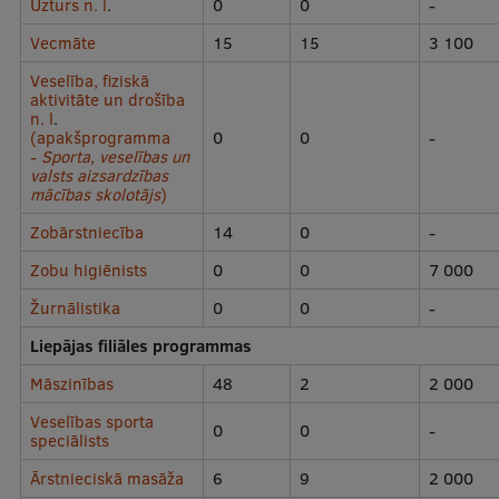
Uzturs n. l
.
0
0
-
Pētniecības datu pārvaldība
Vecmāte
15
15
3 100
RSU zinātnes portāls
Veselība, fiziskā
Zinātnes ietekme
aktivitāte un drošība
n. l
.
(apakšprogramma
0
0
-
Pētniecības platformas
-
Sporta, veselības un
valsts aizsardzības
Doktorantūras skola
mācības skolotājs
)
Pētniecības pakalpojumi
Zobārstniecība
14
0
-
Pētniecības projekti
Zobu higiēnists
0
0
7 000
Žurnālistika
0
0
-
Zinātnieku brokastis
Liepājas filiāles programmas
Vertikāli integrētie projekti
Māszinības
48
2
2 000
Zinātniskās konferences
Veselības sporta
0
0
-
speciālists
Inovāciju centrs
Ārstnieciskā masāža
6
9
2 000