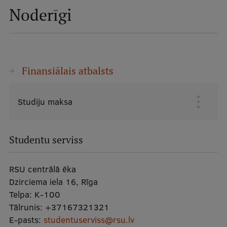
Noderīgi
Finansiālais atbalsts
Studiju maksa
Galvenā
izvēlne
Studentu serviss
RSU centrālā ēka
Dzirciema iela 16, Rīga
Telpa:
K-100
Tālrunis:
+37167321321
E-pasts:
studentuserviss@rsu.lv