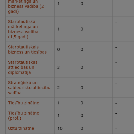
mārketinga un
1
0
biznesa vadība (2
gadi)
Starptautiskā
-
mārketinga un
1
0
biznesa vadība
(1,5 gadi)
Starptautiskais
-
0
0
bizness un tiesības
Starptautiskās
-
attiecības un
3
0
diplomātija
Stratēģiskā un
-
sabiedrisko attiecību
2
0
vadība
Tiesību zinātne
1
0
-
Tiesību zinātne
-
1
0
(prof.)
Uzturzinātne
10
0
-