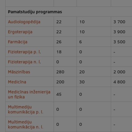
Pamatstudiju programmas
Studentu dzīve
Audiologopēdija
22
10
3 700
Studiju norises vietas
Ergoterapija
22
10
3 900
Fakultātes
Farmācija
26
6
3 500
Mūsu cilvēki
Fizioterapija p. l
.
18
0
-
Stratēģija
Fizioterapija n. l
.
0
0
-
Struktūra
Māszinības
280
20
2 000
Medicīna
200
30
4 800
Vēsture un tradīcijas
Medicīnas inženierija
Identitāte
45
0
-
un fizika
RSU fonds
Multimediju
0
0
-
komunikācija p. l.
Aula
Multimediju
0
0
-
komunikācija n. l.
Muzeji un ekspozīcijas