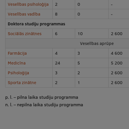
Veselības psiholoģija
2
0
-
Veselības vadība
8
0
-
Doktora studiju programmas
Sociālās zinātnes
6
10
2 600
Veselības aprūpe
Farmācija
4
3
4 600
Medicīna
24
5
5 200
Psiholoģija
3
2
2 600
Sporta zinātne
2
1
2 600
p. l. – pilna laika studiju programma
n. l. – nepilna laika studiju programma