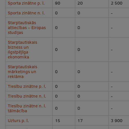
Sporta zinātne p. l
.
90
20
2 500
Ētikas un līdztiesības mācības
Sporta zinātne n. l
.
0
0
-
Atvērtā universitāte
Starptautiskās
attiecības – Eiropas
Sagatavošanas kursi
0
0
-
studijas
Profesionālās pilnveides kursi
Starptautiskais
bizness un
0
0
-
ESF kvalifikācijas celšanas kursi
ilgstpējīga
ekonomika
Pedagoģiskās izaugsmes centrs
Starptautiskais
mārketings un
0
0
-
Kvalifikācijas atbilstības pārbaude
reklāma
Tiesību zinātne p. l
.
0
0
-
Pētniecība
Tiesību zinātne n. l
.
0
0
-
Tiesību zinātne n. l.
0
0
-
tālmācība
Zinātniskie institūti un laboratorijas
Uzturs p. l
.
15
17
3 900