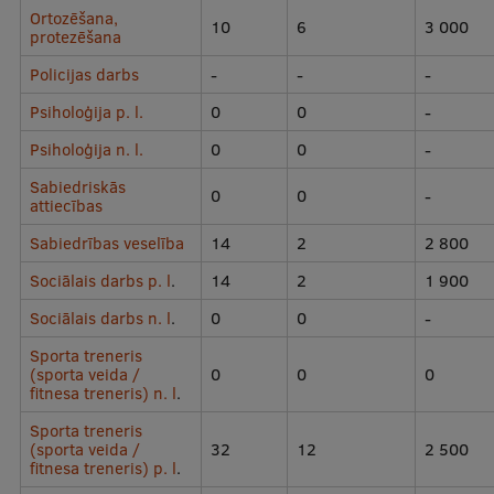
Ortozēšana,
10
6
3 000
Ģerbonis
protezēšana
Projekti
Policijas darbs
-
-
-
Psiholoģija p. l.
0
0
-
Reitingi
Psiholoģija n. l.
0
0
-
Virtuālā tūre
Sabiedriskās
0
0
-
Ilgtspējīga attīstība
attiecības
Sabiedrības veselība
14
2
2 800
Studiju un vides pieejamība
Sociālais darbs p. l
.
14
2
1 900
Dati par 2025. gadu
Sociālais darbs n. l
.
0
0
-
Suvenīri un grāmatas
Sporta treneris
(sporta veida /
0
0
0
fitnesa treneris) n. l
.
Mūžizglītība
Sporta treneris
(sporta veida /
32
12
2 500
fitnesa treneris) p. l
.